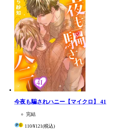
今夜も騙されハニー【マイクロ】 41
完結
110
/
¥121
(税込)