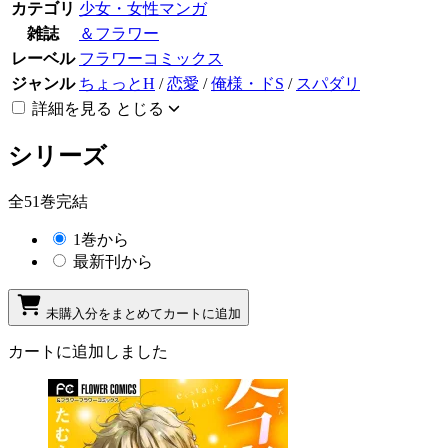
カテゴリ
少女・女性マンガ
雑誌
＆フラワー
レーベル
フラワーコミックス
ジャンル
ちょっとH
/
恋愛
/
俺様・ドS
/
スパダリ
詳細を見る
とじる
シリーズ
全51巻完結
1巻から
最新刊から
未購入分をまとめてカートに追加
カートに追加しました