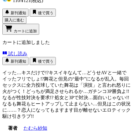
110
/
¥121
(税込)
新刊通知
後で買う
購入に進む
カートに追加
カートに追加しました
試し読み
新刊通知
後で買う
イッた…キスだけで!?キスイキなんて…どうせAVと一緒で
イッたフリでしょ!?舞花と但見の“最中”になるが乱入。毎回
セックスに全力投球していた舞花は「演技」と言われ怒りに
火がつく！どっちが満足させられるか…ガチンコ3P勝負よ!!
なるが性技対決を要求!? 処女と3Pで対決…面白いじゃない!!
なるも舞花もヒートアップして止まらない…但見はこの状況
に……？恋人になってもますます目が離せないエロティック
駆け引きラブ!!
著者
たむら紗知