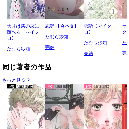
ラ
天才は蝶の恋に
恋詣 【合本版】
恋詣【マイク
ク
堕ちる【マイク
ロ】
たむら紗知
ロ】
た
たむら紗知
完結
たむら紗知
完
完結
同じ著者の作品
もっと見る