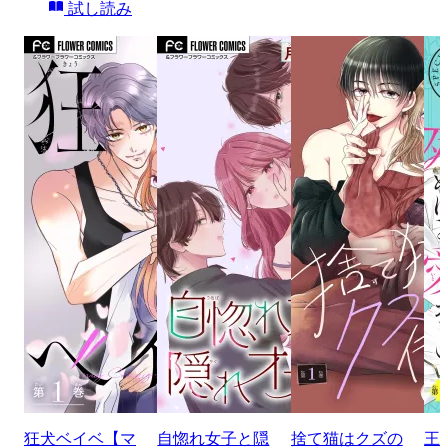
試し読み
狂犬ベイベ【マ
自惚れ女子と隠
捨て猫はクズの
王