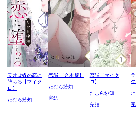
ラ
天才は蝶の恋に
恋詣 【合本版】
恋詣【マイク
ク
堕ちる【マイク
ロ】
たむら紗知
ロ】
た
たむら紗知
完結
たむら紗知
完
完結