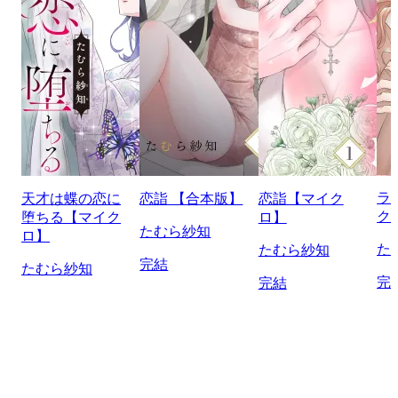
ラ
天才は蝶の恋に
恋詣 【合本版】
恋詣【マイク
ク
堕ちる【マイク
ロ】
たむら紗知
ロ】
た
たむら紗知
完結
たむら紗知
完
完結