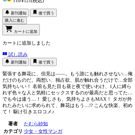
110
/
¥121
(税込)
新刊通知
後で買う
購入に進む
カートに追加
カートに追加しました
試し読み
新刊通知
後で買う
緊張する舞花に、但見は――。もう誰にも触れさせない…俺
だけのものだ。両想い、独占欲、肌が触れ合うだけで…全部
気持ちいい！ 名前も見た目も昼と夜で使いわけ、1人に縛ら
れず色々な人と気軽にセックスするのが最高だと思ってた…
でも今は違う…！ 愛しさも、気持ちよさもMAX！ タガが外
れたみたいに求められて、舞花はもう…!? こんな快楽、初め
て！ 駆け引きエロコメ♪
著者
たむら紗知
カテゴリ
少女・女性マンガ