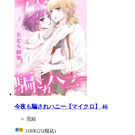
今夜も騙されハニー【マイクロ】 46
完結
110
/
¥121
(税込)