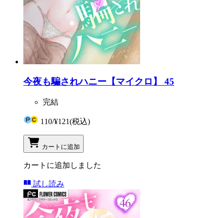
今夜も騙されハニー【マイクロ】 45
完結
110
/
¥121
(税込)
カートに追加
カートに追加しました
試し読み