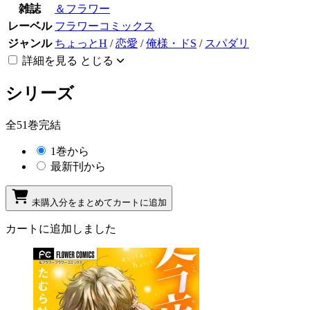
雑誌
＆フラワー
レーベル
フラワーコミックス
ジャンル
ちょっとH
/
恋愛
/
俺様・ドS
/
スパダリ
詳細を見る
とじる
シリーズ
全51巻完結
1巻から
最新刊から
未購入分をまとめてカートに追加
カートに追加しました