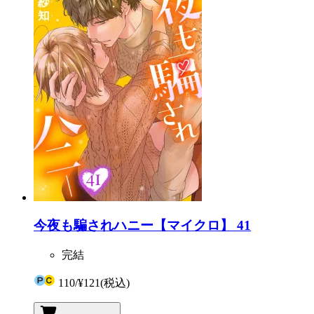
今夜も騙されハニー【マイクロ】 41
完結
110
/
¥121
(税込)