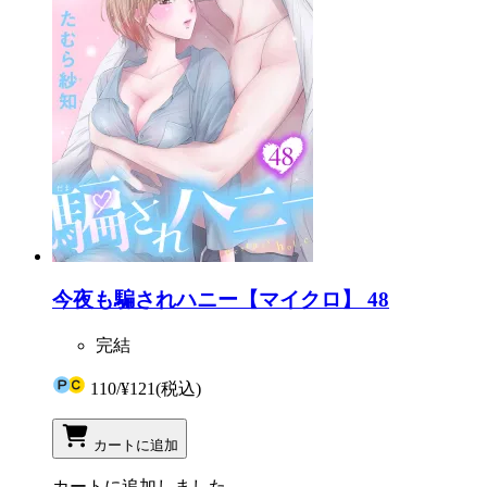
今夜も騙されハニー【マイクロ】 48
完結
110
/
¥121
(税込)
カートに追加
カートに追加しました