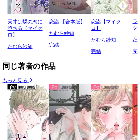
ラ
天才は蝶の恋に
恋詣 【合本版】
恋詣【マイク
ク
堕ちる【マイク
ロ】
たむら紗知
ロ】
た
たむら紗知
完結
たむら紗知
完
完結
同じ著者の作品
もっと見る