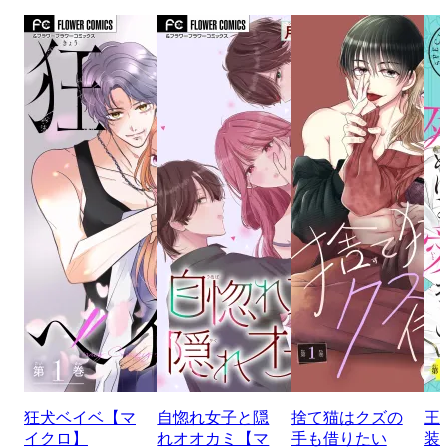
狂犬ベイベ【マ
自惚れ女子と隠
捨て猫はクズの
王
イクロ】
れオオカミ【マ
手も借りたい
装