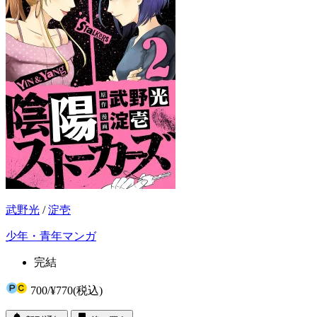
武野光
/
淀壱
少年・青年マンガ
完結
700
/
¥770
(税込)