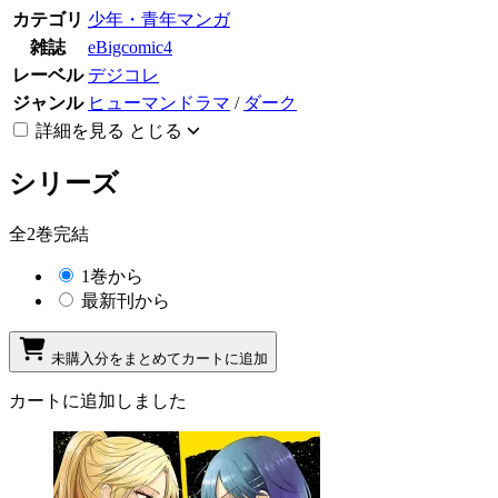
カテゴリ
少年・青年マンガ
雑誌
eBigcomic4
レーベル
デジコレ
ジャンル
ヒューマンドラマ
/
ダーク
詳細を見る
とじる
シリーズ
全2巻完結
1巻から
最新刊から
未購入分をまとめてカートに追加
カートに追加しました