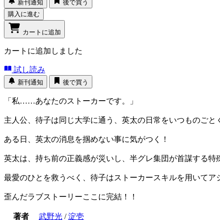
新刊通知
後で買う
購入に進む
カートに追加
カートに追加しました
試し読み
新刊通知
後で買う
「私……あなたのストーカーです。」
主人公、待子は同じ大学に通う、英太の日常をいつものごと
ある日、英太の消息を掴めない事に気がつく！
英太は、持ち前の正義感が災いし、半グレ集団が首謀する特
最愛のひとを救うべく、待子はストーカースキルを用いてア
歪んだラブストーリーここに完結！！
著者
武野光
/
淀壱