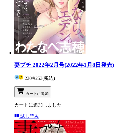
妻プチ 2022年2月号(2022年1月8日発売)
230
/
¥253
(税込)
カートに追加
カートに追加しました
試し読み