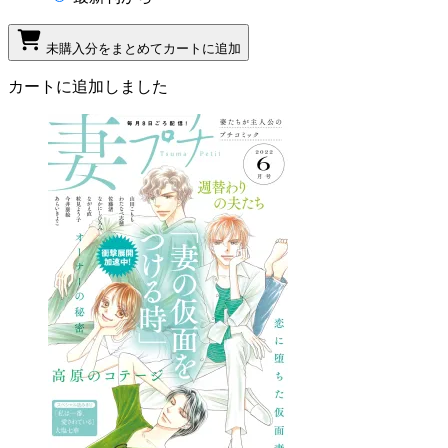
未購入分をまとめてカートに追加
カートに追加しました