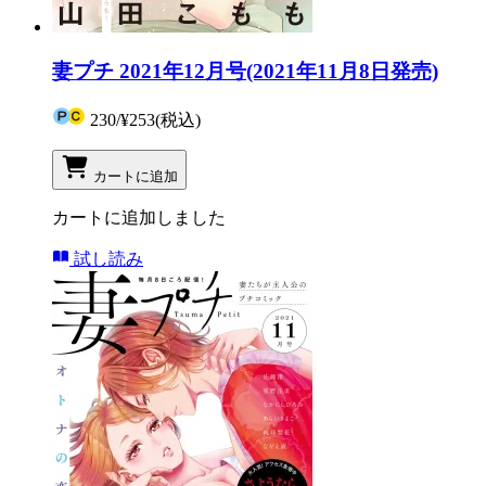
妻プチ 2021年12月号(2021年11月8日発売)
230
/
¥253
(税込)
カートに追加
カートに追加しました
試し読み