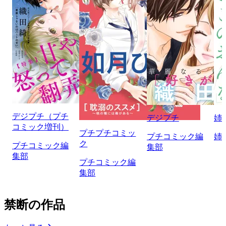
デジプチ（プチ
デジプチ
姉
コミック増刊）
プチプチコミッ
プチコミック編
姉
ク
プチコミック編
集部
集部
プチコミック編
集部
禁断の作品