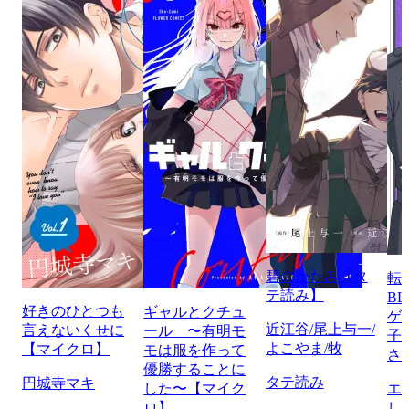
碧のかたみ【タ
転
テ読み】
B
好きのひとつも
ギャルとクチュ
ゲ
近江谷/尾上与一/
言えないくせに
ール 〜有明モ
子
よこやま/牧
【マイクロ】
モは服を作って
さ
優勝することに
タテ読み
円城寺マキ
した〜【マイク
エ
ロ】
し