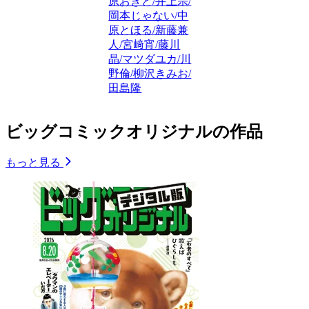
原おきと/井上宗/
岡本じゃない/中
原とほる/新藤兼
人/宮﨑宵/藤川
晶/マツダユカ/川
野倫/柳沢きみお/
田島隆
ビッグコミックオリジナルの作品
もっと見る