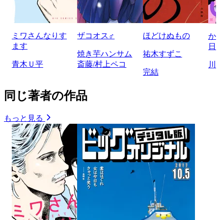
ミワさんなりす
ザコオス♂
ほどけぬもの
か
ます
日
焼き芋ハンサム
祐木すずこ
青木Ｕ平
斎藤/村上ペコ
川
完結
同じ著者の作品
もっと見る