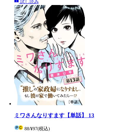
試し読み
ミワさんなりすます【単話】 13
88
/
¥97
(税込)