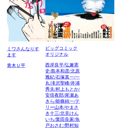
ビッグコミック
ミワさんなりす
オリジナル
ます
西岸良平/弘兼憲
青木Ｕ平
史/島本和彦/北原
雅紀/石塚真一/一
丸/滝沢聖峰/井浦
秀夫/村上もとか/
安倍夜郎/尾瀬あ
きら/能條純一/テ
リー山本/やまさ
き十三/北見けん
いち/業田良家/魚
戸おさむ/野村知