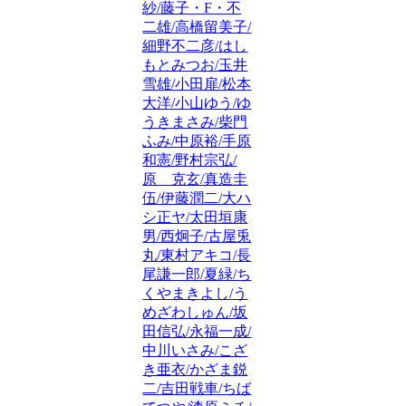
紗/藤子・F・不
二雄/高橋留美子/
細野不二彦/はし
もとみつお/玉井
雪雄/小田扉/松本
大洋/小山ゆう/ゆ
うきまさみ/柴門
ふみ/中原裕/手原
和憲/野村宗弘/
原 克玄/真造圭
伍/伊藤潤二/大ハ
シ正ヤ/太田垣康
男/西炯子/古屋兎
丸/東村アキコ/長
尾謙一郎/夏緑/ち
くやまきよし/う
めざわしゅん/坂
田信弘/永福一成/
中川いさみ/こざ
き亜衣/かざま鋭
二/吉田戦車/ちば