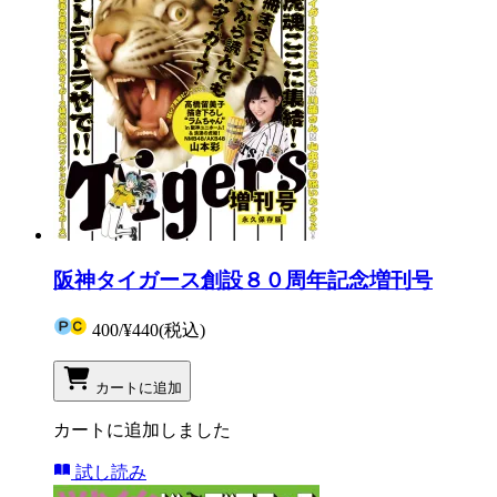
阪神タイガース創設８０周年記念増刊号
400
/
¥440
(税込)
カートに追加
カートに追加しました
試し読み