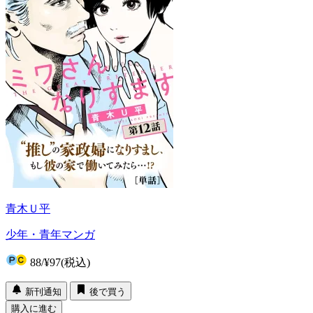
青木Ｕ平
少年・青年マンガ
88
/
¥97
(税込)
新刊通知
後で買う
購入に進む