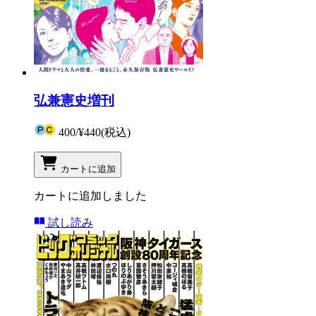
弘兼憲史増刊
400
/
¥440
(税込)
カートに追加
カートに追加しました
試し読み