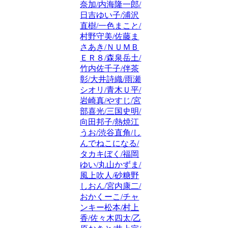
奈加/内海隆一郎/
日吉ゆい子/浦沢
直樹/一色まこと/
村野守美/佐藤ま
さあき/ＮＵＭＢ
ＥＲ８/森泉岳土/
竹内佐千子/伴茶
彰/大井詩織/雨瀬
シオリ/青木Ｕ平/
岩崎真/やすじ/宮
部喜光/三国史明/
向田邦子/熱焼江
うお/渋谷直角/し
んでねこになる/
タカキぼく/福岡
ゆい/丸山かずま/
風上吹人/砂糖野
しおん/宮内康二/
おかくーこ/チャ
ンキー松本/村上
香/佐々木四太/乙