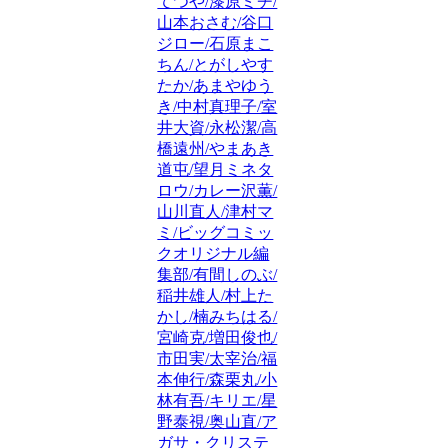
てつや/漆原ミチ/
山本おさむ/谷口
ジロー/石原まこ
ちん/とがしやす
たか/あまやゆう
き/中村真理子/室
井大資/永松潔/高
橋遠州/やまあき
道屯/望月ミネタ
ロウ/カレー沢薫/
山川直人/津村マ
ミ/ビッグコミッ
クオリジナル編
集部/有間しのぶ/
稲井雄人/村上た
かし/楠みちはる/
宮崎克/増田俊也/
市田実/太宰治/福
本伸行/森栗丸/小
林有吾/キリエ/星
野泰視/奥山直/ア
ガサ・クリステ