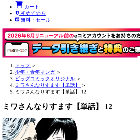
カート
初めての方
無料・セール
トップ
＞
少年・青年マンガ
＞
ビッグコミックオリジナル
＞
ミワさんなりすます【単話】
＞
ミワさんなりすます【単話】 12
ミワさんなりすます【単話】 12