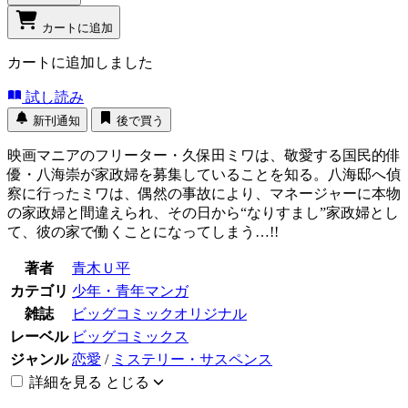
カートに追加
カートに追加しました
試し読み
新刊通知
後で買う
映画マニアのフリーター・久保田ミワは、敬愛する国民的俳
優・八海崇が家政婦を募集していることを知る。八海邸へ偵
察に行ったミワは、偶然の事故により、マネージャーに本物
の家政婦と間違えられ、その日から“なりすまし”家政婦とし
て、彼の家で働くことになってしまう…!!
著者
青木Ｕ平
カテゴリ
少年・青年マンガ
雑誌
ビッグコミックオリジナル
レーベル
ビッグコミックス
ジャンル
恋愛
/
ミステリー・サスペンス
詳細を見る
とじる