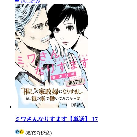
試し読み
ミワさんなりすます【単話】 17
88
/
¥97
(税込)