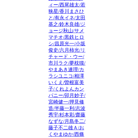
ィー/西尾雄太/若
狭星/香川まさひ
と/有永イネ/太田
基之/鈴木良雄/ジ
ョージ秋山/サメ
マチオ/黒鉄ヒロ
シ/昌原光一/小坂
俊史/六月柿光/リ
チャード・ウー/
市川ラク/夢枕獏/
やまあき連理/カ
ラシユニコ/相澤
いくえ/曽根富美
子/くれよんカン
パニー/卯月妙子/
宮崎健一/押見修
造/半藤一利/志波
秀宇/杉本彩/齋藤
なずな/月島冬二/
藤子不二雄Ａ/お
くやまゆか/西條