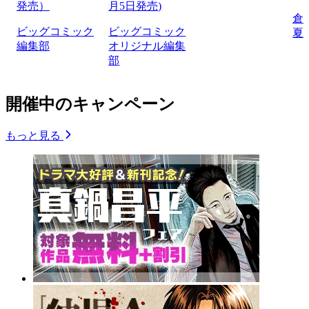
発売）
月5日発売)
倉
ビッグコミック
ビッグコミック
夏
編集部
オリジナル編集
部
開催中のキャンペーン
もっと見る