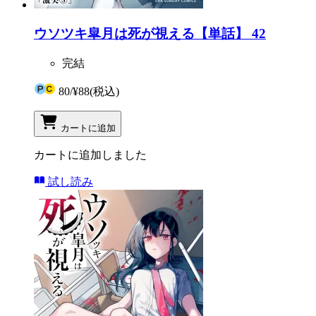
ウソツキ皐月は死が視える【単話】 42
完結
80
/
¥88
(税込)
カートに追加
カートに追加しました
試し読み