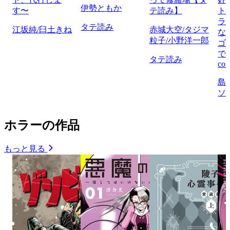
伊勢ともか
す〜
テ読み】
ト
ラ
タテ読み
江坂純/臼土きね
赤城大空/タジマ
な
粒子/小野洋一郎
ゴ
で
タテ読み
com
島
ソ
ホラーの作品
もっと見る