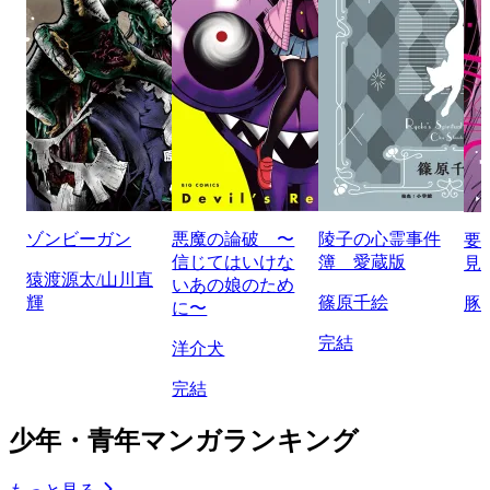
ゾンビーガン
悪魔の論破 〜
陵子の心霊事件
要
信じてはいけな
簿 愛蔵版
見
猿渡源太/山川直
いあの娘のため
輝
篠原千絵
豚
に〜
完結
洋介犬
完結
少年・青年マンガランキング