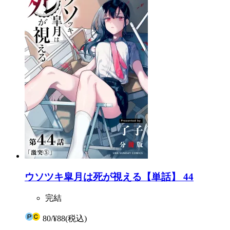
ウソツキ皐月は死が視える【単話】 44
完結
80
/
¥88
(税込)