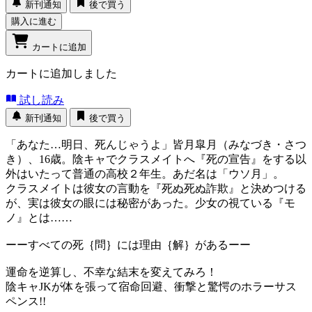
新刊通知
後で買う
購入に進む
カートに追加
カートに追加しました
試し読み
新刊通知
後で買う
「あなた…明日、死んじゃうよ」皆月皐月（みなづき・さつ
き）、16歳。陰キャでクラスメイトへ『死の宣告』をする以
外はいたって普通の高校２年生。あだ名は「ウソ月」。
クラスメイトは彼女の言動を『死ぬ死ぬ詐欺』と決めつける
が、実は彼女の眼には秘密があった。少女の視ている『モ
ノ』とは……
ーーすべての死｛問｝には理由｛解｝があるーー
運命を逆算し、不幸な結末を変えてみろ！
陰キャJKが体を張って宿命回避、衝撃と驚愕のホラーサス
ペンス!!