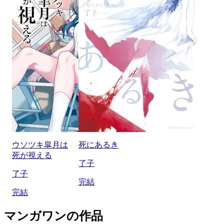
ウソツキ皐月は
死にあるき
死が視える
了子
了子
完結
完結
マンガワンの作品