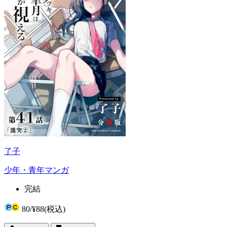
了子
少年・青年マンガ
完結
80
/
¥88
(税込)