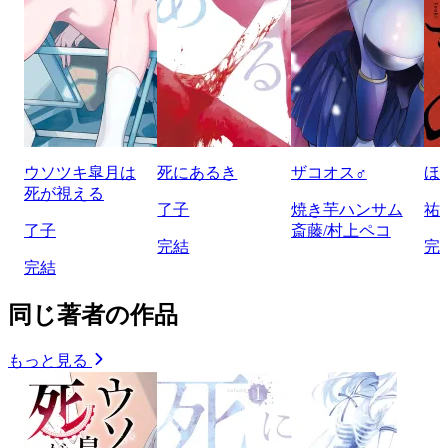
ウソツキ皐月は
死にあるき
ザコオス♂
ほ
死が視える
了子
焼き芋ハンサム
祐
了子
斎藤/村上ペコ
完結
完
完結
同じ著者の作品
もっと見る