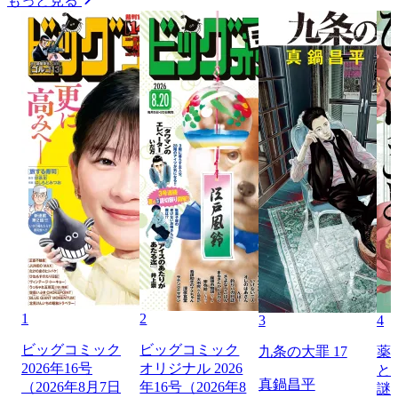
もっと見る
1
2
3
4
ビッグコミック
ビッグコミック
九条の大罪 17
薬
2026年16号
オリジナル 2026
と
真鍋昌平
（2026年8月7日
年16号（2026年8
謎