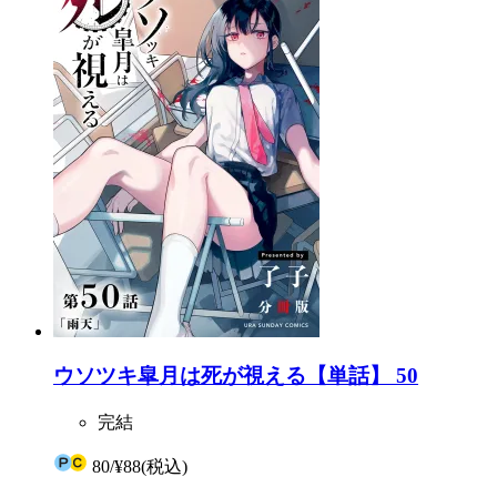
ウソツキ皐月は死が視える【単話】 50
完結
80
/
¥88
(税込)