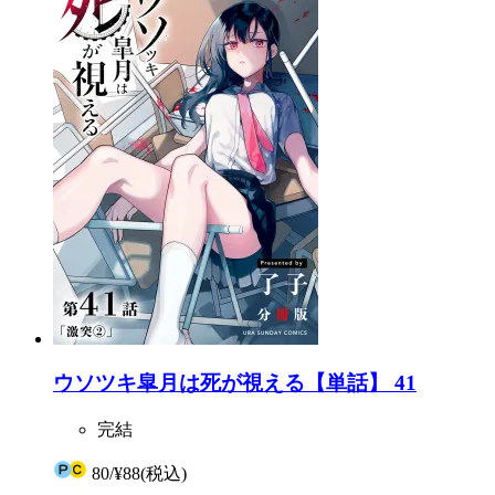
ウソツキ皐月は死が視える【単話】 41
完結
80
/
¥88
(税込)