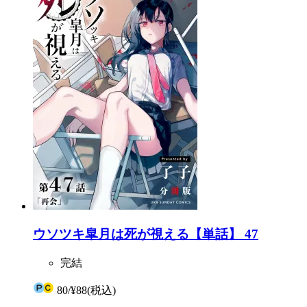
ウソツキ皐月は死が視える【単話】 47
完結
80
/
¥88
(税込)