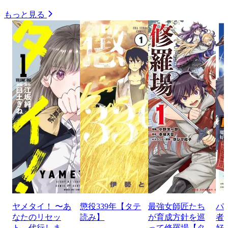
もっと見る
ヤメタイ！ 〜あ
懲役339年【タテ
最強女師匠たち
パ
なたのリセッ
読み】
が育成方針を巡
者
ト、代行しま
って修羅場【タ
好