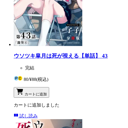
ウソツキ皐月は死が視える【単話】 43
完結
80
/
¥88
(税込)
カートに追加
カートに追加しました
試し読み