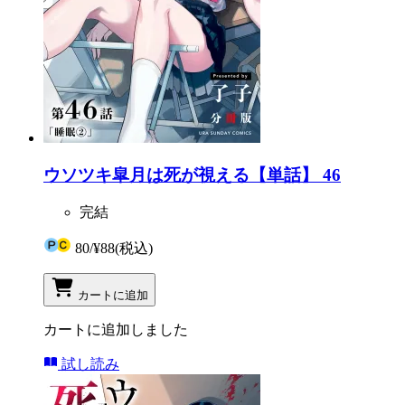
ウソツキ皐月は死が視える【単話】 46
完結
80
/
¥88
(税込)
カートに追加
カートに追加しました
試し読み