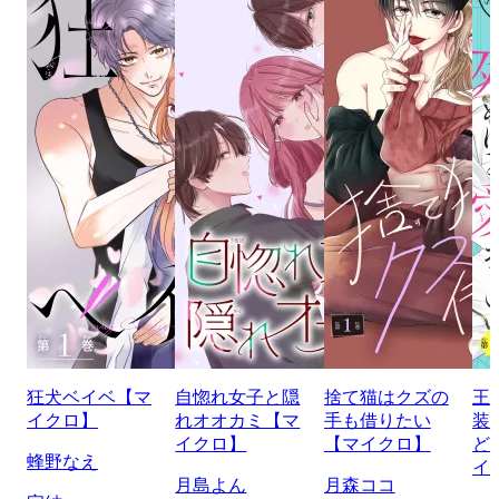
狂犬ベイベ【マ
自惚れ女子と隠
捨て猫はクズの
王
イクロ】
れオオカミ【マ
手も借りたい
装
イクロ】
【マイクロ】
ど
蜂野なえ
イ
月島よん
月森ココ