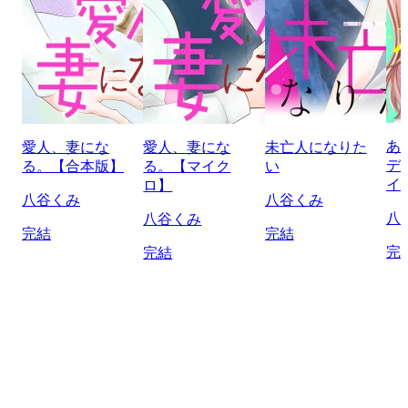
あ
愛人、妻にな
愛人、妻にな
未亡人になりた
デ
る。【合本版】
る。【マイク
い
イ
ロ】
八谷くみ
八谷くみ
八
八谷くみ
完結
完結
完
完結