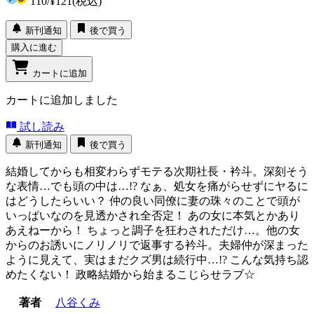
110
/
¥121
(税込)
新刊通知
後で買う
購入に進む
カートに追加
カートに追加しました
試し読み
新刊通知
後で買う
結婚してからも相変わらずモテる次期社長・衿斗。深刻そう
な表情…でも頭の中は…!? なぁ、処女を痛がらせずにヤるに
はどうしたらいい？ 仲の良い同僚に妻の珠々のことで頭が
いっぱいなのを見透かされ全否定！ あの女に本気とかあり
あえねーから！ ちょっと調子を狂わされただけ…。他の女
からのお誘いにノリノリで返事する衿斗。夫婦仲が深まった
ように見えて、実はまだクズ男は続行中…!? こんな気持ち認
めたくない！ 政略結婚から始まるこじらせラブ☆
著者
八谷くみ