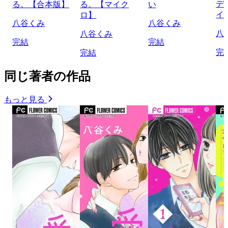
デ
る。【合本版】
る。【マイク
い
イ
ロ】
八谷くみ
八谷くみ
八
八谷くみ
完結
完結
完
完結
同じ著者の作品
もっと見る