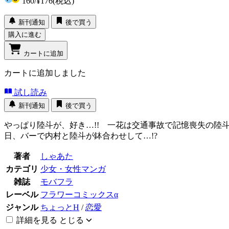
160
/
¥176
(税込)
新刊通知
後で買う
購入に進む
カートに追加
カートに追加しました
試し読み
新刊通知
後で買う
やっぱり陸斗が、好き…!! 一花は交通事故で記憶喪失の
日、バーで内村と陸斗が鉢合わせして…!?
著者
しゃあた
カテゴリ
少女・女性マンガ
雑誌
モバフラ
レーベル
フラワーコミックスα
ジャンル
ちょっとH
/
恋愛
詳細を見る
とじる