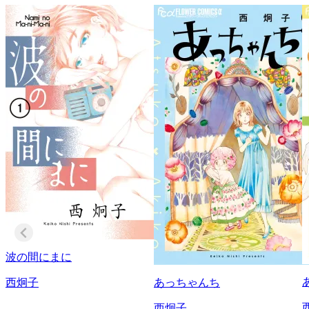
波の間にまに
西炯子
あっちゃんち
西炯子