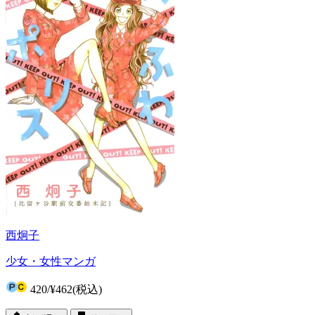
西炯子
少女・女性マンガ
420
/
¥462
(税込)