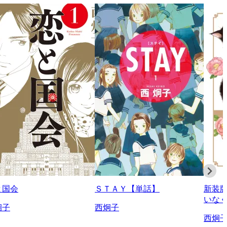
と国会
ＳＴＡＹ【単話】
新装
いな
炯子
西炯子
西炯