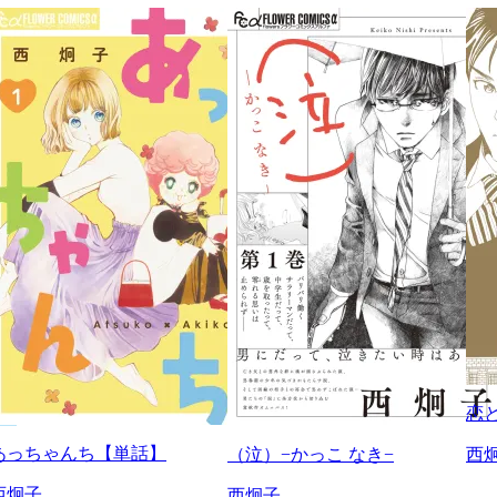
恋
あっちゃんち【単話】
（泣）−かっこ なき−
西
西炯子
西炯子