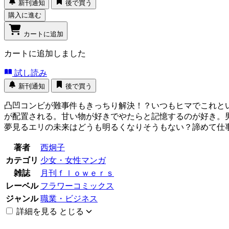
新刊通知
後で買う
購入に進む
カートに追加
カートに追加しました
試し読み
新刊通知
後で買う
凸凹コンビが難事件もきっちり解決！？いつもヒマでこれと
が配置される。甘い物が好きでやたらと記憶するのが好き。
夢見るエリの未来はどうも明るくなりそうもない？諦めて仕
著者
西炯子
カテゴリ
少女・女性マンガ
雑誌
月刊ｆｌｏｗｅｒｓ
レーベル
フラワーコミックス
ジャンル
職業・ビジネス
詳細を見る
とじる