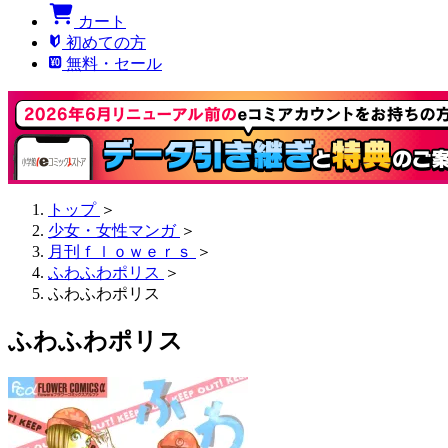
カート
初めての方
無料・セール
トップ
＞
少女・女性マンガ
＞
月刊ｆｌｏｗｅｒｓ
＞
ふわふわポリス
＞
ふわふわポリス
ふわふわポリス