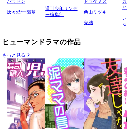
パラドン
ドラゲミス
カ
と
週刊少年サンデ
唐々煙/一陽基
栗山ミヅキ
ー編集部
レ
完結
ゅ
ヒューマンドラマの作品
もっと見る