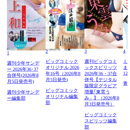
2
3
4
1
ビッグコミック
週刊ビッグコミ
ミ
週刊少年サンデ
オリジナル 2026
ックスピリッツ
ま
ー 2026年36･37
12
年16号（2026年8
2026年36・37合
合併号(2026年8
月5日発売)
併号【デジタル
月5日発売号)
青
版限定グラビア
ビッグコミック
増量｢東雲う
週刊少年サンデ
オリジナル編集
み」】（2026年8
ー編集部
部
月3日発売号）
ビッグコミック
スピリッツ編集
部