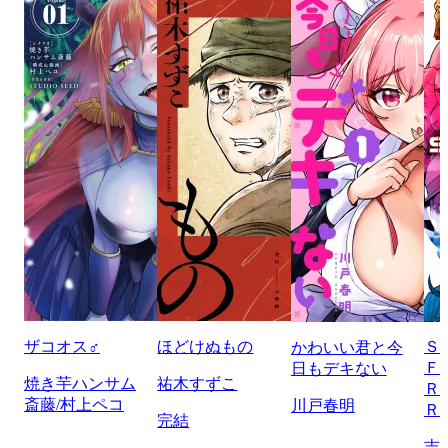
ザコオス♂
ほどけぬもの
Ｓ
かわいい君と今
Ｆ
日もデキない
焼き芋ハンサム
祐木すずこ
Ｒ
斎藤/村上ペコ
川戸春明
Ｒ
完結
吉