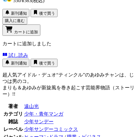
530
/
¥583
(税込)
新刊通知
後で買う
購入に進む
カートに追加
カートに追加しました
試し読み
新刊通知
後で買う
超人気アイドル・デュオ“ティンクル”のあゆみチャンは、じ
つは男のコ。
まりも＆あゆみが新旋風を巻き起こす芸能界物語（ストーリ
ー）!!
著者
遠山光
カテゴリ
少年・青年マンガ
雑誌
少年サンデー
レーベル
少年サンデーコミックス
ジャンル
ヒューマンドラマ
/
職業・ビジネス