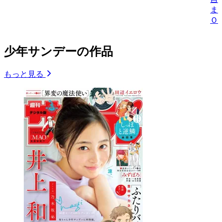
ま
Ｏ
少年サンデーの作品
もっと見る