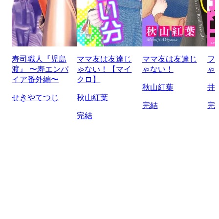
寿司職人『児島
ママ友は友達じ
ママ友は友達じ
フ
渡』 〜寿エンパ
ゃない！【マイ
ゃない！
ゃ
イア番外編〜
クロ】
秋山紅葉
井
せきやてつじ
秋山紅葉
完結
完
完結