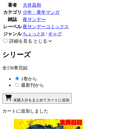
著者
大井昌和
カテゴリ
少年・青年マンガ
雑誌
夜サンデー
レーベル
夜サンデーコミックス
ジャンル
ちょっとH
/
ギャグ
詳細を見る
とじる
シリーズ
全156巻完結
1巻から
最新刊から
未購入分をまとめてカートに追加
カートに追加しました