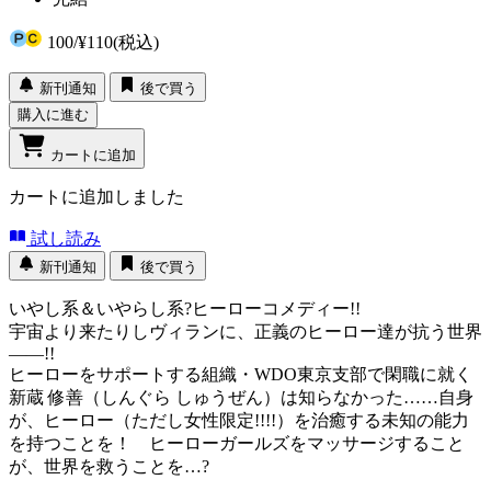
100
/
¥110
(税込)
新刊通知
後で買う
購入に進む
カートに追加
カートに追加しました
試し読み
新刊通知
後で買う
いやし系＆いやらし系?ヒーローコメディー!!
宇宙より来たりしヴィランに、正義のヒーロー達が抗う世界
――!!
ヒーローをサポートする組織・WDO東京支部で閑職に就く
新蔵 修善（しんぐら しゅうぜん）は知らなかった……自身
が、ヒーロー（ただし女性限定!!!!）を治癒する未知の能力
を持つことを！ ヒーローガールズをマッサージすること
が、世界を救うことを…?