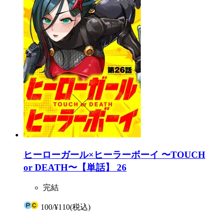
ヒーローガール×ヒーラーボーイ 〜TOUCH
or DEATH〜【単話】 26
完結
100
/
¥110
(税込)