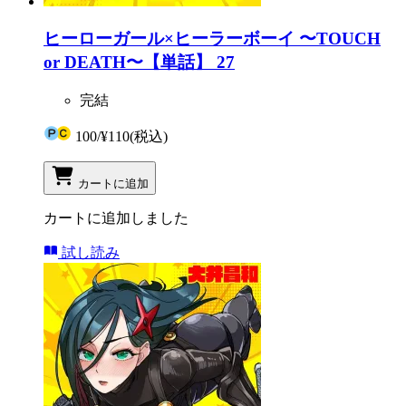
ヒーローガール×ヒーラーボーイ 〜TOUCH
or DEATH〜【単話】 27
完結
100
/
¥110
(税込)
カートに追加
カートに追加しました
試し読み