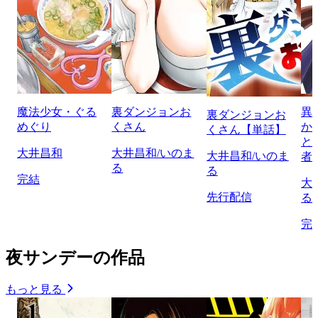
魔法少女・ぐる
裏ダンジョンお
異
裏ダンジョンお
めぐり
くさん
か
くさん【単話】
と
大井昌和
大井昌和/いのま
大井昌和/いのま
者
る
る
完結
大
先行配信
る
完
夜サンデーの作品
もっと見る