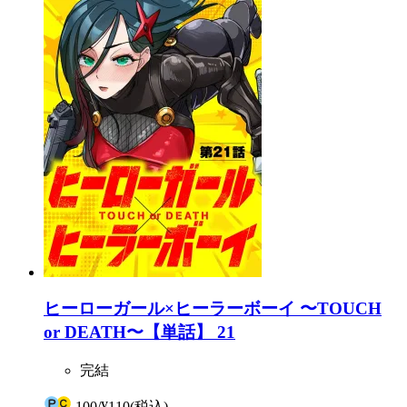
ヒーローガール×ヒーラーボーイ 〜TOUCH
or DEATH〜【単話】 21
完結
100
/
¥110
(税込)