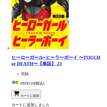
ヒーローガール×ヒーラーボーイ 〜TOUCH
or DEATH〜【単話】 23
完結
100
/
¥110
(税込)
カートに追加
カートに追加しました