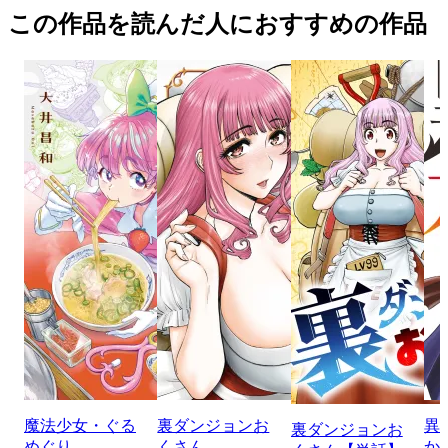
この作品を読んだ人におすすめの作品
魔法少女・ぐる
裏ダンジョンお
異
裏ダンジョンお
めぐり
くさん
か