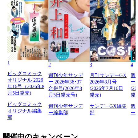
1
2
3
4
ビッグコミック
週刊少年サンデ
月刊サンデーGX
週
オリジナル 2026
ー 2026年36･37
2026年8月号
ー 
年16号（2026年8
合併号(2026年8
(2026年7月16日
(2
月5日発売)
月5日発売号)
発売)
発
ビッグコミック
週刊少年サンデ
サンデーGX編集
週
オリジナル編集
ー編集部
部
ー
部
開催中のキャンペーン