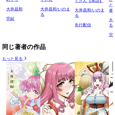
くさん【単話】
と
大井昌和
大井昌和/いのま
大井昌和/いのま
者
る
る
完結
大
先行配信
る
完
同じ著者の作品
もっと見る