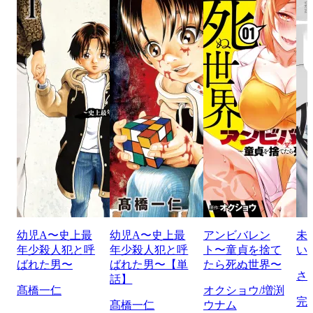
幼児A〜史上最
幼児A〜史上最
アンビバレン
未
年少殺人犯と呼
年少殺人犯と呼
ト〜童貞を捨て
い
ばれた男〜
ばれた男〜【単
たら死ぬ世界〜
さ
話】
髙橋一仁
オクショウ/増渕
完
髙橋一仁
ウナム