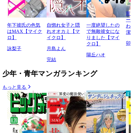
宵
ー
年下彼氏の色気
自惚れ女子と隠
一度絶望したの
わ
はMAX【マイク
れオオカミ【マ
で無敵彼女にな
潔
ロ】
イクロ】
りました【マイ
卯
クロ】
詠梨子
月島よん
陽丘ハオ
完結
少年・青年マンガランキング
もっと見る