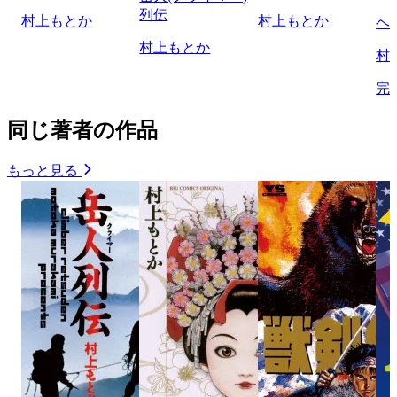
列伝
村上もとか
村上もとか
ヘ
村上もとか
村
完
同じ著者の作品
もっと見る