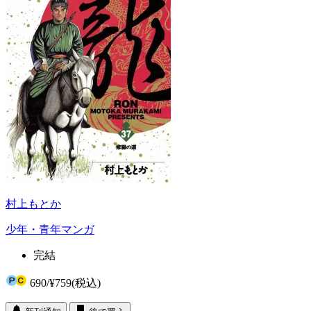
村上もとか
少年・青年マンガ
完結
690
/
¥759
(税込)