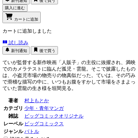
新刊通知
後で買う
購入に進む
カートに追加
カートに追加しました
試し読み
新刊通知
後で買う
ていが監督する新作映画「人販子」の主役に抜擢され、満映
でのカメラテストに臨んだ孤児・雲龍。そこで披露したもの
は、小盗児市場の物売りの物真似だった。ていは、その巧み
で滑稽な描写の中に、いつもお腹をすかして市場をさまよっ
ていた雲龍の生き様を垣間見る。
著者
村上もとか
カテゴリ
少年・青年マンガ
雑誌
ビッグコミックオリジナル
レーベル
ビッグコミックス
ジャンル
バトル