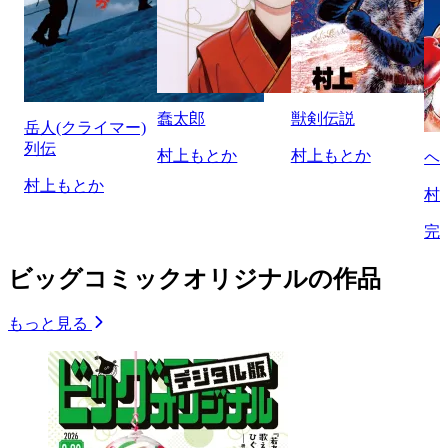
蠢太郎
獣剣伝説
岳人(クライマー)
列伝
村上もとか
村上もとか
ヘ
村上もとか
村
完
ビッグコミックオリジナルの作品
もっと見る