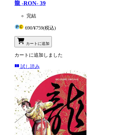
龍 -RON- 39
完結
690
/
¥759
(税込)
カートに追加
カートに追加しました
試し読み