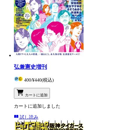
弘兼憲史増刊
400
/
¥440
(税込)
カートに追加
カートに追加しました
試し読み