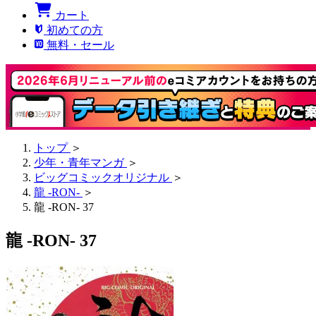
カート
初めての方
無料・セール
トップ
＞
少年・青年マンガ
＞
ビッグコミックオリジナル
＞
龍 -RON-
＞
龍 -RON- 37
龍 -RON- 37