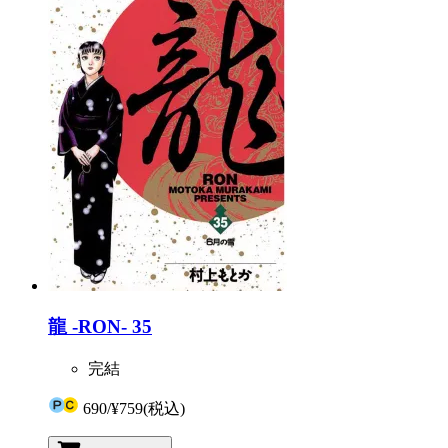
龍 -RON- 35
完結
690
/
¥759
(税込)