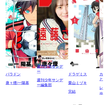
週刊少年サンデ
ー
パラドン
ドラゲミス
カ
と
週刊少年サンデ
唐々煙/一陽基
栗山ミヅキ
ー編集部
レ
完結
ゅ