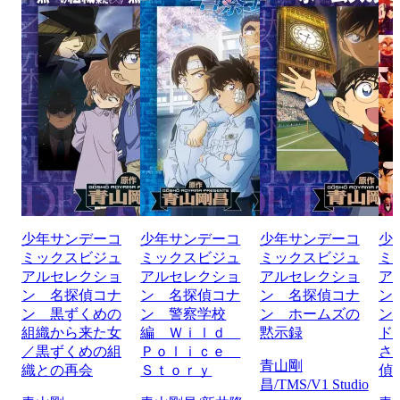
少年サンデーコ
少年サンデーコ
少年サンデーコ
少
ミックスビジュ
ミックスビジュ
ミックスビジュ
ミ
アルセレクショ
アルセレクショ
アルセレクショ
ア
ン 名探偵コナ
ン 名探偵コナ
ン 名探偵コナ
ン
ン 黒ずくめの
ン 警察学校
ン ホームズの
ン
組織から来た女
編 Ｗｉｌｄ
黙示録
ド
／黒ずくめの組
Ｐｏｌｉｃｅ
さ
青山剛
織との再会
Ｓｔｏｒｙ
偵
昌/TMS/V1 Studio