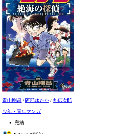
青山剛昌
/
阿部ゆたか
/
丸伝次郎
少年・青年マンガ
完結