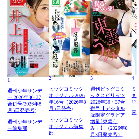
2
3
4
1
ビッグコミック
週刊ビッグコミ
ミ
週刊少年サンデ
オリジナル 2026
ックスピリッツ
ま
ー 2026年36･37
12
年16号（2026年8
2026年36・37合
合併号(2026年8
月5日発売)
併号【デジタル
月5日発売号)
青
版限定グラビア
ビッグコミック
増量｢東雲う
週刊少年サンデ
オリジナル編集
み」】（2026年8
ー編集部
部
月3日発売号）