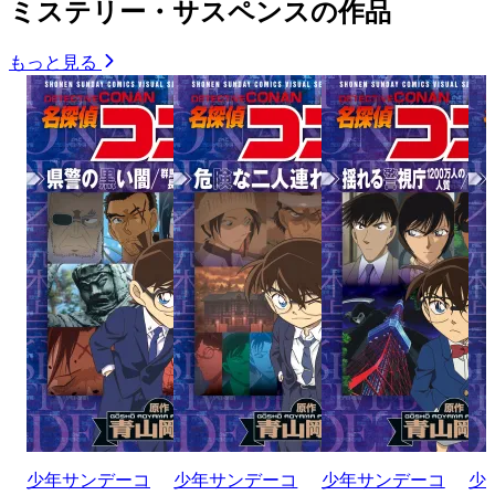
ミステリー・サスペンスの作品
もっと見る
少年サンデーコ
少年サンデーコ
少年サンデーコ
少