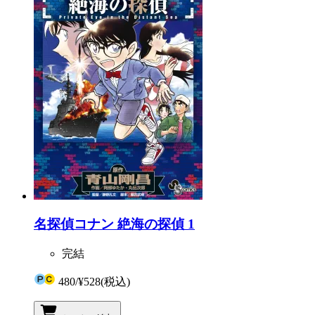
名探偵コナン 絶海の探偵 1
完結
480
/
¥528
(税込)