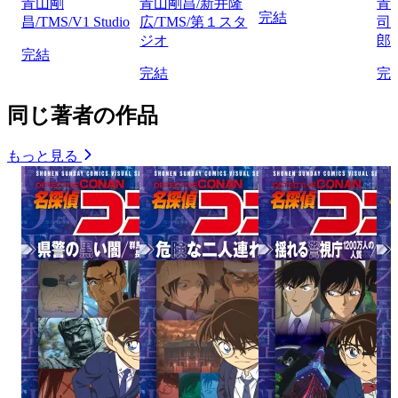
青山剛
青山剛昌/新井隆
青
完結
昌/TMS/V1 Studio
広/TMS/第１スタ
司
ジオ
郎/
完結
完結
完
同じ著者の作品
もっと見る