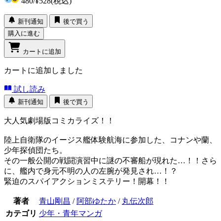
480
/
¥528
(税込)
新刊通知
後で買う
購入に進む
カートに追加
カートに追加しました
試し読み
新刊通知
後で買う
大人気劇場版コミカライズ！！
陸上自衛隊のイージス艦体験航海に参加した、コナンや蘭、
少年探偵団たち。
その一般公開の戦闘演習中に謎の不審船が現れた…！！さら
に、艦内で身元不明の人の左腕が発見され…！？
緊迫のスパイアクションミステリー！開幕！！
著者
青山剛昌
/
阿部ゆたか
/
丸伝次郎
カテゴリ
少年・青年マンガ