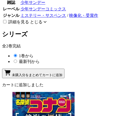
雑誌
少年サンデー
レーベル
少年サンデーコミックス
ジャンル
ミステリー・サスペンス
/
映像化・受賞作
詳細を見る
とじる
シリーズ
全2巻完結
1巻から
最新刊から
未購入分をまとめてカートに追加
カートに追加しました