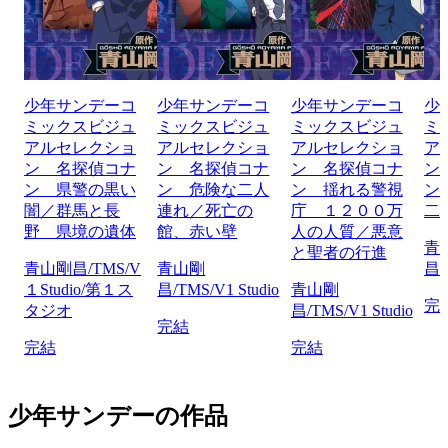
少年サンデーコ
少年サンデーコ
少年サンデーコ
少
ミックスビジュ
ミックスビジュ
ミックスビジュ
ミ
アルセレクショ
アルセレクショ
アルセレクショ
ア
ン 名探偵コナ
ン 名探偵コナ
ン 名探偵コナ
ン
ン 県警の黒い
ン 危険な二人
ン 揺れる警視
ン
闇／群馬と長
連れ／死亡の
庁 １２００万
二
野 県境の遺体
館、赤い壁
人の人質／悪意
青
と聖者の行進
青山剛昌/TMS/V
青山剛
昌/
１Studio/第１ス
昌/TMS/V1 Studio
青山剛
完
タジオ
昌/TMS/V1 Studio
完結
完結
完結
少年サンデーの作品