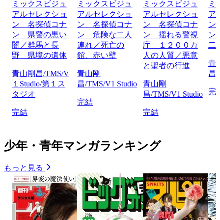
ミックスビジュ
ミックスビジュ
ミックスビジュ
ミ
アルセレクショ
アルセレクショ
アルセレクショ
ア
ン 名探偵コナ
ン 名探偵コナ
ン 名探偵コナ
ン
ン 県警の黒い
ン 危険な二人
ン 揺れる警視
ン
闇／群馬と長
連れ／死亡の
庁 １２００万
二
野 県境の遺体
館、赤い壁
人の人質／悪意
青
と聖者の行進
青山剛昌/TMS/V
青山剛
昌/
１Studio/第１ス
昌/TMS/V1 Studio
青山剛
完
タジオ
昌/TMS/V1 Studio
完結
完結
完結
少年・青年マンガランキング
もっと見る