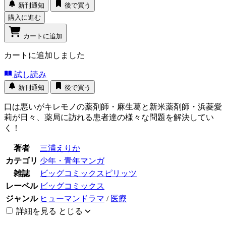
新刊通知
後で買う
購入に進む
カートに追加
カートに追加しました
試し読み
新刊通知
後で買う
口は悪いがキレモノの薬剤師・麻生葛と新米薬剤師・浜菱愛
莉が日々、薬局に訪れる患者達の様々な問題を解決してい
く！
著者
三浦えりか
カテゴリ
少年・青年マンガ
雑誌
ビッグコミックスピリッツ
レーベル
ビッグコミックス
ジャンル
ヒューマンドラマ
/
医療
詳細を見る
とじる