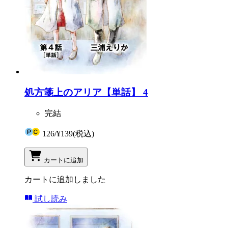
処方箋上のアリア【単話】 4
完結
126
/
¥139
(税込)
カートに追加
カートに追加しました
試し読み