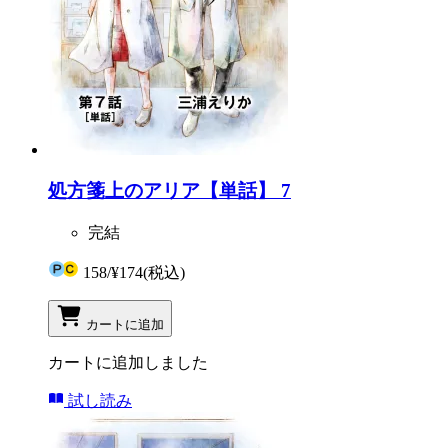
処方箋上のアリア【単話】 7
完結
158
/
¥174
(税込)
カートに追加
カートに追加しました
試し読み