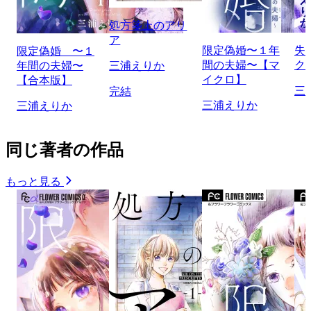
処方箋上のアリ
ア
限定偽婚〜１年
失
限定偽婚 〜１
間の夫婦〜【マ
ク
年間の夫婦〜
三浦えりか
イクロ】
【合本版】
三
完結
三浦えりか
三浦えりか
同じ著者の作品
もっと見る