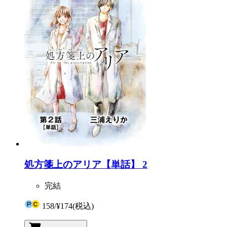
処方箋上のアリア【単話】 2
完結
158
/
¥174
(税込)