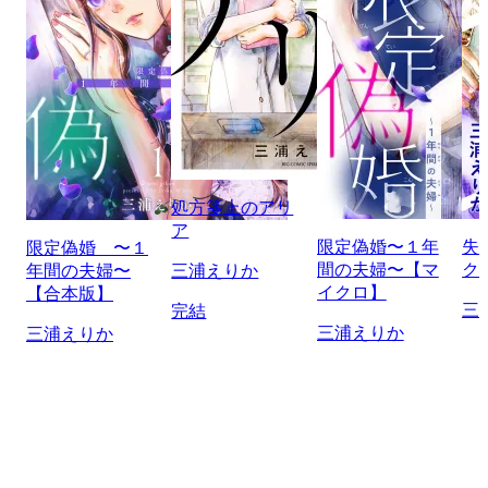
処方箋上のアリ
ア
限定偽婚〜１年
失
限定偽婚 〜１
間の夫婦〜【マ
ク
年間の夫婦〜
三浦えりか
イクロ】
【合本版】
三
完結
三浦えりか
三浦えりか