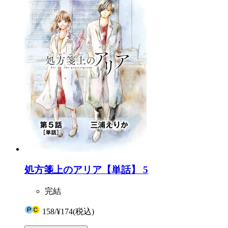
処方箋上のアリア【単話】 5
完結
158
/
¥174
(税込)