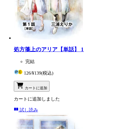
処方箋上のアリア【単話】 1
完結
126
/
¥139
(税込)
カートに追加
カートに追加しました
試し読み