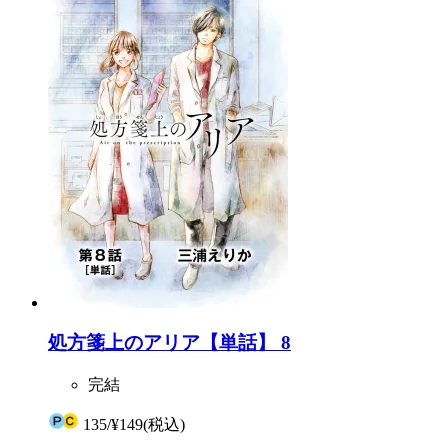
処方箋上のアリア【単話】 8
完結
135
/
¥149
(税込)