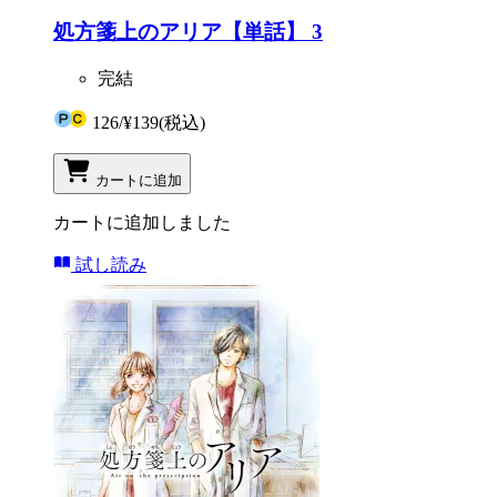
処方箋上のアリア【単話】 3
完結
126
/
¥139
(税込)
カートに追加
カートに追加しました
試し読み