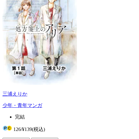
三浦えりか
少年・青年マンガ
完結
126
/
¥139
(税込)