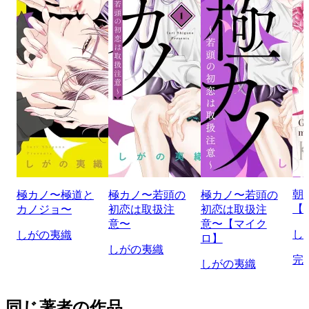
朝
極カノ〜極道と
極カノ〜若頭の
極カノ〜若頭の
【
カノジョ〜
初恋は取扱注
初恋は取扱注
意〜
意〜【マイク
し
しがの夷織
ロ】
しがの夷織
完
しがの夷織
同じ著者の作品