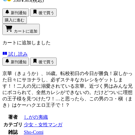
530
/
¥583
(税込)
新刊通知
後で買う
購入に進む
カートに追加
カートに追加しました
試し読み
新刊通知
後で買う
京華（きょうか）、16歳。転校初日の今日が勝負！寂しかっ
た日々にサヨナラし、必ずステキなカレシをゲットしま
す！！二人の兄に溺愛されている京華。近づく男はみんな兄
にボコられて、全然カレシができないの。だけどついに理想
の王子様を見つけたワ！…と思ったら、この男のコ・槇（ま
き）はケーハクエロ王子で！？
著者
しがの夷織
カテゴリ
少女・女性マンガ
雑誌
Sho-Comi