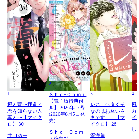
2
1
3
4
Ｓｈｏ−Ｃｏｍｉ
【電子版特典付
極と蕾〜極道と
レス―ヘタくそ
極
き】 2026年17号
恋を知らない人
なのはお互いさ
カ
(2026年8月5日発
妻と〜【マイク
まです。―【マ
イ
売)
ロ】 30
イクロ】 26
し
Ｓｈｏ－Ｃｏｍ
井山ゆー
深海魚
ｉ編集部