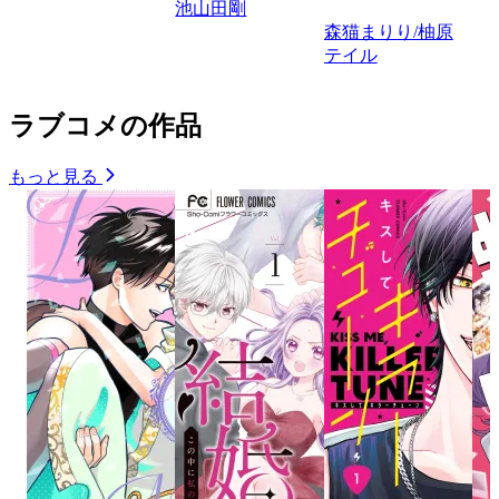
池山田剛
森猫まりり/柚原
テイル
ラブコメの作品
もっと見る