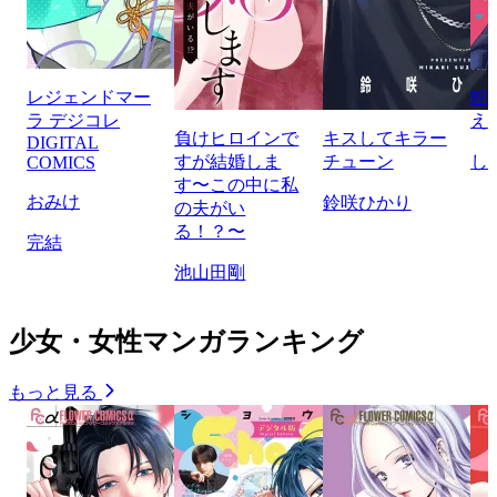
レジェンドマー
蛇
ラ デジコレ
え
負けヒロインで
キスしてキラー
DIGITAL
すが結婚しま
チューン
し
COMICS
す〜この中に私
おみけ
鈴咲ひかり
の夫がい
る！？〜
完結
池山田剛
少女・女性マンガランキング
もっと見る