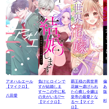
アオハルエール
負けヒロインで
覇王様の異世界
偏
【マイクロ】
すが結婚しま
花嫁〜虐げられ
あ
す〜この中に私
た心癒し令嬢は
版
八田愛
の夫がいる!?〜
皇帝の最愛とな
杉
【マイクロ】
る〜【マイク
ロ】