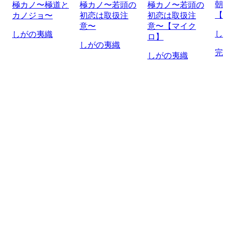
朝
極カノ〜極道と
極カノ〜若頭の
極カノ〜若頭の
【
カノジョ〜
初恋は取扱注
初恋は取扱注
意〜
意〜【マイク
し
しがの夷織
ロ】
しがの夷織
完
しがの夷織