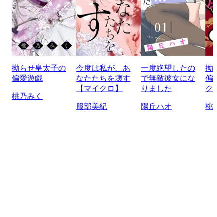
拗らせ皇太子の
今度は私が、あ
一度絶望したの
拗
偏愛遊戯
なたたちを壊す
で無敵彼女にな
偏
【マイクロ】
りました
ク
桃乃みく
服部美紀
陽丘ハオ
桃