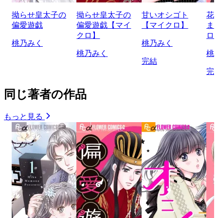
拗らせ皇太子の
拗らせ皇太子の
甘いオシゴト
花
偏愛遊戯
偏愛遊戯【マイ
【マイクロ】
ま
クロ】
ロ
桃乃みく
桃乃みく
桃乃みく
桃
完結
完
同じ著者の作品
もっと見る