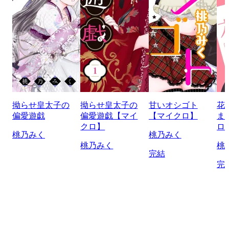
拗らせ皇太子の
拗らせ皇太子の
甘いオシゴト
花
偏愛遊戯
偏愛遊戯【マイ
【マイクロ】
ま
クロ】
ロ
桃乃みく
桃乃みく
桃乃みく
桃
完結
完