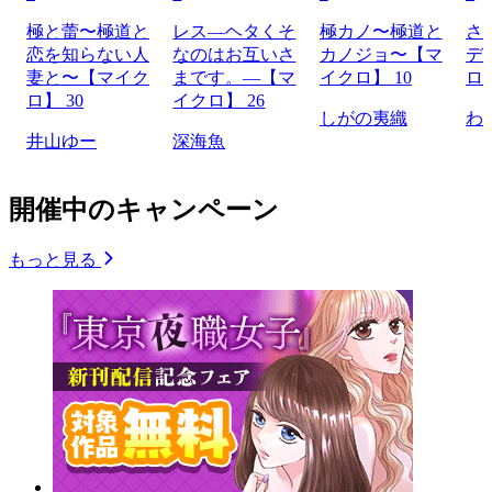
極と蕾〜極道と
レス―ヘタくそ
極カノ〜極道と
さ
恋を知らない人
なのはお互いさ
カノジョ〜【マ
デ
妻と〜【マイク
まです。―【マ
イクロ】 10
ロ】
ロ】 30
イクロ】 26
しがの夷織
わ
井山ゆー
深海魚
開催中のキャンペーン
もっと見る