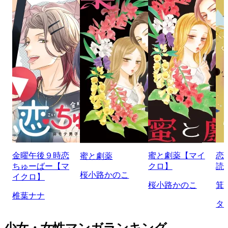
金曜午後９時恋
蜜と劇薬【マイ
恋
蜜と劇薬
ちゅーばー【マ
クロ】
読
桜小路かのこ
イクロ】
桜小路かのこ
箕
椎葉ナナ
タ
少女・女性マンガランキング