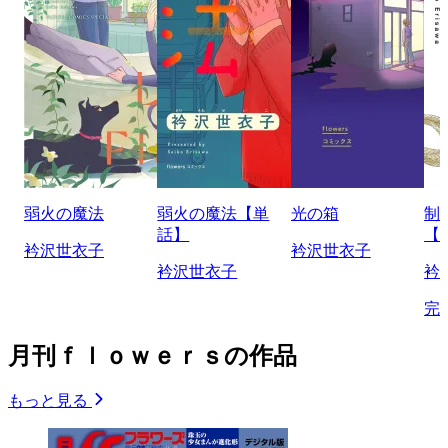
弱火の魔法
弱火の魔法【単
光の箱
制
話】
【
衿沢世衣子
衿沢世衣子
衿沢世衣子
衿
完
月刊ｆｌｏｗｅｒｓの作品
もっと見る