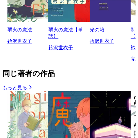
弱火の魔法
弱火の魔法【単
光の箱
制
話】
【
衿沢世衣子
衿沢世衣子
衿沢世衣子
衿
完
同じ著者の作品
もっと見る