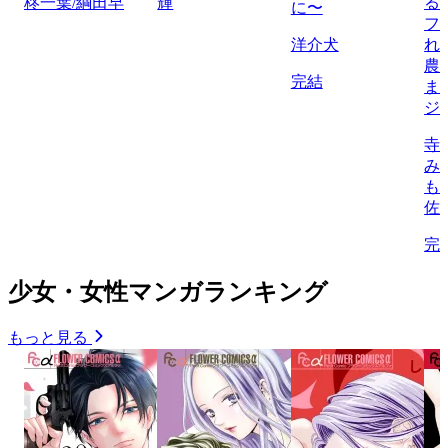
柊一葉/綱田早
輝
る
に〜
フ
洋介犬
れ
農
完結
ま
ジ
寺
み
も
佐
完
少女・女性マンガランキング
もっと見る