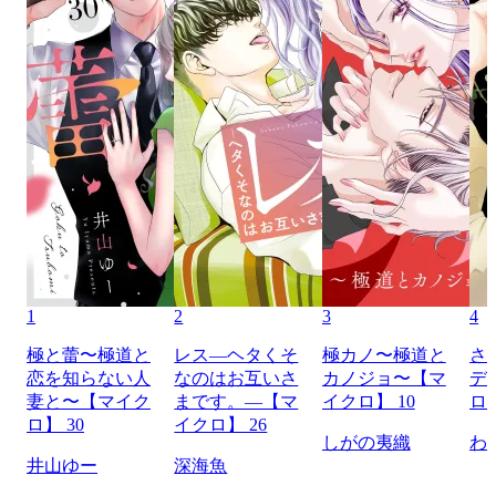
1
2
3
4
極と蕾〜極道と
レス―ヘタくそ
極カノ〜極道と
さ
恋を知らない人
なのはお互いさ
カノジョ〜【マ
デ
妻と〜【マイク
まです。―【マ
イクロ】 10
ロ】
ロ】 30
イクロ】 26
しがの夷織
わ
井山ゆー
深海魚