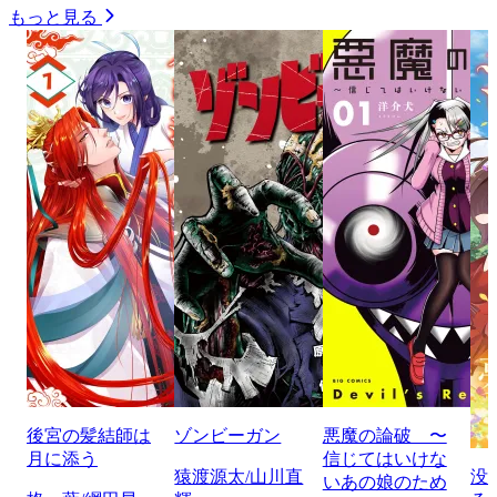
もっと見る
後宮の髪結師は
ゾンビーガン
悪魔の論破 〜
月に添う
信じてはいけな
猿渡源太/山川直
没
いあの娘のため