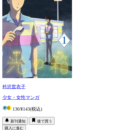
衿沢世衣子
少女・女性マンガ
130
/
¥143
(税込)
新刊通知
後で買う
購入に進む