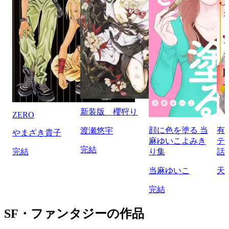
新装版 櫻狩り
ZERO
顔に色を塗る 当
有
渡瀬悠宇
やまざき貴子
麻ゆいこよみき
テ
完結
完結
り集
話
当麻ゆいこ
天
完結
SF・ファンタジーの作品