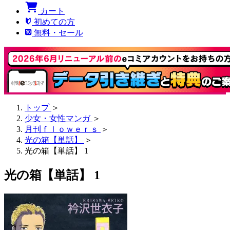
カート
初めての方
無料・セール
トップ
＞
少女・女性マンガ
＞
月刊ｆｌｏｗｅｒｓ
＞
光の箱【単話】
＞
光の箱【単話】 1
光の箱【単話】 1