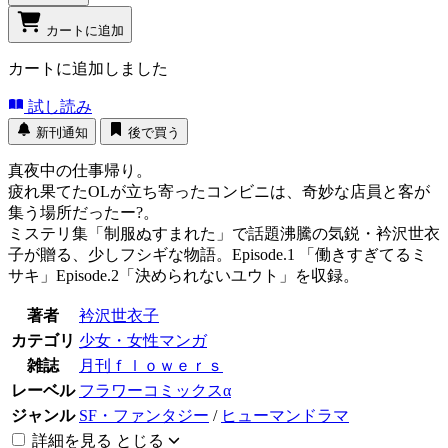
カートに追加
カートに追加しました
試し読み
新刊通知
後で買う
真夜中の仕事帰り。
疲れ果てたOLが立ち寄ったコンビニは、奇妙な店員と客が
集う場所だったー?。
ミステリ集「制服ぬすまれた」で話題沸騰の気鋭・衿沢世衣
子が贈る、少しフシギな物語。Episode.1 「働きすぎてるミ
サキ」Episode.2「決められないユウト」を収録。
著者
衿沢世衣子
カテゴリ
少女・女性マンガ
雑誌
月刊ｆｌｏｗｅｒｓ
レーベル
フラワーコミックスα
ジャンル
SF・ファンタジー
/
ヒューマンドラマ
詳細を見る
とじる