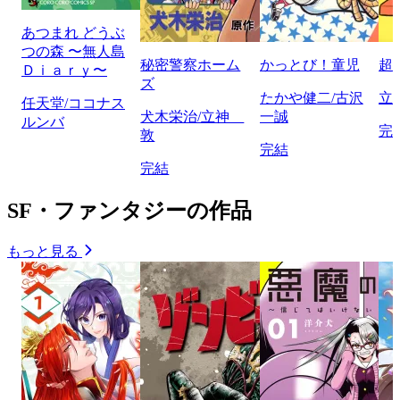
あつまれ どうぶ
つの森 〜無人島
秘密警察ホーム
かっとび！童児
超
Ｄｉａｒｙ〜
ズ
たかや健二/古沢
立
任天堂/ココナス
犬木栄治/立神
一誠
ルンバ
完
敦
完結
完結
SF・ファンタジーの作品
もっと見る