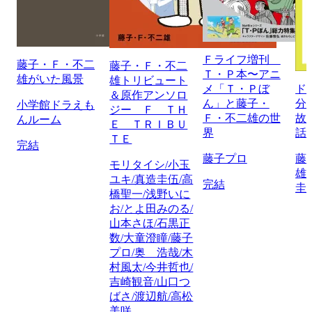
Ｆライフ増刊
藤子・Ｆ・不二
藤子・Ｆ・不二
Ｔ・Ｐ本〜アニ
雄がいた風景
雄トリビュート
メ「Ｔ・Ｐぼ
ド
＆原作アンソロ
ん」と藤子・
分
小学館ドラえも
ジー Ｆ ＴＨ
Ｆ・不二雄の世
故
んルーム
Ｅ ＴＲＩＢＵ
界
話
ＴＥ
完結
藤子プロ
藤
モリタイシ/小玉
雄
ユキ/真造圭伍/高
完結
圭
橋聖一/浅野いに
お/とよ田みのる/
山本さほ/石黒正
数/大童澄瞳/藤子
プロ/奥 浩哉/木
村風太/今井哲也/
吉崎観音/山口つ
ばさ/渡辺航/高松
美咲