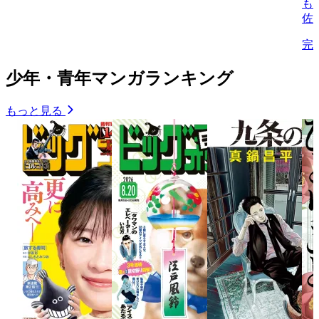
も
佐
完
少年・青年マンガランキング
もっと見る