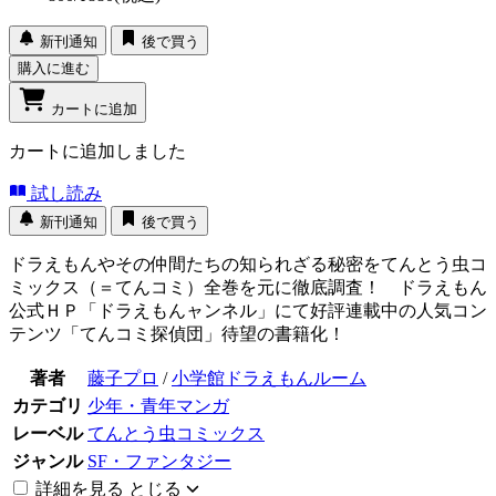
新刊通知
後で買う
購入に進む
カートに追加
カートに追加しました
試し読み
新刊通知
後で買う
ドラえもんやその仲間たちの知られざる秘密をてんとう虫コ
ミックス（＝てんコミ）全巻を元に徹底調査！ ドラえもん
公式ＨＰ「ドラえもんャンネル」にて好評連載中の人気コン
テンツ「てんコミ探偵団」待望の書籍化！
著者
藤子プロ
/
小学館ドラえもんルーム
カテゴリ
少年・青年マンガ
レーベル
てんとう虫コミックス
ジャンル
SF・ファンタジー
詳細を見る
とじる