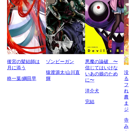
後宮の髪結師は
ゾンビーガン
悪魔の論破 〜
月に添う
信じてはいけな
猿渡源太/山川直
没
いあの娘のため
柊一葉/綱田早
輝
る
に〜
フ
洋介犬
れ
農
完結
ま
ジ
寺
み