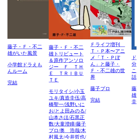
Ｆライフ増刊
藤子・Ｆ・不二
藤子・Ｆ・不二
Ｔ・Ｐ本〜アニ
雄がいた風景
雄トリビュート
メ「Ｔ・Ｐぼ
ド
＆原作アンソロ
ん」と藤子・
分
小学館ドラえも
ジー Ｆ ＴＨ
Ｆ・不二雄の世
こ
んルーム
Ｅ ＴＲＩＢＵ
界
話
ＴＥ
完結
藤子プロ
藤
モリタイシ/小玉
雄
ユキ/真造圭伍/高
完結
圭
橋聖一/浅野いに
お/とよ田みのる/
山本さほ/石黒正
数/大童澄瞳/藤子
プロ/奥 浩哉/木
村風太/今井哲也/