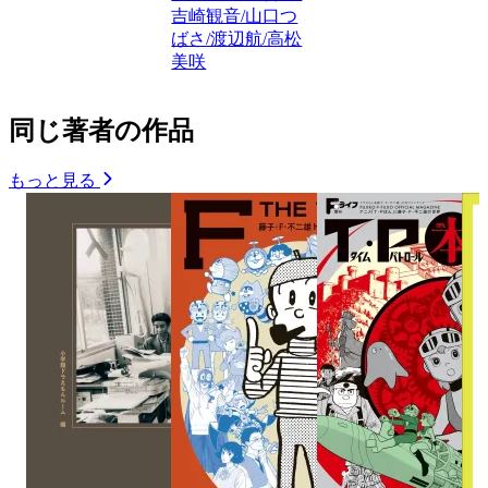
吉崎観音/山口つ
ばさ/渡辺航/高松
美咲
同じ著者の作品
もっと見る