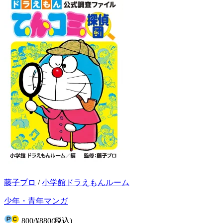
藤子プロ
/
小学館ドラえもんルーム
少年・青年マンガ
800
/
¥880
(税込)