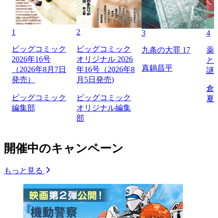
1
2
3
4
ビッグコミック
ビッグコミック
九条の大罪 17
薬
2026年16号
オリジナル 2026
と
真鍋昌平
（2026年8月7日
年16号（2026年8
謎
発売）
月5日発売)
倉
ビッグコミック
ビッグコミック
夏
編集部
オリジナル編集
部
開催中のキャンペーン
もっと見る