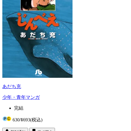
あだち充
少年・青年マンガ
完結
630
/
¥693
(税込)