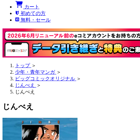
カート
初めての方
無料・セール
トップ
＞
少年・青年マンガ
＞
ビッグコミックオリジナル
＞
じんべえ
＞
じんべえ
じんべえ