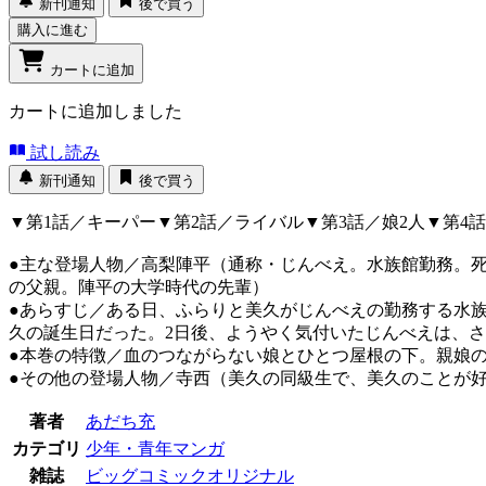
新刊通知
後で買う
購入に進む
カートに追加
カートに追加しました
試し読み
新刊通知
後で買う
▼第1話／キーパー▼第2話／ライバル▼第3話／娘2人▼第4
●主な登場人物／高梨陣平（通称・じんべえ。水族館勤務。
の父親。陣平の大学時代の先輩）
●あらすじ／ある日、ふらりと美久がじんべえの勤務する水
久の誕生日だった。2日後、ようやく気付いたじんべえは、
●本巻の特徴／血のつながらない娘とひとつ屋根の下。親娘の
●その他の登場人物／寺西（美久の同級生で、美久のことが
著者
あだち充
カテゴリ
少年・青年マンガ
雑誌
ビッグコミックオリジナル