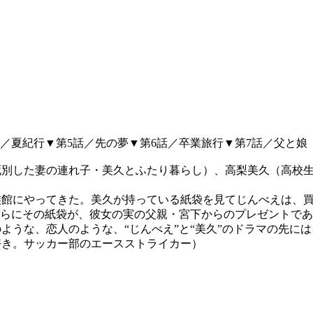
話／夏紀行▼第5話／先の夢▼第6話／卒業旅行▼第7話／父と娘
死別した妻の連れ子・美久とふたり暮らし）、高梨美久（高校
族館にやってきた。美久が持っている紙袋を見てじんべえは、
さらにその紙袋が、彼女の実の父親・宮下からのプレゼントであ
ような、恋人のような、“じんべえ”と“美久”のドラマの先には
好き。サッカー部のエースストライカー）