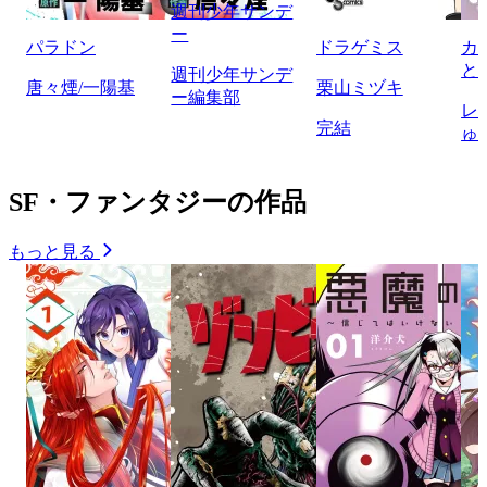
週刊少年サンデ
ー
パラドン
ドラゲミス
カ
と
週刊少年サンデ
唐々煙/一陽基
栗山ミヅキ
ー編集部
レ
完結
ゅ
SF・ファンタジーの作品
もっと見る