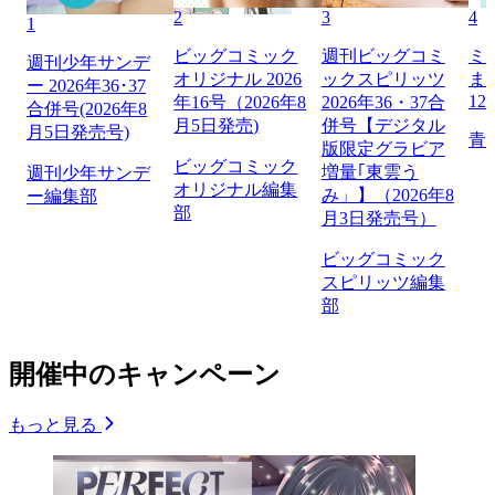
2
3
4
1
ビッグコミック
週刊ビッグコミ
ミ
週刊少年サンデ
オリジナル 2026
ックスピリッツ
ま
ー 2026年36･37
12
年16号（2026年8
2026年36・37合
合併号(2026年8
月5日発売)
併号【デジタル
月5日発売号)
青
版限定グラビア
ビッグコミック
増量｢東雲う
週刊少年サンデ
オリジナル編集
み」】（2026年8
ー編集部
部
月3日発売号）
ビッグコミック
スピリッツ編集
部
開催中のキャンペーン
もっと見る