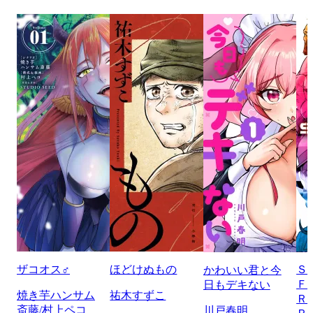
ザコオス♂
ほどけぬもの
Ｓ
かわいい君と今
Ｆ
日もデキない
焼き芋ハンサム
祐木すずこ
Ｒ
斎藤/村上ペコ
川戸春明