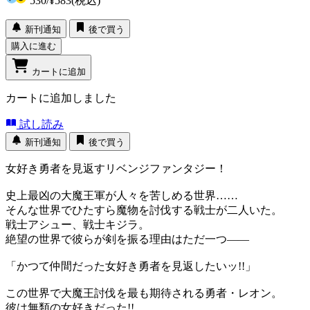
530
/
¥583
(税込)
新刊通知
後で買う
購入に進む
カートに追加
カートに追加しました
試し読み
新刊通知
後で買う
女好き勇者を見返すリベンジファンタジー！
史上最凶の大魔王軍が人々を苦しめる世界……
そんな世界でひたすら魔物を討伐する戦士が二人いた。
戦士アシュー、戦士キジラ。
絶望の世界で彼らが剣を振る理由はただ一つ――
「かつて仲間だった女好き勇者を見返したいッ!!」
この世界で大魔王討伐を最も期待される勇者・レオン。
彼は無類の女好きだった!!