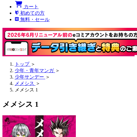
カート
初めての方
無料・セール
トップ
＞
少年・青年マンガ
＞
少年サンデー
＞
メメシス
＞
メメシス 1
メメシス 1