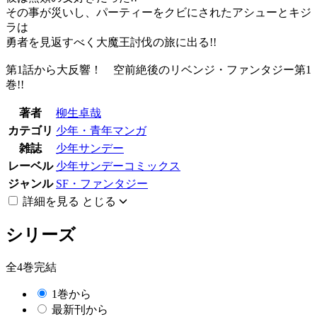
その事が災いし、パーティーをクビにされたアシューとキジ
ラは
勇者を見返すべく大魔王討伐の旅に出る!!
第1話から大反響！ 空前絶後のリベンジ・ファンタジー第1
巻!!
著者
柳生卓哉
カテゴリ
少年・青年マンガ
雑誌
少年サンデー
レーベル
少年サンデーコミックス
ジャンル
SF・ファンタジー
詳細を見る
とじる
シリーズ
全4巻完結
1巻から
最新刊から