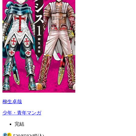
柳生卓哉
少年・青年マンガ
完結