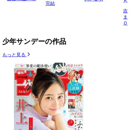
Ｒ
完結
吉
ま
Ｏ
少年サンデーの作品
もっと見る