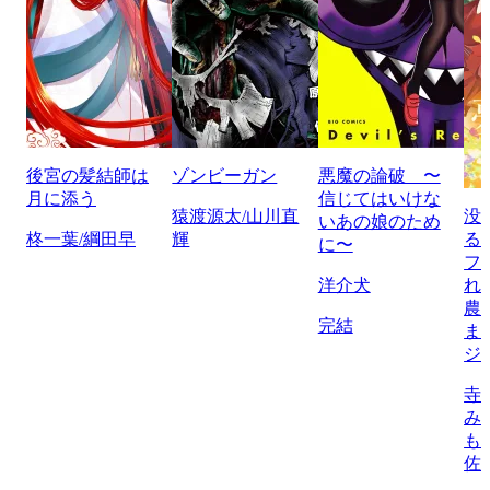
後宮の髪結師は
ゾンビーガン
悪魔の論破 〜
月に添う
信じてはいけな
猿渡源太/山川直
没
いあの娘のため
柊一葉/綱田早
輝
る
に〜
フ
洋介犬
れ
農
完結
ま
ジ
寺
み
も
佐