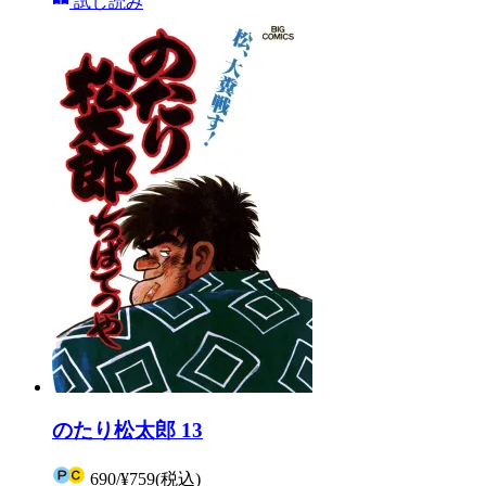
試し読み
のたり松太郎 13
690
/
¥759
(税込)