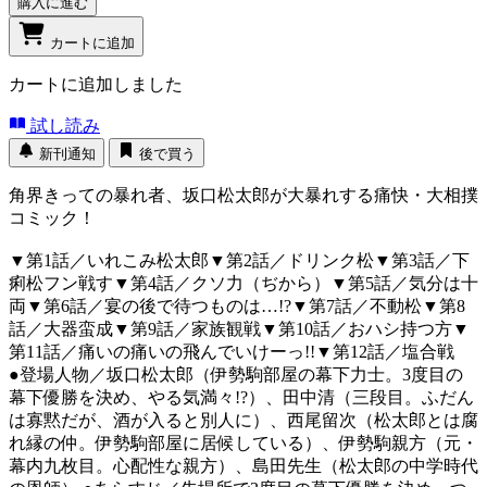
購入に進む
カートに追加
カートに追加しました
試し読み
新刊通知
後で買う
角界きっての暴れ者、坂口松太郎が大暴れする痛快・大相撲
コミック！
▼第1話／いれこみ松太郎▼第2話／ドリンク松▼第3話／下
痢松フン戦す▼第4話／クソ力（ぢから）▼第5話／気分は十
両▼第6話／宴の後で待つものは…!?▼第7話／不動松▼第8
話／大器蛮成▼第9話／家族観戦▼第10話／おハシ持つ方▼
第11話／痛いの痛いの飛んでいけーっ!!▼第12話／塩合戦
●登場人物／坂口松太郎（伊勢駒部屋の幕下力士。3度目の
幕下優勝を決め、やる気満々!?）、田中清（三段目。ふだん
は寡黙だが、酒が入ると別人に）、西尾留次（松太郎とは腐
れ縁の仲。伊勢駒部屋に居候している）、伊勢駒親方（元・
幕内九枚目。心配性な親方）、島田先生（松太郎の中学時代