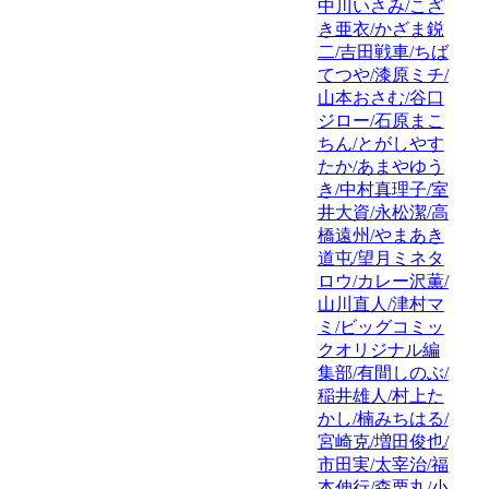
中川いさみ/こざ
き亜衣/かざま鋭
二/吉田戦車/ちば
てつや/漆原ミチ/
山本おさむ/谷口
ジロー/石原まこ
ちん/とがしやす
たか/あまやゆう
き/中村真理子/室
井大資/永松潔/高
橋遠州/やまあき
道屯/望月ミネタ
ロウ/カレー沢薫/
山川直人/津村マ
ミ/ビッグコミッ
クオリジナル編
集部/有間しのぶ/
稲井雄人/村上た
かし/楠みちはる/
宮崎克/増田俊也/
市田実/太宰治/福
本伸行/森栗丸/小