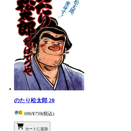
のたり松太郎 20
690
/
¥759
(税込)
カートに追加