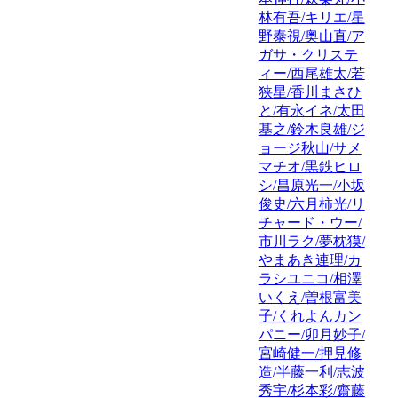
林有吾/キリエ/星
野泰視/奥山直/ア
ガサ・クリステ
ィー/西尾雄太/若
狭星/香川まさひ
と/有永イネ/太田
基之/鈴木良雄/ジ
ョージ秋山/サメ
マチオ/黒鉄ヒロ
シ/昌原光一/小坂
俊史/六月柿光/リ
チャード・ウー/
市川ラク/夢枕獏/
やまあき連理/カ
ラシユニコ/相澤
いくえ/曽根富美
子/くれよんカン
パニー/卯月妙子/
宮崎健一/押見修
造/半藤一利/志波
秀宇/杉本彩/齋藤