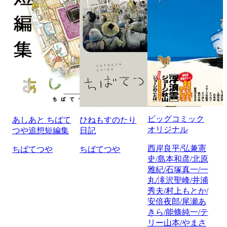
ビッグコミック
あしあと ちばて
ひねもすのたり
オリジナル
つや追想短編集
日記
西岸良平/弘兼憲
ちばてつや
ちばてつや
史/島本和彦/北原
雅紀/石塚真一/一
丸/滝沢聖峰/井浦
秀夫/村上もとか/
安倍夜郎/尾瀬あ
きら/能條純一/テ
リー山本/やまさ