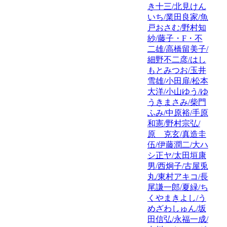
き十三/北見けん
いち/業田良家/魚
戸おさむ/野村知
紗/藤子・F・不
二雄/高橋留美子/
細野不二彦/はし
もとみつお/玉井
雪雄/小田扉/松本
大洋/小山ゆう/ゆ
うきまさみ/柴門
ふみ/中原裕/手原
和憲/野村宗弘/
原 克玄/真造圭
伍/伊藤潤二/大ハ
シ正ヤ/太田垣康
男/西炯子/古屋兎
丸/東村アキコ/長
尾謙一郎/夏緑/ち
くやまきよし/う
めざわしゅん/坂
田信弘/永福一成/