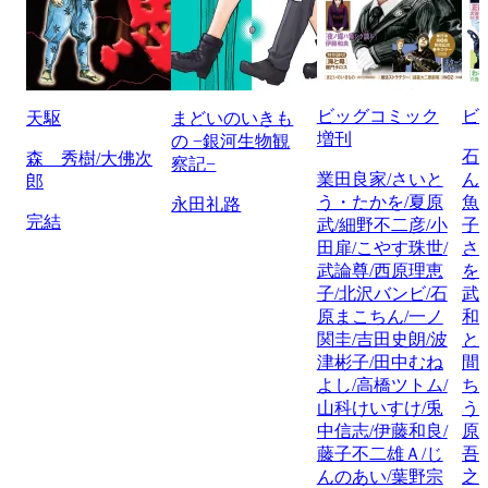
ビッグコミック
ビ
天駆
まどいのいきも
増刊
の −銀河生物観
石
森 秀樹/大佛次
察記−
業田良家/さいと
ん
郎
う・たかを/夏原
魚
永田礼路
完結
武/細野不二彦/小
子
田扉/こやす珠世/
さ
武論尊/西原理恵
を
子/北沢バンビ/石
武
原まこちん/一ノ
和
関圭/吉田史朗/波
と
津彬子/田中むね
間
よし/高橋ツトム/
ち
山科けいすけ/兎
う
中信志/伊藤和良/
原
藤子不二雄Ａ/じ
吾
んのあい/葉野宗
之