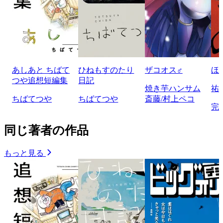
あしあと ちばて
ひねもすのたり
ザコオス♂
ほ
つや追想短編集
日記
焼き芋ハンサム
祐
ちばてつや
ちばてつや
斎藤/村上ペコ
完
同じ著者の作品
もっと見る