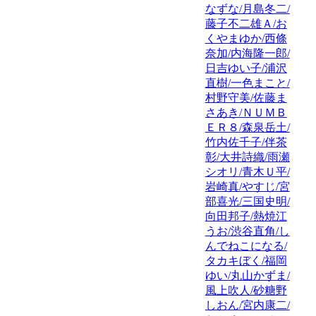
なずな/月島冬二/
藤子不二雄Ａ/お
くやまゆか/西條
奈加/内海隆一郎/
日吉ゆい子/浦沢
直樹/一色まこと/
村野守美/佐藤ま
さあき/ＮＵＭＢ
ＥＲ８/森泉岳土/
竹内佐千子/伴茶
彰/大井詩織/雨瀬
シオリ/青木Ｕ平/
岩崎真/やすじ/宮
部喜光/三国史明/
向田邦子/熱焼江
うお/渋谷直角/し
んでねこになる/
タカキぼく/福岡
ゆい/丸山かずま/
風上吹人/砂糖野
しおん/宮内康二/