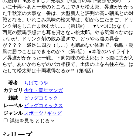
の恩師） ●あらすじ／先場所で3度目の幕下優勝を決め、つ
いに十両へあと一歩のところまできた松太郎。昇進がかかっ
た千秋楽の大事な一番は、大型新人と評判の高い朝風との対
戦となる。いれこみ気味の松太郎は、朝から生たまご、ドリ
ンク剤をしこたま飲むが……（第1話）。▼いつにはなく、
西尾の競馬予想にも耳を貸さない松太郎。やる気満々なのは
いいが、ドリンク剤の飲み過ぎで、どうやら腹の具合
が？？？ 満足に四股（しこ）も踏めない体調で、強敵・朝
風に勝つことはできるのか？（第2話） ●本巻のハイライト
／昇進がかかった一戦。下痢気味の松太郎は下っ腹に力が入
らず、あいかわらずのバカ相撲で、土俵の上を右往左往。は
たして松太郎は十両獲得なるか!?（第3話）
著者
ちばてつや
カテゴリ
少年・青年マンガ
雑誌
ビッグコミック
レーベル
ビッグコミックス
ジャンル
スポーツ
/
ギャグ
詳細を見る
とじる
シリーズ