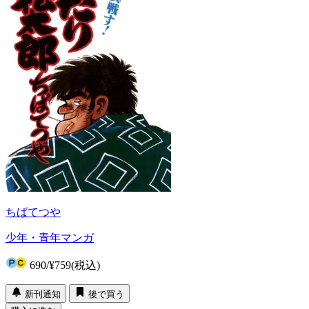
ちばてつや
少年・青年マンガ
690
/
¥759
(税込)
新刊通知
後で買う