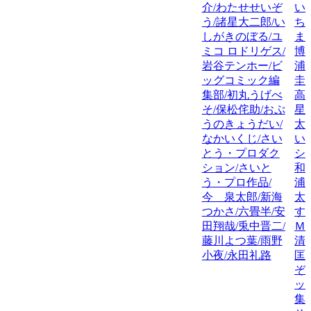
介/わたせせいぞ
い
う/諸星大二郎/い
ち
しがきのぼる/ユ
ま
ミコ ロドリゲス/
博
岩谷テンホー/ビ
浦
ッグコミック編
圭
集部/初丸うげべ
高
そ/保松侘助/おぷ
星
うのきょうだい/
太
なかいくじ/さい
い
とう・プロダク
シ
ション/さいと
和
う・プロ作品/
浦
今 泉太郎/新海
太
つかさ/六畳半/安
す
田翔哉/兎中晋二/
Ｍ
藤川よつ葉/雨野
清
小夜/永田礼路
匡
ぞ
ッ
集