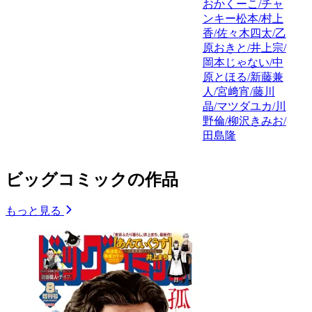
おかくーこ/チャ
ンキー松本/村上
香/佐々木四太/乙
原おきと/井上宗/
岡本じゃない/中
原とほる/新藤兼
人/宮﨑宵/藤川
晶/マツダユカ/川
野倫/柳沢きみお/
田島隆
ビッグコミックの作品
もっと見る