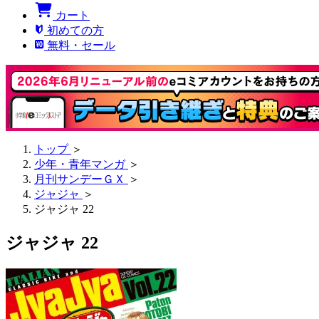
カート
初めての方
無料・セール
トップ
＞
少年・青年マンガ
＞
月刊サンデーＧＸ
＞
ジャジャ
＞
ジャジャ 22
ジャジャ 22