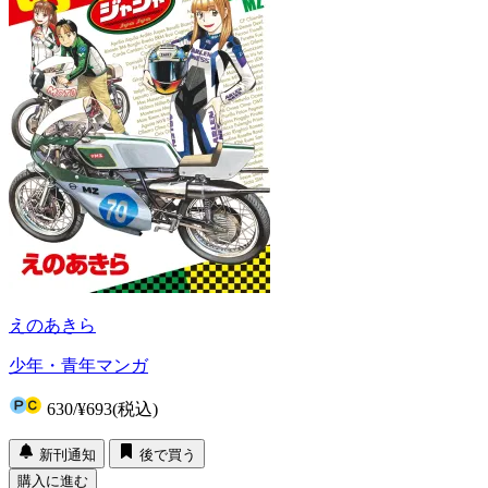
えのあきら
少年・青年マンガ
630
/
¥693
(税込)
新刊通知
後で買う
購入に進む