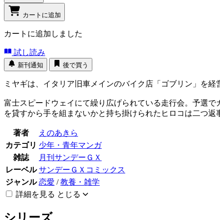
カートに追加
カートに追加しました
試し読み
新刊通知
後で買う
ミヤギは、イタリア旧車メインのバイク店「ゴブリン」を経
富士スピードウェイにて繰り広げられている走行会。予選で
を貸すから手を組まないかと持ち掛けられたヒロコは二つ返
著者
えのあきら
カテゴリ
少年・青年マンガ
雑誌
月刊サンデーＧＸ
レーベル
サンデーＧＸコミックス
ジャンル
恋愛
/
教養・雑学
詳細を見る
とじる
シリーズ