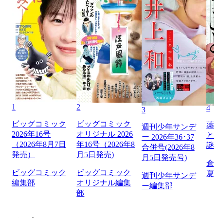
1
2
4
3
ビッグコミック
ビッグコミック
薬
週刊少年サンデ
2026年16号
オリジナル 2026
と
ー 2026年36･37
（2026年8月7日
年16号（2026年8
謎
合併号(2026年8
発売）
月5日発売)
月5日発売号)
倉
ビッグコミック
ビッグコミック
夏
週刊少年サンデ
編集部
オリジナル編集
ー編集部
部