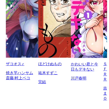
ザコオス♂
ほどけぬもの
Ｓ
かわいい君と今
Ｆ
日もデキない
焼き芋ハンサム
祐木すずこ
Ｒ
斎藤/村上ペコ
川戸春明
Ｒ
完結
吉
ま
Ｏ