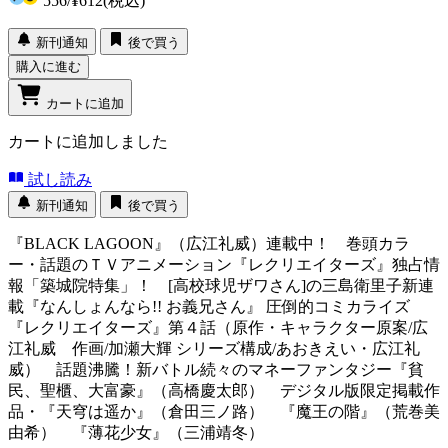
556
/
¥612
(税込)
新刊通知
後で買う
購入に進む
カートに追加
カートに追加しました
試し読み
新刊通知
後で買う
『BLACK LAGOON』（広江礼威）連載中！ 巻頭カラ
ー・話題のＴＶアニメーション『レクリエイターズ』独占情
報「築城院特集」！ [高校球児ザワさん]の三島衛里子新連
載『なんしょんなら!! お義兄さん』 圧倒的コミカライズ
『レクリエイターズ』第４話（原作・キャラクター原案/広
江礼威 作画/加瀬大輝 シリーズ構成/あおきえい・広江礼
威） 話題沸騰！新バトル続々のマネーファンタジー『貧
民、聖櫃、大富豪』（高橋慶太郎） デジタル版限定掲載作
品・『天穹は遥か』（倉田三ノ路） 『魔王の階』（荒巻美
由希） 『薄花少女』（三浦靖冬）