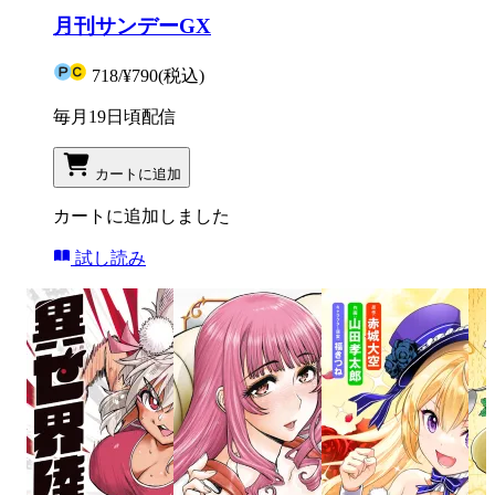
月刊サンデーGX
718
/
¥790
(税込)
毎月19日頃配信
カートに追加
カートに追加しました
試し読み