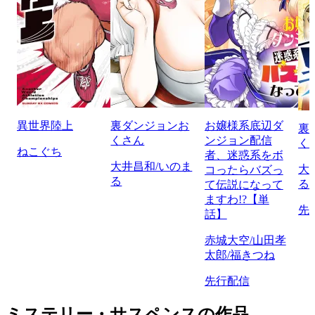
異世界陸上
裏ダンジョンお
お嬢様系底辺ダ
裏
くさん
ンジョン配信
く
ねこぐち
者、迷惑系をボ
大井昌和/いのま
大
コったらバズっ
る
る
て伝説になって
ますわ!?【単
先
話】
赤城大空/山田孝
太郎/福きつね
先行配信
ミステリー・サスペンスの作品