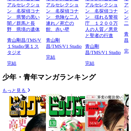
アルセレクショ
アルセレクショ
アルセレクショ
ア
ン 名探偵コナ
ン 名探偵コナ
ン 名探偵コナ
ン
ン 県警の黒い
ン 危険な二人
ン 揺れる警視
ン
闇／群馬と長
連れ／死亡の
庁 １２００万
二
野 県境の遺体
館、赤い壁
人の人質／悪意
青
と聖者の行進
青山剛昌/TMS/V
青山剛
昌/
１Studio/第１ス
昌/TMS/V1 Studio
青山剛
完
タジオ
昌/TMS/V1 Studio
完結
完結
完結
少年・青年マンガランキング
もっと見る