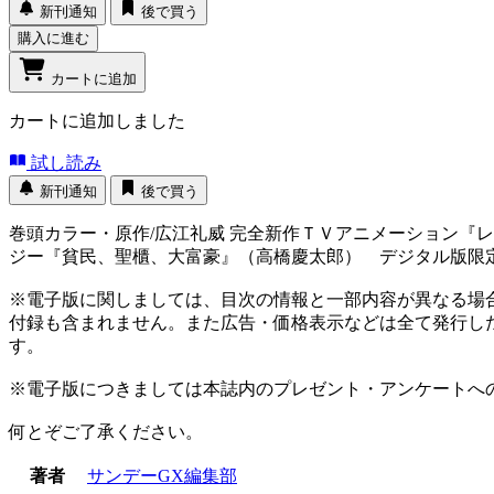
新刊通知
後で買う
購入に進む
カートに追加
カートに追加しました
試し読み
新刊通知
後で買う
巻頭カラー・原作/広江礼威 完全新作ＴＶアニメーション
ジー『貧民、聖櫃、大富豪』（高橋慶太郎） デジタル版限
※電子版に関しましては、目次の情報と一部内容が異なる場
付録も含まれません。また広告・価格表示などは全て発行し
す。
※電子版につきましては本誌内のプレゼント・アンケートへ
何とぞご了承ください。
著者
サンデーGX編集部