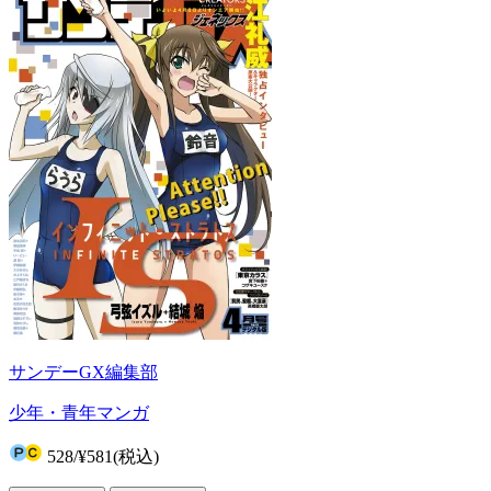
サンデーGX編集部
少年・青年マンガ
528
/
¥581
(税込)