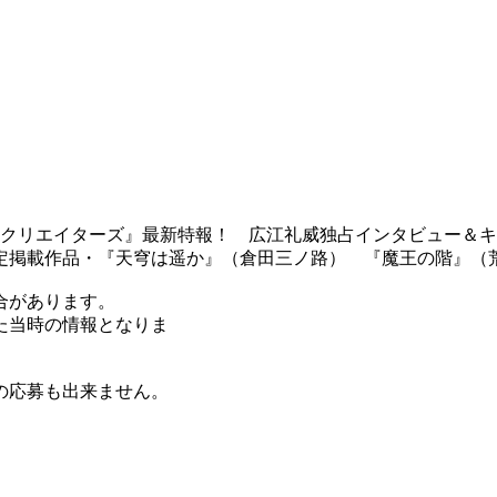
『レクリエイターズ』最新特報！ 広江礼威独占インタビュー
定掲載作品・『天穹は遥か』（倉田三ノ路） 『魔王の階』（
合があります。
た当時の情報となりま
の応募も出来ません。