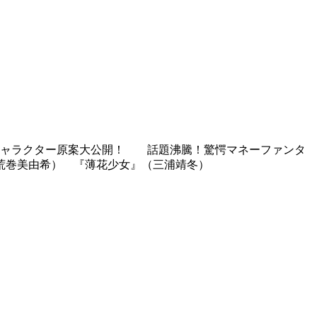
＆キャラクター原案大公開！ 話題沸騰！驚愕マネーファンタ
荒巻美由希） 『薄花少女』（三浦靖冬）