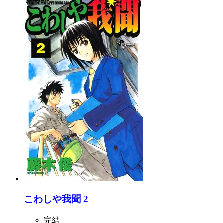
こわしや我聞 2
完結