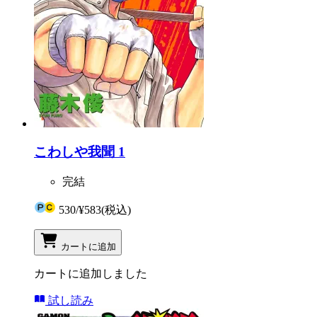
こわしや我聞 1
完結
530
/
¥583
(税込)
カートに追加
カートに追加しました
試し読み