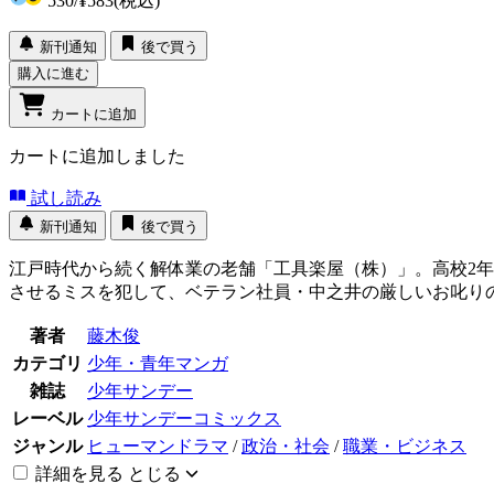
530
/
¥583
(税込)
新刊通知
後で買う
購入に進む
カートに追加
カートに追加しました
試し読み
新刊通知
後で買う
江戸時代から続く解体業の老舗「工具楽屋（株）」。高校2
させるミスを犯して、ベテラン社員・中之井の厳しいお叱り
著者
藤木俊
カテゴリ
少年・青年マンガ
雑誌
少年サンデー
レーベル
少年サンデーコミックス
ジャンル
ヒューマンドラマ
/
政治・社会
/
職業・ビジネス
詳細を見る
とじる