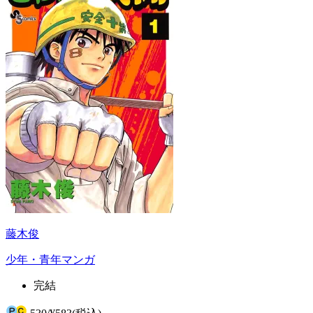
藤木俊
少年・青年マンガ
完結