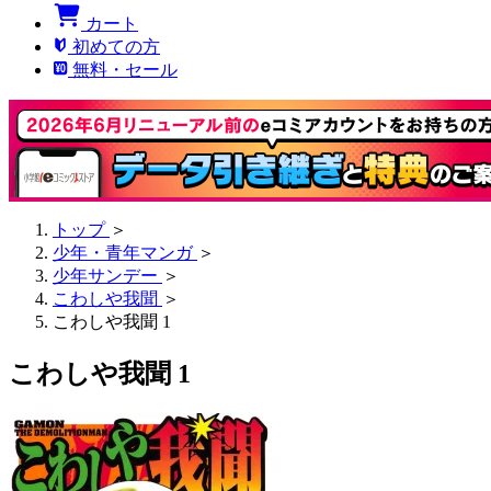
カート
初めての方
無料・セール
トップ
＞
少年・青年マンガ
＞
少年サンデー
＞
こわしや我聞
＞
こわしや我聞 1
こわしや我聞 1