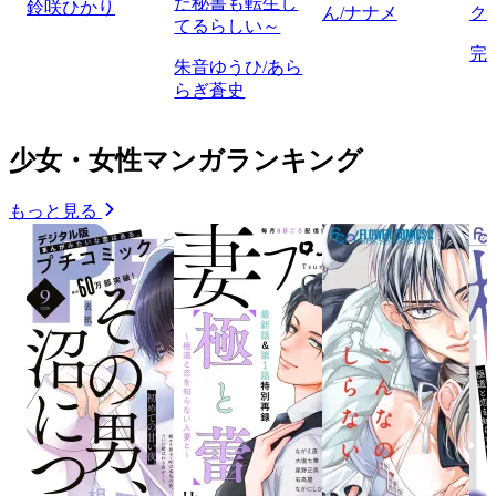
た秘書も転生し
鈴咲ひかり
ん/ナナメ
ク
てるらしい～
完
朱音ゆうひ/あら
らぎ蒼史
少女・女性マンガランキング
もっと見る