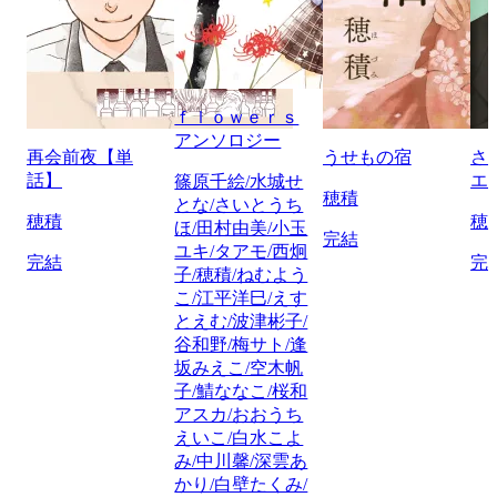
ｆｌｏｗｅｒｓ
アンソロジー
再会前夜【単
うせもの宿
さ
話】
エ
篠原千絵/水城せ
穂積
とな/さいとうち
穂積
穂
ほ/田村由美/小玉
完結
ユキ/タアモ/西炯
完結
完
子/穂積/ねむよう
こ/江平洋巳/えす
とえむ/波津彬子/
谷和野/梅サト/逢
坂みえこ/空木帆
子/鯖ななこ/桜和
アスカ/おおうち
えいこ/白水こよ
み/中川馨/深雲あ
かり/白壁たくみ/