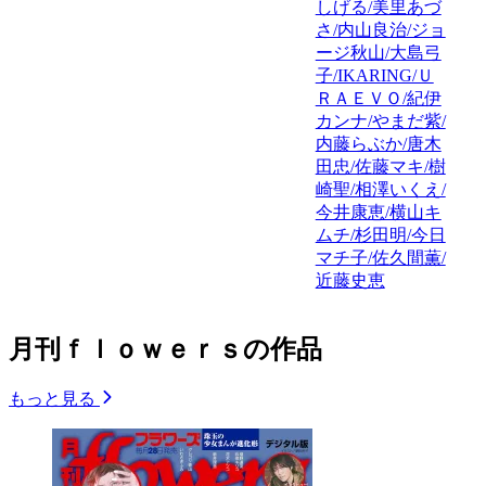
しげる/美里あづ
さ/内山良治/ジョ
ージ秋山/大島弓
子/IKARING/Ｕ
ＲＡＥＶＯ/紀伊
カンナ/やまだ紫/
内藤らぶか/唐木
田忠/佐藤マキ/樹
崎聖/相澤いくえ/
今井康恵/横山キ
ムチ/杉田明/今日
マチ子/佐久間薫/
近藤史恵
月刊ｆｌｏｗｅｒｓの作品
もっと見る