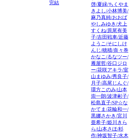
完結
啓/夏緑/ちくやま
きよし/小林博美/
麻乃真純/おおば
やしみゆき/犬上
すくね/原尾有美
子/吉田戦車/近藤
ようこ/そにしけ
んじ/穂積/奈々巻
かなこ/るなツー/
雁屋哲/谷口ジロ
ー/花咲アキラ/室
山まゆみ/秀良子/
月子/高尾じんぐ/
環方このみ/山本
崇一朗/波津彬子/
松島直子/SP☆な
かてま/花輪和一/
黒娜さかき/宮川
亜希子/姫川きら
ら/山本さほ/杉
作/神坂智子/水木