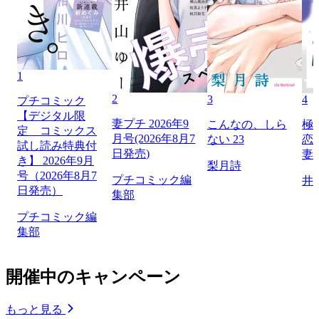
1
2
3
4
プチコミック
【デジタル限
妻プチ 2026年9
こんなの、しら
極
定 コミックス
月号(2026年8月7
ない 23
恋
試し読み特典付
日発売)
妻
き】 2026年9月
梨月詩
号（2026年8月7
プチコミック編
井
日発売）
集部
プチコミック編
集部
開催中のキャンペーン
もっと見る