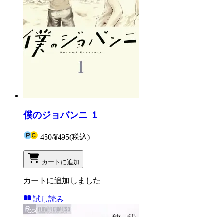
僕のジョバンニ １
450
/
¥495
(税込)
カートに追加
カートに追加しました
試し読み