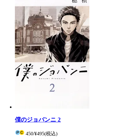
僕のジョバンニ 2
450
/
¥495
(税込)