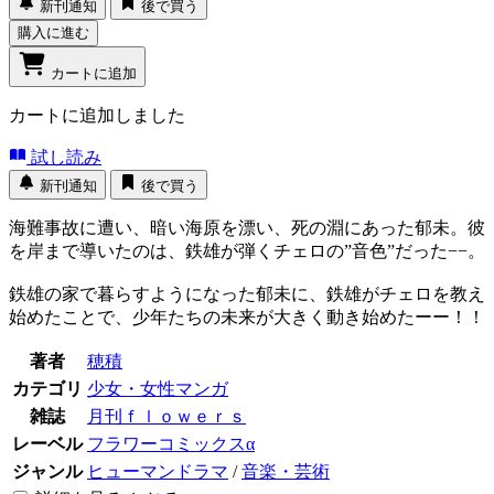
新刊通知
後で買う
購入に進む
カートに追加
カートに追加しました
試し読み
新刊通知
後で買う
海難事故に遭い、暗い海原を漂い、死の淵にあった郁未。彼
を岸まで導いたのは、鉄雄が弾くチェロの”音色”だった−−。
鉄雄の家で暮らすようになった郁未に、鉄雄がチェロを教え
始めたことで、少年たちの未来が大きく動き始めたーー！！
著者
穂積
カテゴリ
少女・女性マンガ
雑誌
月刊ｆｌｏｗｅｒｓ
レーベル
フラワーコミックスα
ジャンル
ヒューマンドラマ
/
音楽・芸術