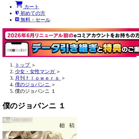
カート
初めての方
無料・セール
トップ
＞
少女・女性マンガ
＞
月刊ｆｌｏｗｅｒｓ
＞
僕のジョバンニ
＞
僕のジョバンニ １
僕のジョバンニ １