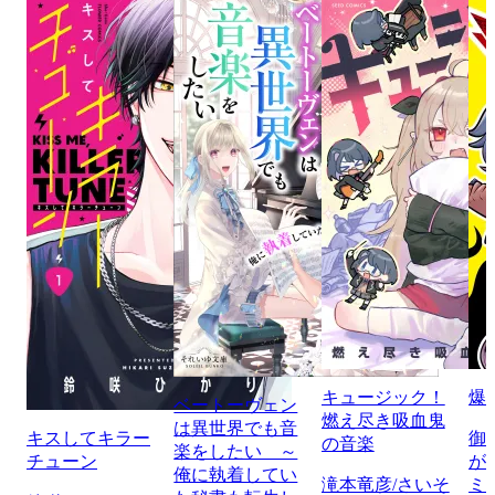
キュージック！
爆
ベートーヴェン
燃え尽き吸血鬼
は異世界でも音
キスしてキラー
御
の音楽
楽をしたい ～
チューン
が
俺に執着してい
滝本竜彦/さいそ
ミ