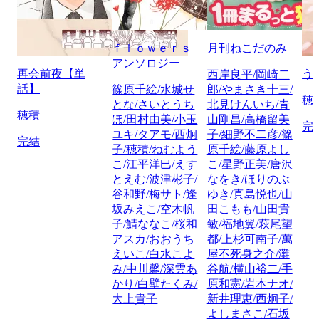
ｆｌｏｗｅｒｓ
月刊ねこだのみ
アンソロジー
再会前夜【単
う
西岸良平/岡崎二
話】
篠原千絵/水城せ
郎/やまさき十三/
穂
とな/さいとうち
北見けんいち/青
穂積
ほ/田村由美/小玉
山剛昌/高橋留美
完
ユキ/タアモ/西炯
子/細野不二彦/篠
完結
子/穂積/ねむよう
原千絵/藤原よし
こ/江平洋巳/えす
こ/星野正美/唐沢
とえむ/波津彬子/
なをき/ほりのぶ
谷和野/梅サト/逢
ゆき/真島悦也/山
坂みえこ/空木帆
田こもも/山田貴
子/鯖ななこ/桜和
敏/福地翼/萩尾望
アスカ/おおうち
都/上杉可南子/萬
えいこ/白水こよ
屋不死身之介/灘
み/中川馨/深雲あ
谷航/横山裕二/手
かり/白壁たくみ/
原和憲/岩本ナオ/
大上貴子
新井理恵/西炯子/
よしまさこ/石坂