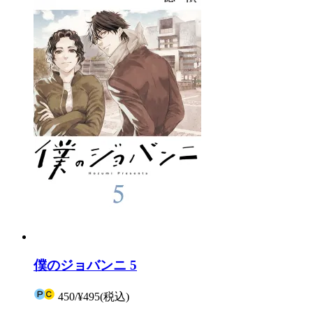
僕のジョバンニ 5
450
/
¥495
(税込)