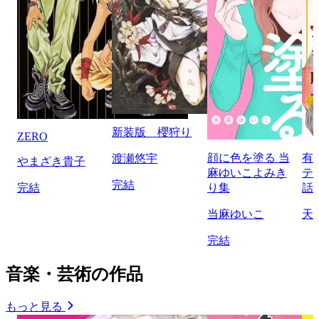
新装版 櫻狩り
ZERO
顔に色を塗る 当
有
渡瀬悠宇
やまざき貴子
麻ゆいこよみき
テ
完結
完結
り集
話
当麻ゆいこ
天
完結
音楽・芸術の作品
もっと見る