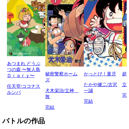
あつまれ どうぶ
つの森 〜無人島
秘密警察ホーム
かっとび！童児
超
Ｄｉａｒｙ〜
ズ
たかや健二/古沢
立
任天堂/ココナス
犬木栄治/立神
一誠
ルンバ
完
敦
完結
完結
バトルの作品