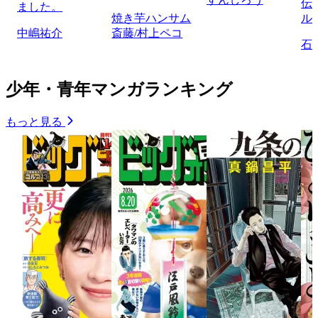
伝
ました。
焼き芋ハンサム
ル
中嶋祐介
斎藤/村上ペコ
石
少年・青年マンガランキング
もっと見る