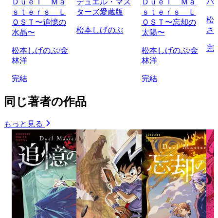
Ｄｕｅｌ Ｍａ
デュエル・マス
Ｄｕｅｌ Ｍａ
バ
ｓｔｅｒｓ Ｌ
ターズ愛蔵版
ｓｔｅｒｓ Ｌ
松
ＯＳＴ〜追憶の
ＯＳＴ〜忘却の
松本しげのぶ
さ
水晶〜
太陽〜
完
松本しげのぶ/金
松本しげのぶ/金
林洋
林洋
完結
完結
同じ著者の作品
もっと見る