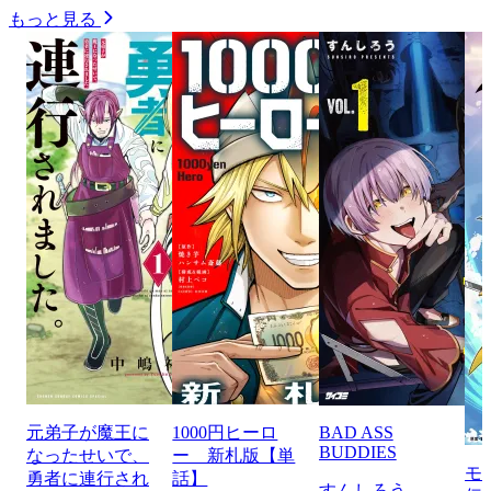
もっと見る
元弟子が魔王に
1000円ヒーロ
BAD ASS
BUDDIES
なったせいで、
ー 新札版【単
モ
勇者に連行され
話】
すんしろう