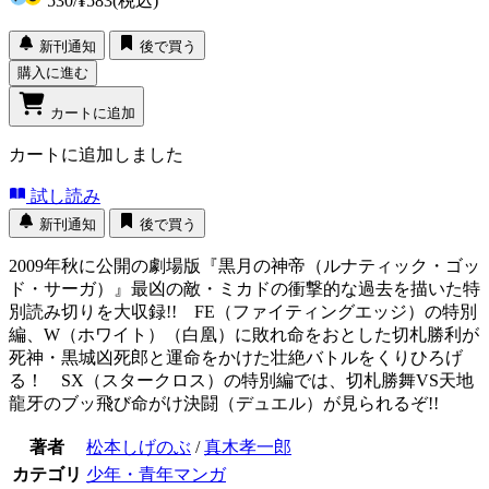
530
/
¥583
(税込)
新刊通知
後で買う
購入に進む
カートに追加
カートに追加しました
試し読み
新刊通知
後で買う
2009年秋に公開の劇場版『黒月の神帝（ルナティック・ゴッ
ド・サーガ）』最凶の敵・ミカドの衝撃的な過去を描いた特
別読み切りを大収録!! FE（ファイティングエッジ）の特別
編、W（ホワイト）（白凰）に敗れ命をおとした切札勝利が
死神・黒城凶死郎と運命をかけた壮絶バトルをくりひろげ
る！ SX（スタークロス）の特別編では、切札勝舞VS天地
龍牙のブッ飛び命がけ決闘（デュエル）が見られるぞ!!
著者
松本しげのぶ
/
真木孝一郎
カテゴリ
少年・青年マンガ