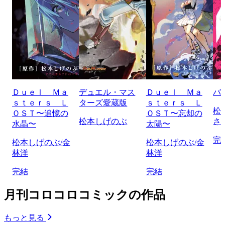
Ｄｕｅｌ Ｍａ
デュエル・マス
Ｄｕｅｌ Ｍａ
バ
ｓｔｅｒｓ Ｌ
ターズ愛蔵版
ｓｔｅｒｓ Ｌ
松
ＯＳＴ〜追憶の
ＯＳＴ〜忘却の
松本しげのぶ
さ
水晶〜
太陽〜
完
松本しげのぶ/金
松本しげのぶ/金
林洋
林洋
完結
完結
月刊コロコロコミックの作品
もっと見る