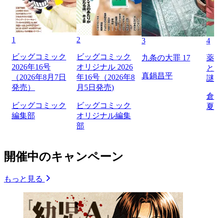
1
2
3
4
ビッグコミック
ビッグコミック
九条の大罪 17
薬
2026年16号
オリジナル 2026
と
真鍋昌平
（2026年8月7日
年16号（2026年8
謎
発売）
月5日発売)
倉
ビッグコミック
ビッグコミック
夏
編集部
オリジナル編集
部
開催中のキャンペーン
もっと見る