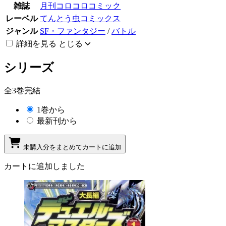
雑誌
月刊コロコロコミック
レーベル
てんとう虫コミックス
ジャンル
SF・ファンタジー
/
バトル
詳細を見る
とじる
シリーズ
全3巻完結
1巻から
最新刊から
未購入分をまとめてカートに追加
カートに追加しました