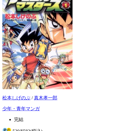
松本しげのぶ
/
真木孝一郎
少年・青年マンガ
完結