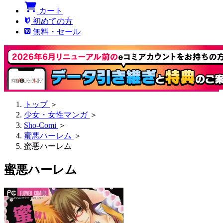
カート
初めての方
無料・セール
トップ
＞
少女・女性マンガ
＞
Sho-Comi
＞
蜜悪ハーレム
＞
蜜悪ハーレム
蜜悪ハーレム