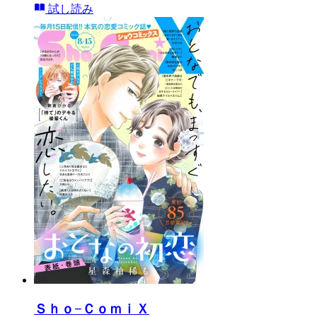
試し読み
Ｓｈｏ−ＣｏｍｉＸ