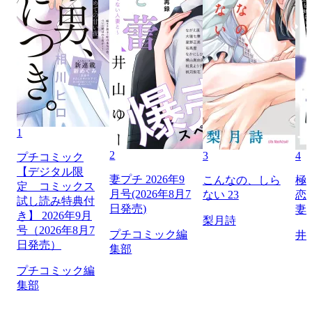
1
2
3
4
プチコミック
【デジタル限
妻プチ 2026年9
こんなの、しら
極
定 コミックス
月号(2026年8月7
ない 23
恋
試し読み特典付
日発売)
妻
き】 2026年9月
梨月詩
号（2026年8月7
プチコミック編
井
日発売）
集部
プチコミック編
集部