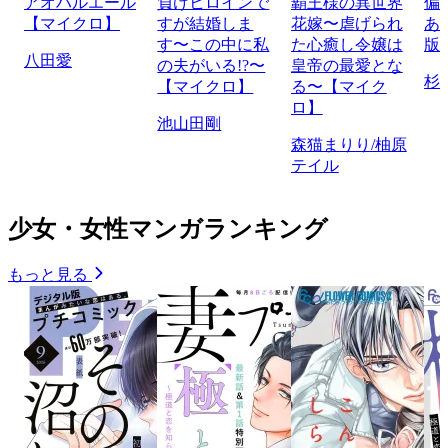
アオハルエール
負けヒロインで
覇王様の異世界
偏
【マイクロ】
すが結婚しま
花嫁〜虐げられ
あ
す〜この中に私
た心癒し令嬢は
版
八田愛
の夫がいる!?〜
皇帝の最愛とな
杉
【マイクロ】
る〜【マイク
ロ】
池山田剛
森猫まりり/柚原
テイル
少女・女性マンガランキング
もっと見る