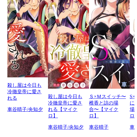
殺し屋は今日も
冷徹皇帝に愛さ
殺し屋は今日も
Ｓ×Ｍスイッチ〜
S
れる
冷徹皇帝に愛さ
椎香と諒の場
に
車谷晴子/央知夕
れる【マイク
合〜【マイク
場
ロ】
ロ】
ロ
車谷晴子/央知夕
車谷晴子
車