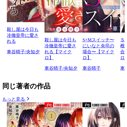
殺し屋は今日も
冷徹皇帝に愛さ
殺し屋は今日も
S×Mスイッチ〜
Ｓ
れる
冷徹皇帝に愛さ
にいなと央司の
椎
車谷晴子/央知夕
れる【マイク
場合〜【マイク
合
ロ】
ロ】
ロ
車谷晴子/央知夕
車谷晴子
車
同じ著者の作品
もっと見る