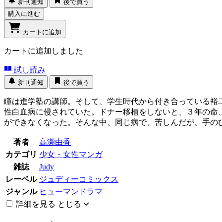
新刊通知
後で買う
購入に進む
カートに追加
カートに追加しました
試し読み
新刊通知
後で買う
瞳は進学塾の講師。そして、学生時代から付き合っている裕
性白血病に侵されていた。ドナー移植をしないと、３年の命
ができなくなった。そんな中、同じ病で、苦しんだが、手の
著者
高瀬由香
カテゴリ
少女・女性マンガ
雑誌
Judy
レーベル
ジュディーコミックス
ジャンル
ヒューマンドラマ
詳細を見る
とじる