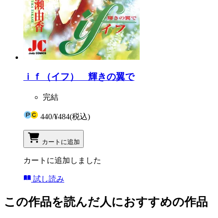
ｉｆ（イフ） 輝きの翼で
完結
440
/
¥484
(税込)
カートに追加
カートに追加しました
試し読み
この作品を読んだ人におすすめの作品