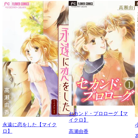
セカンド・プロローグ【マ
イクロ】
永遠に恋をした【マイク
ロ】
高瀬由香