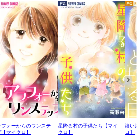
ラフォーからのワンステ
星降る村の子供たち【マイ
淡い
プ【マイクロ】
クロ】
ロ】