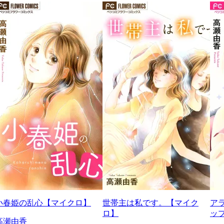
小春姫の乱心【マイクロ】
世帯主は私です。【マイク
ア
ロ】
ッ
高瀬由香