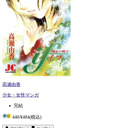
高瀬由香
少女・女性マンガ
完結
440
/
¥484
(税込)