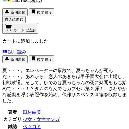
440
/
¥484
(税込)
新刊通知
後で買う
購入に進む
カートに追加
カートに追加しました
試し読み
新刊通知
後で買う
夏・・・。エレベーターの事故で、夏っちゃんが死ん
だ・・・。あれから、恋人のあきらは甲子園大会に出場し、
初戦敗退。そして、ひでみは夏っちゃんの死に疑問をもち始
めて・・・！？タムのなんでもカプセル第２弾！！さわやか
な感動を呼ぶ表題作を始め、傑作サスペンス４編を収録しま
した。
著者
田村由美
カテゴリ
少女・女性マンガ
雑誌
ベツコミ