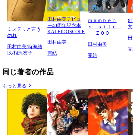
田村由美デビュ
ｍｅｍｂｅｒ
針
ー40周年記念本
ｓ ｓｉｔｅ
文
ミステリと言う
KALEIDOSCOPE
− ＺＯＯ −
勿れ
田
田村由美
田村由美
田村由美/時海結
完
以/相沢友子
完結
完結
同じ著者の作品
もっと見る