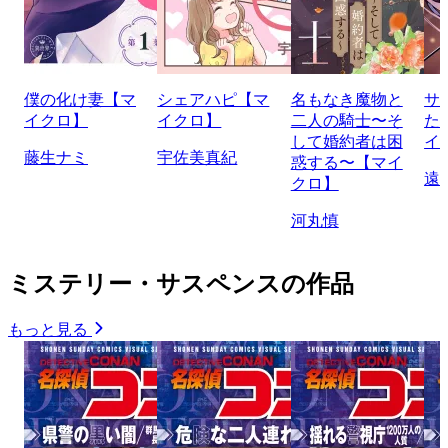
僕の化け妻【マ
シェアハピ【マ
名もなき魔物と
サ
イクロ】
イクロ】
二人の騎士〜そ
た
して婚約者は困
イ
藤生ナミ
宇佐美真紀
惑する〜【マイ
遠
クロ】
河丸慎
ミステリー・サスペンスの作品
もっと見る