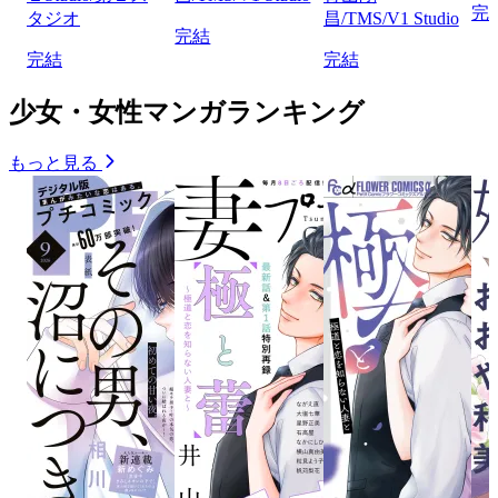
完
タジオ
昌/TMS/V1 Studio
完結
完結
完結
少女・女性マンガランキング
もっと見る