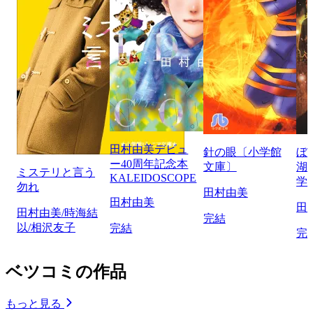
田村由美デビュ
針の眼〔小学館
ぼ
ー40周年記念本
文庫〕
湖
ミステリと言う
KALEIDOSCOPE
学
勿れ
田村由美
田村由美
田
田村由美/時海結
完結
以/相沢友子
完結
完
ベツコミの作品
もっと見る