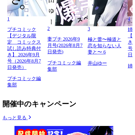
1
4
2
3
プチコミック
姉
【デジタル限
【
妻プチ 2026年9
極と蕾〜極道と
定 コミックス
き】
月号(2026年8月7
恋を知らない人
試し読み特典付
号（
日発売)
妻と〜 6
き】 2026年9月
日
号（2026年8月7
プチコミック編
井山ゆー
姉
日発売）
集部
プチコミック編
集部
開催中のキャンペーン
もっと見る