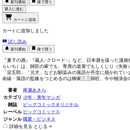
新刊通知
後で買う
購入に進む
カートに追加
カートに追加しました
試し読み
新刊通知
後で買う
『夏子の酒』『蔵人−クロード−』など、日本酒を扱った漫
らいち）は、師匠の家でも、寄席の楽屋でもしくじり（失敗
「淀五郎」「元犬」などお馴染みの落語が丹念に描かれてい
命線・落語の監修をつとめるのは柳家三三師匠。今や独演会
著者
尾瀬あきら
カテゴリ
少年・青年マンガ
雑誌
ビッグコミックオリジナル
レーベル
ビッグコミックス
ジャンル
職業・ビジネス
詳細を見る
とじる