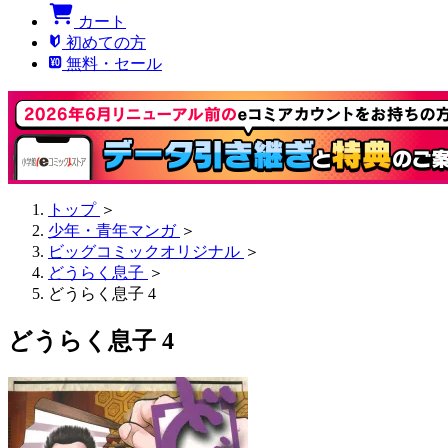
カート
初めての方
無料・セール
トップ
＞
少年・青年マンガ
＞
ビッグコミックオリジナル
＞
どうらく息子
＞
どうらく息子 4
どうらく息子 4