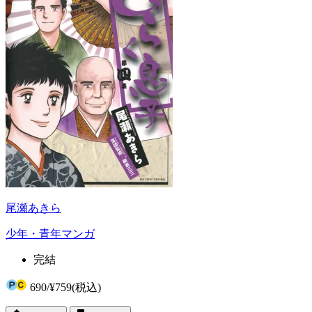
尾瀬あきら
少年・青年マンガ
完結
690
/
¥759
(税込)