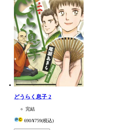
どうらく息子 2
完結
690
/
¥759
(税込)