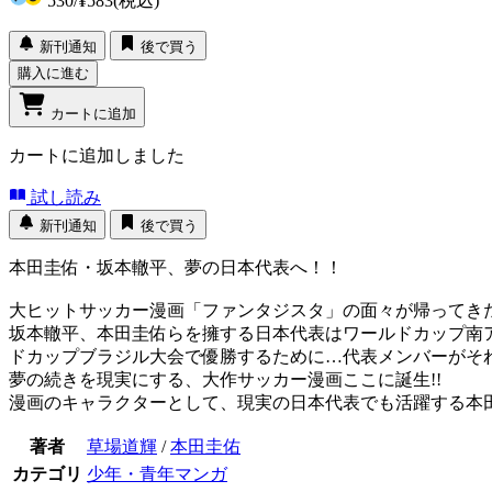
530
/
¥583
(税込)
新刊通知
後で買う
購入に進む
カートに追加
カートに追加しました
試し読み
新刊通知
後で買う
本田圭佑・坂本轍平、夢の日本代表へ！！
大ヒットサッカー漫画「ファンタジスタ」の面々が帰ってきた
坂本轍平、本田圭佑らを擁する日本代表はワールドカップ南
ドカップブラジル大会で優勝するために…代表メンバーがそれ
夢の続きを現実にする、大作サッカー漫画ここに誕生!!
漫画のキャラクターとして、現実の日本代表でも活躍する本
著者
草場道輝
/
本田圭佑
カテゴリ
少年・青年マンガ