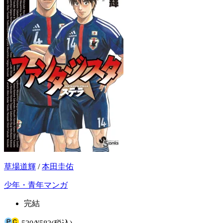
草場道輝
/
本田圭佑
少年・青年マンガ
完結