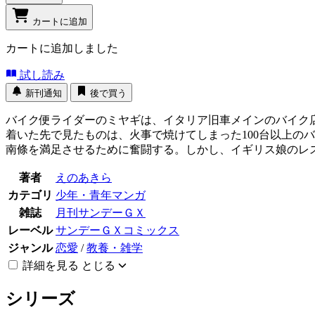
カートに追加
カートに追加しました
試し読み
新刊通知
後で買う
バイク便ライダーのミヤギは、イタリア旧車メインのバイク
着いた先で見たものは、火事で焼けてしまった100台以上の
南條を満足させるために奮闘する。しかし、イギリス娘のレ
著者
えのあきら
カテゴリ
少年・青年マンガ
雑誌
月刊サンデーＧＸ
レーベル
サンデーＧＸコミックス
ジャンル
恋愛
/
教養・雑学
詳細を見る
とじる
シリーズ