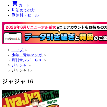
カート
初めての方
無料・セール
トップ
＞
少年・青年マンガ
＞
月刊サンデーＧＸ
＞
ジャジャ
＞
ジャジャ 16
ジャジャ 16