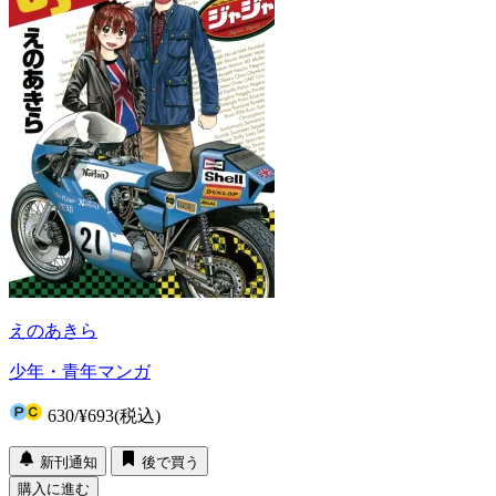
えのあきら
少年・青年マンガ
630
/
¥693
(税込)
新刊通知
後で買う
購入に進む