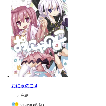
おにゃのこ 4
完結
530
/
¥583
(税込)