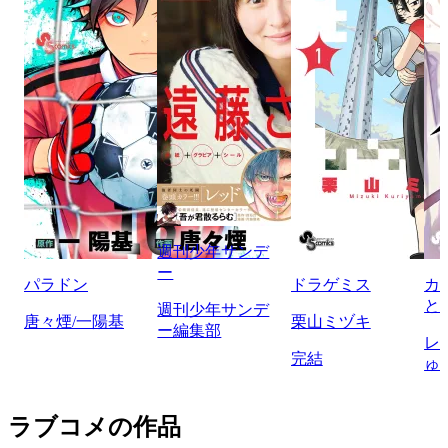
週刊少年サンデ
ー
パラドン
ドラゲミス
カ
と
週刊少年サンデ
唐々煙/一陽基
栗山ミヅキ
ー編集部
レ
完結
ゅ
ラブコメの作品