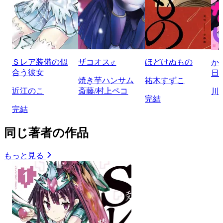
Ｓレア装備の似
ザコオス♂
ほどけぬもの
か
合う彼女
日
焼き芋ハンサム
祐木すずこ
近江のこ
斎藤/村上ペコ
川
完結
完結
同じ著者の作品
もっと見る