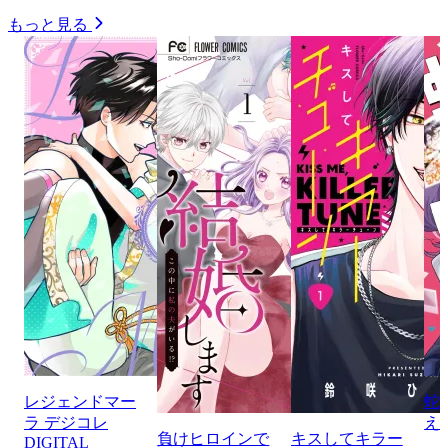
もっと見る
レジェンドマー
蛇
ラ デジコレ
え
負けヒロインで
キスしてキラー
DIGITAL