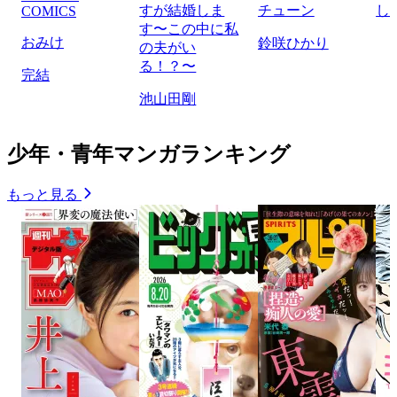
すが結婚しま
チューン
し
COMICS
す〜この中に私
おみけ
鈴咲ひかり
の夫がい
る！？〜
完結
池山田剛
少年・青年マンガランキング
もっと見る