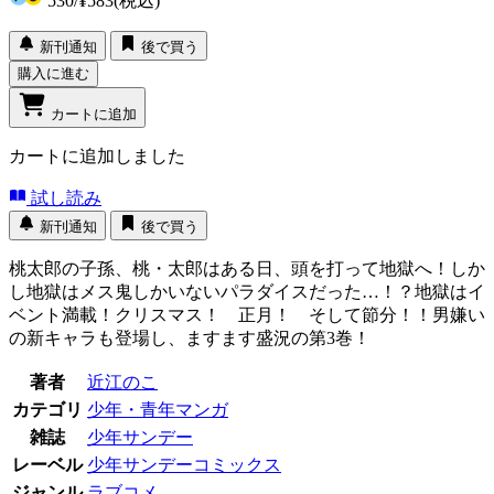
530
/
¥583
(税込)
新刊通知
後で買う
購入に進む
カートに追加
カートに追加しました
試し読み
新刊通知
後で買う
桃太郎の子孫、桃・太郎はある日、頭を打って地獄へ！しか
し地獄はメス鬼しかいないパラダイスだった…！？地獄はイ
ベント満載！クリスマス！ 正月！ そして節分！！男嫌い
の新キャラも登場し、ますます盛況の第3巻！
著者
近江のこ
カテゴリ
少年・青年マンガ
雑誌
少年サンデー
レーベル
少年サンデーコミックス
ジャンル
ラブコメ