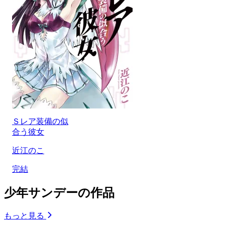
Ｓレア装備の似
合う彼女
近江のこ
完結
少年サンデーの作品
もっと見る