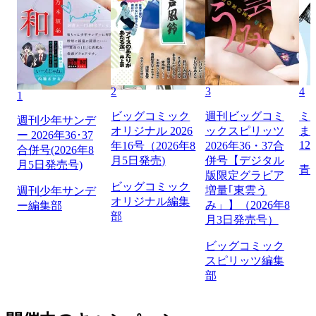
2
3
4
1
ビッグコミック
週刊ビッグコミ
ミ
週刊少年サンデ
オリジナル 2026
ックスピリッツ
ま
ー 2026年36･37
12
年16号（2026年8
2026年36・37合
合併号(2026年8
月5日発売)
併号【デジタル
月5日発売号)
青
版限定グラビア
ビッグコミック
増量｢東雲う
週刊少年サンデ
オリジナル編集
み」】（2026年8
ー編集部
部
月3日発売号）
ビッグコミック
スピリッツ編集
部