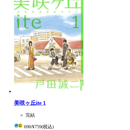
美咲ヶ丘ite 1
完結
690
/
¥759
(税込)