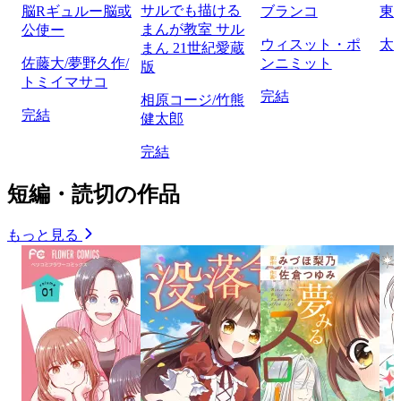
サルでも描ける
脳Rギュルー脳或
ブランコ
東
まんが教室 サル
公使ー
ウィスット・ポ
太
まん 21世紀愛蔵
佐藤大/夢野久作/
ンニミット
版
トミイマサコ
完結
相原コージ/竹熊
完結
健太郎
完結
短編・読切の作品
もっと見る