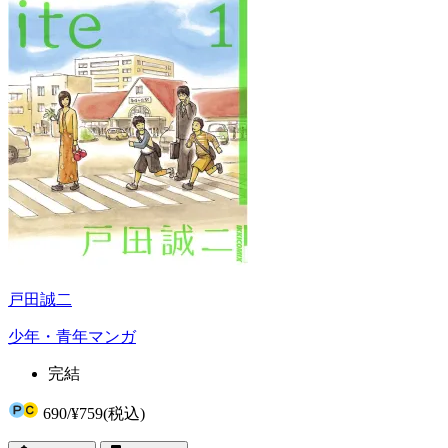
戸田誠二
少年・青年マンガ
完結
690
/
¥759
(税込)