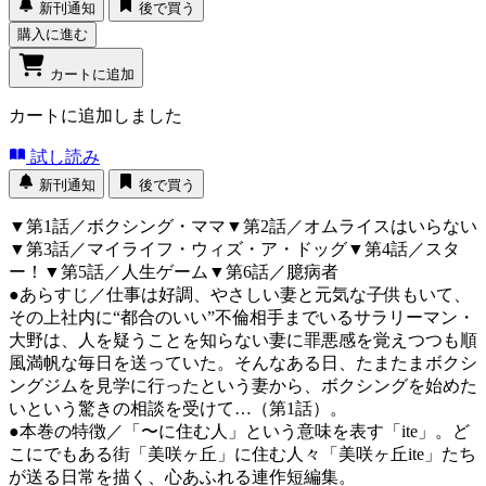
新刊通知
後で買う
購入に進む
カートに追加
カートに追加しました
試し読み
新刊通知
後で買う
▼第1話／ボクシング・ママ▼第2話／オムライスはいらない
▼第3話／マイライフ・ウィズ・ア・ドッグ▼第4話／スタ
ー！▼第5話／人生ゲーム▼第6話／臆病者
●あらすじ／仕事は好調、やさしい妻と元気な子供もいて、
その上社内に“都合のいい”不倫相手までいるサラリーマン・
大野は、人を疑うことを知らない妻に罪悪感を覚えつつも順
風満帆な毎日を送っていた。そんなある日、たまたまボクシ
ングジムを見学に行ったという妻から、ボクシングを始めた
いという驚きの相談を受けて…（第1話）。
●本巻の特徴／「〜に住む人」という意味を表す「ite」。ど
こにでもある街「美咲ヶ丘」に住む人々「美咲ヶ丘ite」たち
が送る日常を描く、心あふれる連作短編集。