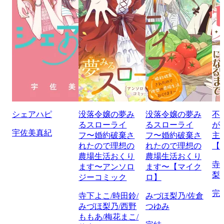
シェアハピ
没落令嬢の夢み
没落令嬢の夢み
不
るスローライ
るスローライ
が
宇佐美真紀
フ〜婚約破棄さ
フ〜婚約破棄さ
主
れたので理想の
れたので理想の
【
農場生活おくり
農場生活おくり
寺
ます〜アンソロ
ます〜【マイク
梨
ジーコミック
ロ】
完
寺下よこ/時田鈴/
みづほ梨乃/佐倉
みづほ梨乃/西野
つゆみ
ももあ/梅花まこ/