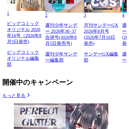
1
2
3
4
ビッグコミック
週刊少年サンデ
月刊サンデーGX
週
オリジナル 2026
ー 2026年36･37
2026年8月号
ー 
年16号（2026年8
合併号(2026年8
(2026年7月16日
(2
月5日発売)
月5日発売号)
発売)
発
ビッグコミック
週刊少年サンデ
サンデーGX編集
週
オリジナル編集
ー編集部
部
ー
部
開催中のキャンペーン
もっと見る