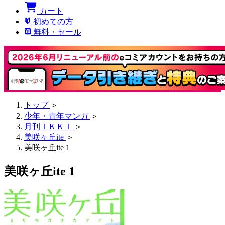
カート
初めての方
無料・セール
トップ
＞
少年・青年マンガ
＞
月刊ＩＫＫＩ
＞
美咲ヶ丘ite
＞
美咲ヶ丘ite 1
美咲ヶ丘ite 1