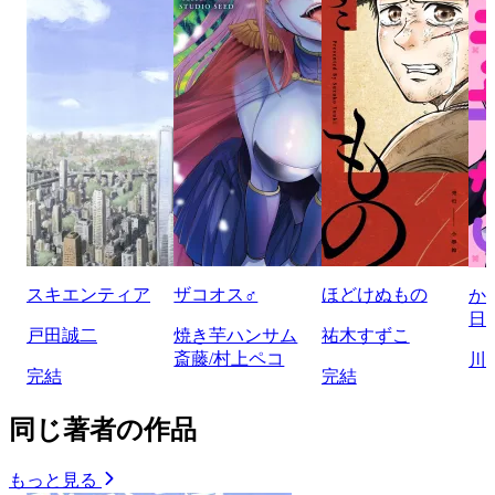
スキエンティア
ザコオス♂
ほどけぬもの
か
日
戸田誠二
焼き芋ハンサム
祐木すずこ
斎藤/村上ペコ
川
完結
完結
同じ著者の作品
もっと見る