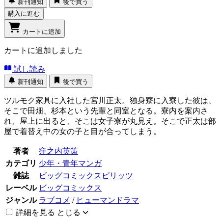
新刊通知
後で買う
購入に進む
カートに追加
カートに追加しました
試し読み
新刊通知
後で買う
ツルモク家具に入社した宮川正太。独身寮に入寮した彼は、
そこで田畑、杉本という先輩と同室となる。寮内を案内さ
れ、屋上に出ると、そこは女子寮が丸見え。そこで正太は部
屋で着替え中の女の子と目が合ってしまう。
著者
窪之内英策
カテゴリ
少年・青年マンガ
雑誌
ビッグコミックスピリッツ
レーベル
ビッグコミックス
ジャンル
ラブコメ
/
ヒューマンドラマ
詳細を見る
とじる