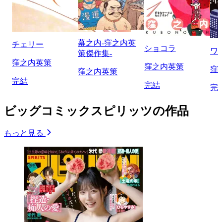
幕之内-窪之内英
チェリー
ショコラ
ワ
策傑作集-
窪之内英策
窪之内英策
窪
窪之内英策
完結
完結
完
ビッグコミックスピリッツの作品
もっと見る