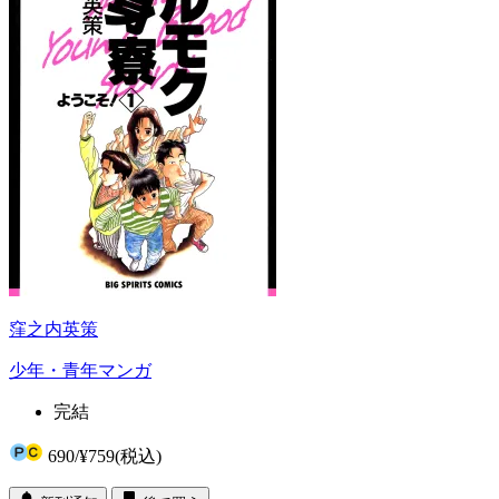
窪之内英策
少年・青年マンガ
完結
690
/
¥759
(税込)