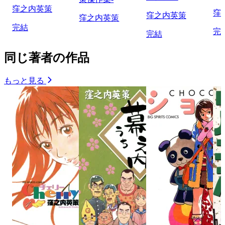
窪之内英策
窪
窪之内英策
窪之内英策
完結
完
完結
同じ著者の作品
もっと見る