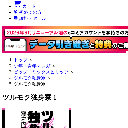
カート
初めての方
無料・セール
トップ
＞
少年・青年マンガ
＞
ビッグコミックスピリッツ
＞
ツルモク独身寮
＞
ツルモク独身寮 1
ツルモク独身寮 1