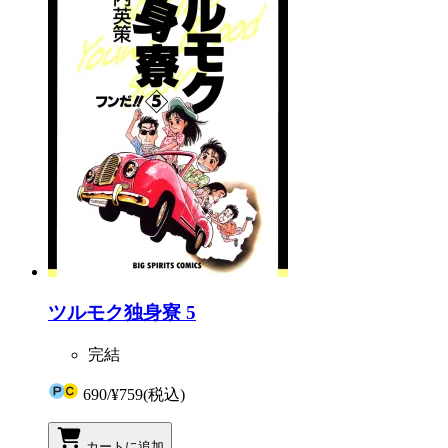
ツルモク独身寮 5
完結
690
/
¥759
(税込)
カートに追加