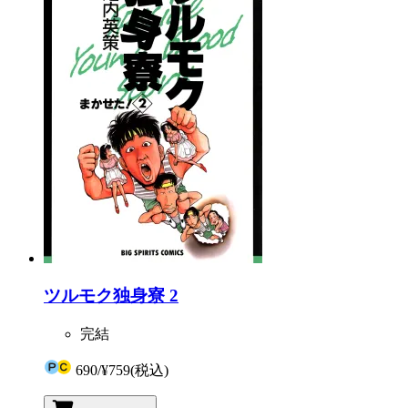
ツルモク独身寮 2
完結
690
/
¥759
(税込)