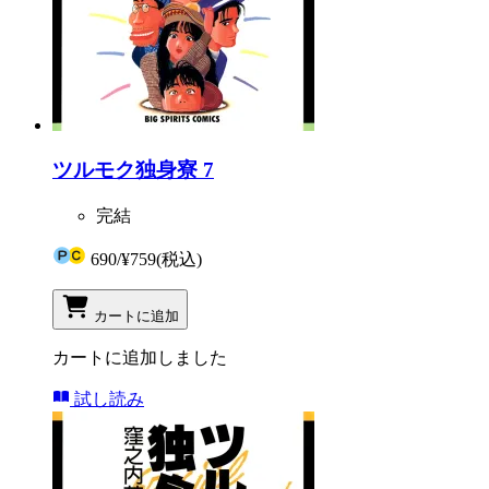
ツルモク独身寮 7
完結
690
/
¥759
(税込)
カートに追加
カートに追加しました
試し読み