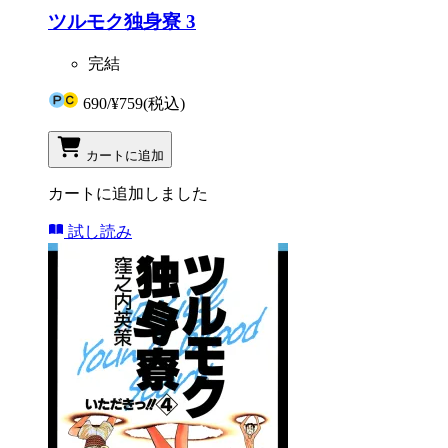
ツルモク独身寮 3
完結
690
/
¥759
(税込)
カートに追加
カートに追加しました
試し読み