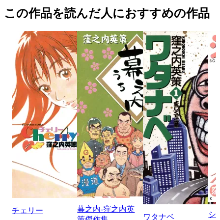
この作品を読んだ人におすすめの作品
幕之内-窪之内英
チェリー
シ
ワタナベ
策傑作集-