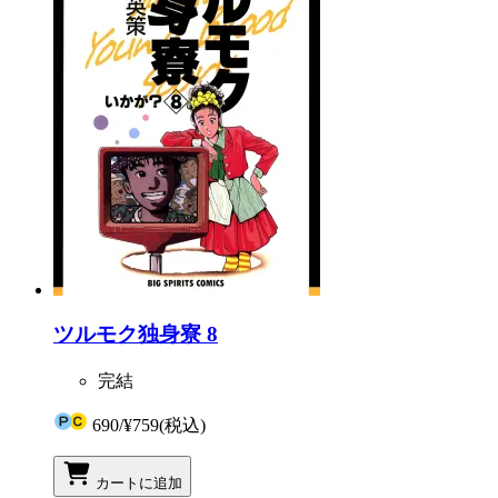
ツルモク独身寮 8
完結
690
/
¥759
(税込)
カートに追加