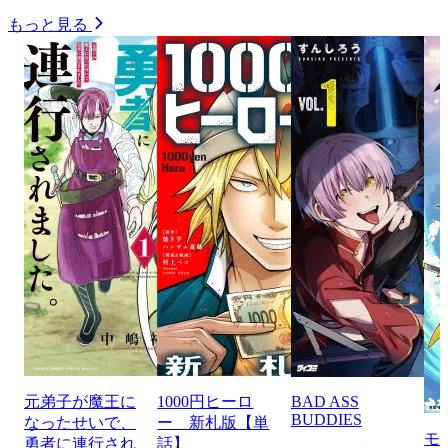
もっと見る
元弟子が魔王に
1000円ヒーロ
BAD ASS
BUDDIES
なったせいで、
ー 新札版【単
モ
勇者に連行され
話】