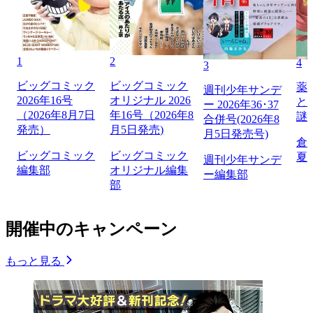
1
2
4
3
ビッグコミック
ビッグコミック
薬
週刊少年サンデ
2026年16号
オリジナル 2026
と
ー 2026年36･37
（2026年8月7日
年16号（2026年8
謎
合併号(2026年8
発売）
月5日発売)
月5日発売号)
倉
ビッグコミック
ビッグコミック
夏
週刊少年サンデ
編集部
オリジナル編集
ー編集部
部
開催中のキャンペーン
もっと見る