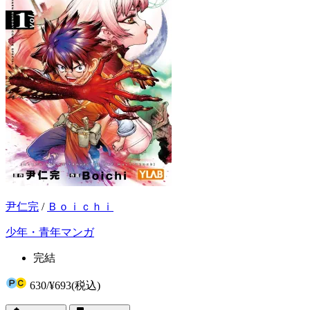
尹仁完
/
Ｂｏｉｃｈｉ
少年・青年マンガ
完結
630
/
¥693
(税込)