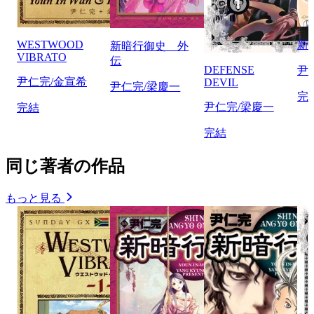
WESTWOOD
新
新暗行御史 外
VIBRATO
伝
DEFENSE
尹
尹仁完/金宣希
DEVIL
尹仁完/梁慶一
完
尹仁完/梁慶一
完結
完結
同じ著者の作品
もっと見る