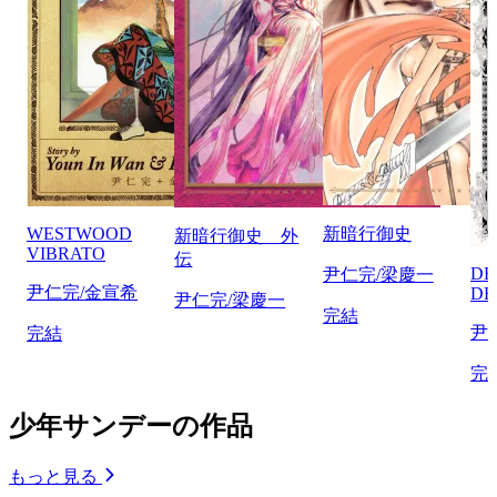
WESTWOOD
新暗行御史
新暗行御史 外
VIBRATO
伝
DE
尹仁完/梁慶一
尹仁完/金宣希
DE
尹仁完/梁慶一
完結
尹
完結
完
少年サンデーの作品
もっと見る