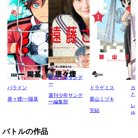
週刊少年サンデ
ー
パラドン
ドラゲミス
カ
と
週刊少年サンデ
唐々煙/一陽基
栗山ミヅキ
ー編集部
レ
完結
ゅ
バトルの作品