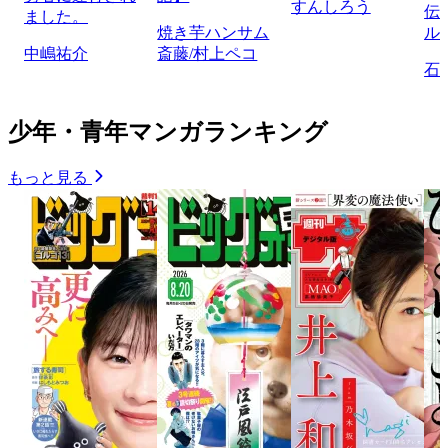
すんしろう
伝
ました。
焼き芋ハンサム
ル
中嶋祐介
斎藤/村上ペコ
石
少年・青年マンガランキング
もっと見る