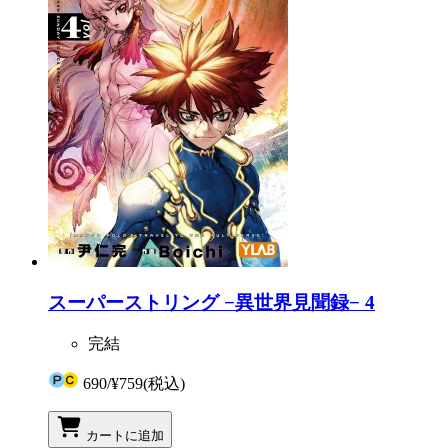
スーパーストリング −異世界見聞録− 4
完結
690
/
¥759
(税込)
カートに追加