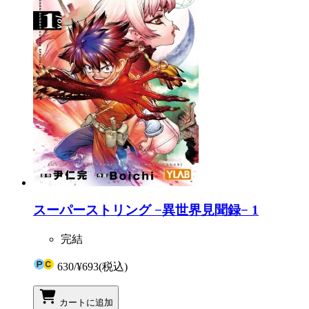
スーパーストリング −異世界見聞録− 1
完結
630
/
¥693
(税込)
カートに追加