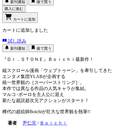
新刊通知
後で買う
購入に進む
カートに追加
カートに追加しました
試し読み
新刊通知
後で買う
『Ｄｒ．ＳＴＯＮＥ』Ｂｏｉｃｈｉ最新作！
縦スクロール漫画「ウェブトゥーン」を牽引してきた
エンタメ集団YLABが企画する
統一世界観の［スーパーストリング］。
本作では異なる作品の人気キャラが集結。
マルコ･ポーロを主人公に迎え
新たな超説超次元アクションがスタート！
稀代の超絵師Boichiが壮大な世界観を熱筆!!
著者
尹仁完
/
Ｂｏｉｃｈｉ