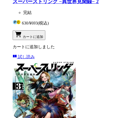
スーパーストリング −異世界見聞録− 2
完結
630
/
¥693
(税込)
カートに追加
カートに追加しました
試し読み