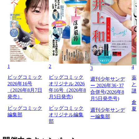
1
2
4
3
ビッグコミック
ビッグコミック
薬
週刊少年サンデ
2026年16号
オリジナル 2026
と
ー 2026年36･37
（2026年8月7日
年16号（2026年8
謎
合併号(2026年8
発売）
月5日発売)
月5日発売号)
倉
ビッグコミック
ビッグコミック
夏
週刊少年サンデ
編集部
オリジナル編集
ー編集部
部