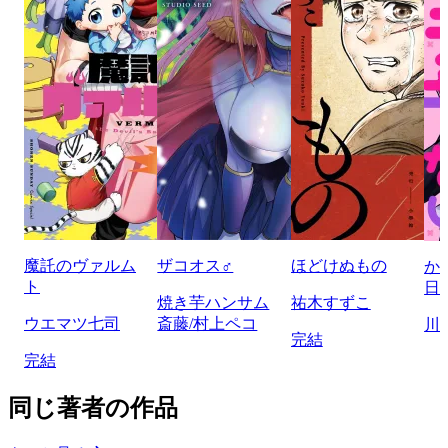
魔託のヴァルム
ザコオス♂
ほどけぬもの
か
ト
日
焼き芋ハンサム
祐木すずこ
ウエマツ七司
斎藤/村上ペコ
川
完結
完結
同じ著者の作品