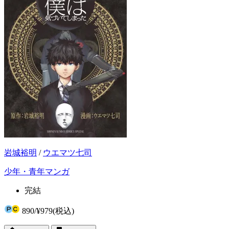
岩城裕明
/
ウエマツ七司
少年・青年マンガ
完結
890
/
¥979
(税込)