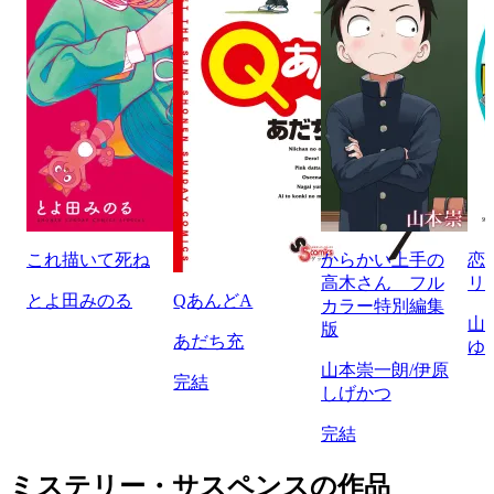
これ描いて死ね
からかい上手の
恋
高木さん フル
リ
とよ田みのる
QあんどA
カラー特別編集
山
版
あだち充
ゆ
山本崇一朗/伊原
完結
しげかつ
完結
ミステリー・サスペンスの作品