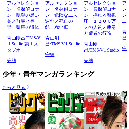
アルセレクショ
アルセレクショ
アルセレクショ
ア
ン 名探偵コナ
ン 名探偵コナ
ン 名探偵コナ
ン
ン 県警の黒い
ン 危険な二人
ン 揺れる警視
ン
闇／群馬と長
連れ／死亡の
庁 １２００万
二
野 県境の遺体
館、赤い壁
人の人質／悪意
青
と聖者の行進
青山剛昌/TMS/V
青山剛
昌/
１Studio/第１ス
昌/TMS/V1 Studio
青山剛
完
タジオ
昌/TMS/V1 Studio
完結
完結
完結
少年・青年マンガランキング
もっと見る