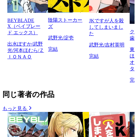
陰陽ストーカー
BEYBLADE
JKですが人を殺
X（ベイブレー
ズ
してしまいまし
ク
ド エックス）
た
武野光/淀壱
歯
出水ぽすか/武野
武野光/吉村英明
完結
東
光/河本ほむら/Ｚ
ほ
完結
ＩＯＮＡＯ
オ
タ
完
同じ著者の作品
もっと見る