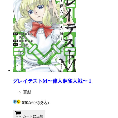
グレイテストM〜偉人麻雀大戦〜 1
完結
630
/
¥693
(税込)
カートに追加