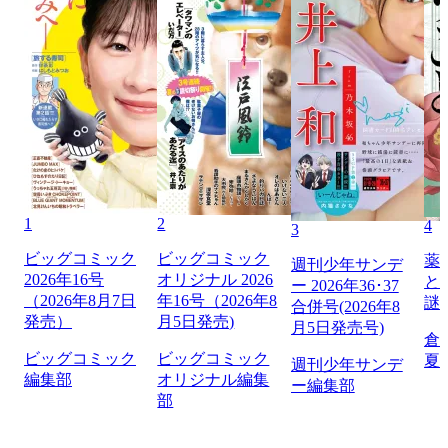
1
2
4
3
ビッグコミック
ビッグコミック
薬
週刊少年サンデ
2026年16号
オリジナル 2026
と
ー 2026年36･37
（2026年8月7日
年16号（2026年8
謎
合併号(2026年8
発売）
月5日発売)
月5日発売号)
倉
ビッグコミック
ビッグコミック
夏
週刊少年サンデ
編集部
オリジナル編集
ー編集部
部