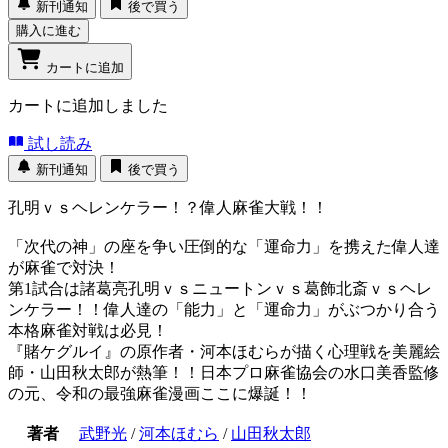
新刊通知
後で買う
購入に進む
カートに追加
カートに追加しました
試し読み
新刊通知
後で買う
孔明ｖｓヘレンケラー！？偉人麻雀大戦！！
「次代の神」の座を争い圧倒的な「運命力」を携えた偉人達
が麻雀で対決！
第1試合は諸葛亮孔明ｖｓニュートンｖｓ葛飾北斎ｖｓヘレ
ンケラー！！偉人達の「能力」と「運命力」がぶつかり合う
本格麻雀対戦は必見！
『賭ケグルイ』の原作者・河本ほむらが描く心理戦を美麗絵
師・山田秋太郎が熱筆！！日本プロ麻雀協会の水口美香監修
の元、令和の最強麻雀漫画ここに爆誕！！
著者
武野光
/
河本ほむら
/
山田秋太郎