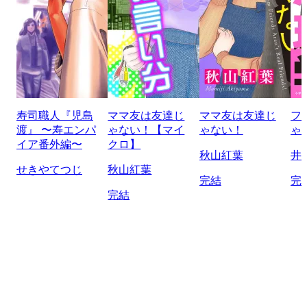
寿司職人『児島
ママ友は友達じ
ママ友は友達じ
フ
渡』 〜寿エンパ
ゃない！【マイ
ゃない！
ゃ
イア番外編〜
クロ】
秋山紅葉
井
せきやてつじ
秋山紅葉
完結
完
完結