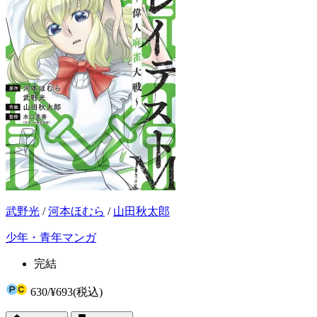
武野光
/
河本ほむら
/
山田秋太郎
少年・青年マンガ
完結
630
/
¥693
(税込)