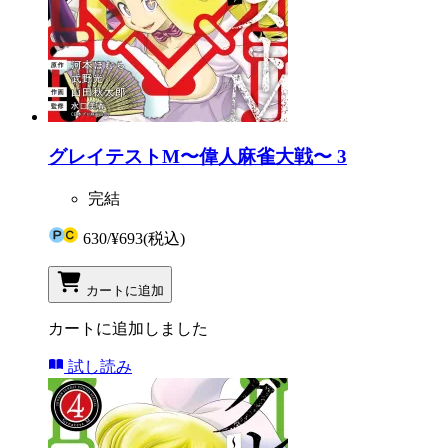
グレイテストM〜偉人麻雀大戦〜 3
完結
630
/
¥693
(税込)
カートに追加
カートに追加しました
試し読み