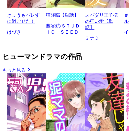
きょうもバレず
猫降臨【単話】
スパダリ王子様
＃
に過ごせた！
の狂い愛【単
ル
灘谷航/ＳＴＵＤ
話】
はづき
ＩＯ ＳＥＥＤ
イ
ミナミ
ヒューマンドラマの作品
もっと見る