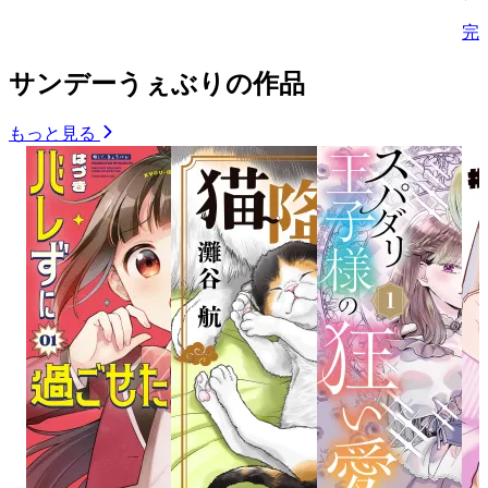
完
サンデーうぇぶりの作品
もっと見る