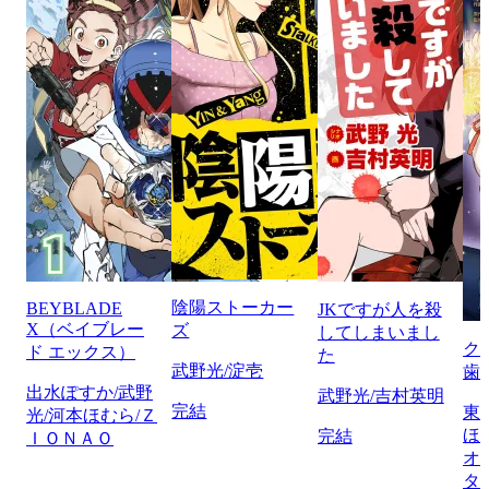
陰陽ストーカー
BEYBLADE
JKですが人を殺
X（ベイブレー
ズ
してしまいまし
ク
ド エックス）
た
武野光/淀壱
歯
出水ぽすか/武野
武野光/吉村英明
完結
東
光/河本ほむら/Ｚ
ほ
完結
ＩＯＮＡＯ
オ
タ