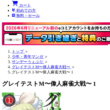
カート
初めての方
無料・セール
トップ
＞
少年・青年マンガ
＞
サンデーうぇぶり
＞
グレイテストM〜偉人麻雀大戦〜
＞
グレイテストM〜偉人麻雀大戦〜 1
グレイテストM〜偉人麻雀大戦〜 1