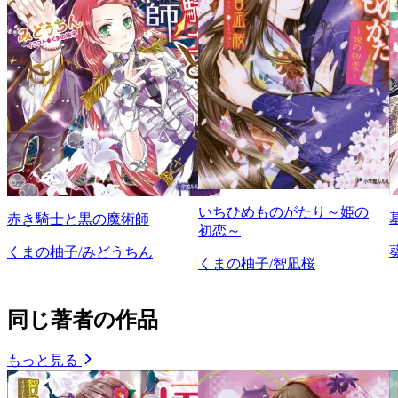
いちひめものがたり～姫の
赤き騎士と黒の魔術師
初恋～
くまの柚子/みどうちん
くまの柚子/智凪桜
同じ著者の作品
もっと見る