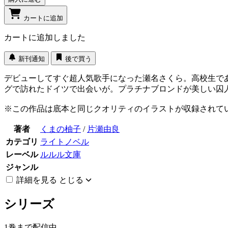
カートに追加
カートに追加しました
新刊通知
後で買う
デビューしてすぐ超人気歌手になった瀬名さくら。高校生で
グで訪れたドイツで出会いが。プラチナブロンドが美しい囚人
※この作品は底本と同じクオリティのイラストが収録されて
著者
くまの柚子
/
片瀬由良
カテゴリ
ライトノベル
レーベル
ルルル文庫
ジャンル
詳細を見る
とじる
シリーズ
1巻まで配信中