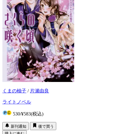
くまの柚子
/
片瀬由良
ライトノベル
530
/
¥583
(税込)
新刊通知
後で買う
購入に進む