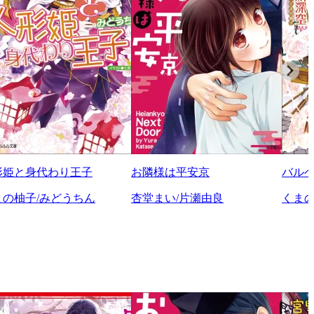
形姫と身代わり王子
お隣様は平安京
バル
まの柚子/みどうちん
杏堂まい/片瀬由良
くまの