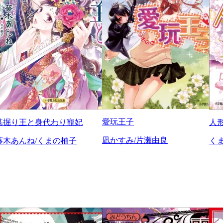
愛玩王子
墓掘り王と身代わり寵妃
人
凪かすみ/片瀬由良
葵木あんね/くまの柚子
く