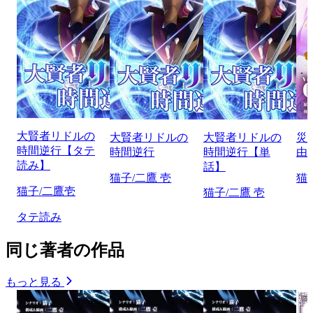
大賢者リドルの
大賢者リドルの
大賢者リドルの
災
時間逆行【タテ
時間逆行
時間逆行【単
由
読み】
話】
猫子/二鷹 壱
猫
猫子/二鷹壱
猫子/二鷹 壱
タテ読み
同じ著者の作品
もっと見る