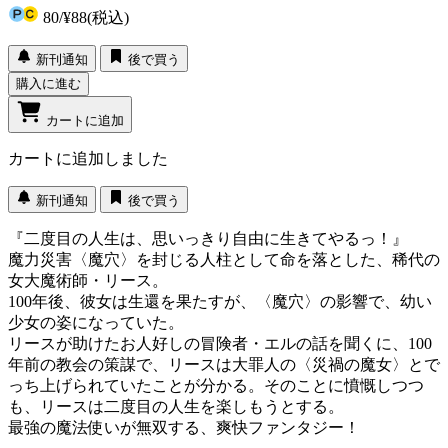
80
/
¥88
(税込)
新刊通知
後で買う
購入に進む
カートに追加
カートに追加しました
新刊通知
後で買う
『二度目の人生は、思いっきり自由に生きてやるっ！』
魔力災害〈魔穴〉を封じる人柱として命を落とした、稀代の
女大魔術師・リース。
100年後、彼女は生還を果たすが、〈魔穴〉の影響で、幼い
少女の姿になっていた。
リースが助けたお人好しの冒険者・エルの話を聞くに、100
年前の教会の策謀で、リースは大罪人の〈災禍の魔女〉とで
っち上げられていたことが分かる。そのことに憤慨しつつ
も、リースは二度目の人生を楽しもうとする。
最強の魔法使いが無双する、爽快ファンタジー！