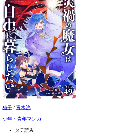
猫子
/
青木洸
少年・青年マンガ
タテ読み