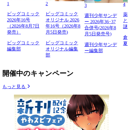
1
2
4
3
ビッグコミック
ビッグコミック
薬
週刊少年サンデ
2026年16号
オリジナル 2026
と
ー 2026年36･37
（2026年8月7日
年16号（2026年8
謎
合併号(2026年8
発売）
月5日発売)
月5日発売号)
倉
ビッグコミック
ビッグコミック
夏
週刊少年サンデ
編集部
オリジナル編集
ー編集部
部
開催中のキャンペーン
もっと見る