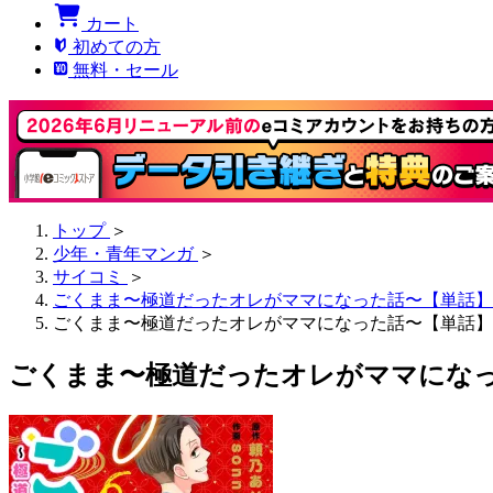
カート
初めての方
無料・セール
トップ
＞
少年・青年マンガ
＞
サイコミ
＞
ごくまま〜極道だったオレがママになった話〜【単話】
ごくまま〜極道だったオレがママになった話〜【単話】 
ごくまま〜極道だったオレがママになった