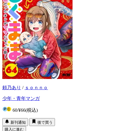
頼乃あり
/
ｓｏｎｎｏ
少年・青年マンガ
60
/
¥66
(税込)
新刊通知
後で買う
購入に進む