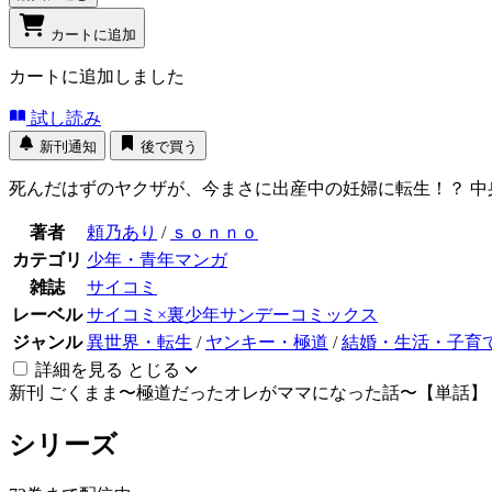
カートに追加
カートに追加しました
試し読み
新刊通知
後で買う
死んだはずのヤクザが、今まさに出産中の妊婦に転生！？ 中
著者
頼乃あり
/
ｓｏｎｎｏ
カテゴリ
少年・青年マンガ
雑誌
サイコミ
レーベル
サイコミ×裏少年サンデーコミックス
ジャンル
異世界・転生
/
ヤンキー・極道
/
結婚・生活・子育
詳細を見る
とじる
新刊
ごくまま〜極道だったオレがママになった話〜【単話】 7
シリーズ