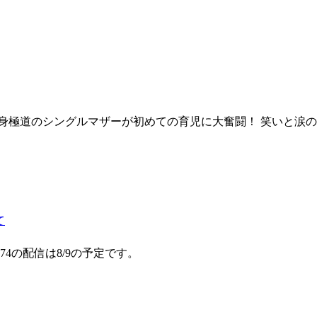
身極道のシングルマザーが初めての育児に大奮闘！ 笑いと涙
て
4の配信は8/9の予定です。