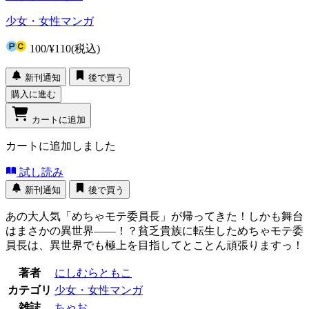
少女・女性マンガ
100
/
¥110
(税込)
新刊通知
後で買う
購入に進む
カートに追加
カートに追加しました
試し読み
新刊通知
後で買う
あの大人気「めちゃモテ委員長」が帰ってきた！しかも舞台
はまさかの異世界――！？貧乏貴族に転生しためちゃモテ委
員長は、異世界でも極上を目指してとことん頑張りますっ！
著者
にしむらともこ
カテゴリ
少女・女性マンガ
雑誌
ちゃお