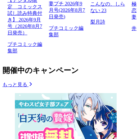
【デジタル限
妻プチ 2026年9
こんなの、しら
極
定 コミックス
月号(2026年8月7
ない 23
恋
試し読み特典付
日発売)
妻
き】 2026年9月
梨月詩
号（2026年8月7
プチコミック編
井
日発売）
集部
プチコミック編
集部
開催中のキャンペーン
もっと見る