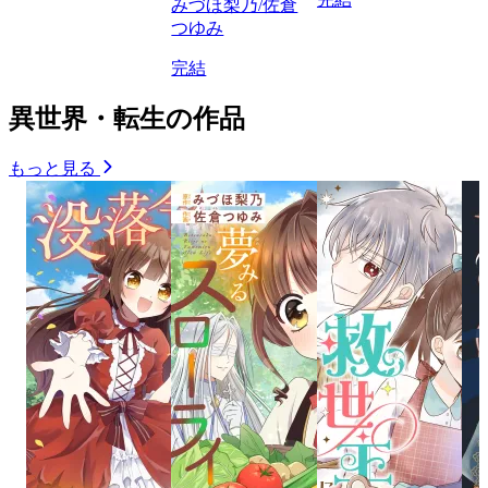
みづほ梨乃/佐倉
つゆみ
完結
異世界・転生の作品
もっと見る