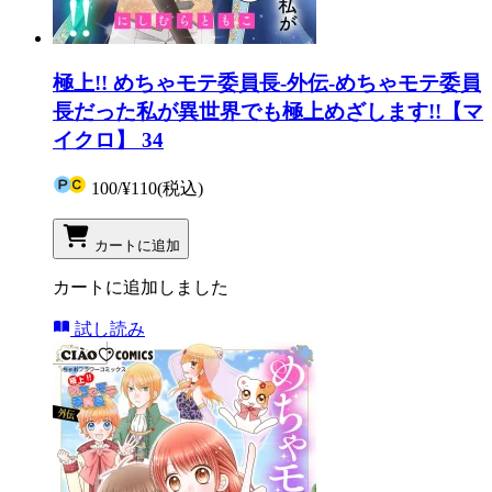
極上!! めちゃモテ委員長-外伝-めちゃモテ委員
長だった私が異世界でも極上めざします!!【マ
イクロ】 34
100
/
¥110
(税込)
カートに追加
カートに追加しました
試し読み