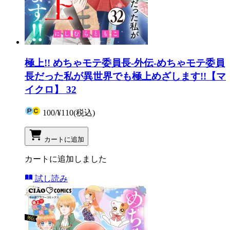
極上!! めちゃモテ委員長-外伝-めちゃモテ委員
長だった私が異世界でも極上めざします!!【マ
イクロ】 32
100
/
¥110
(税込)
カートに追加
カートに追加しました
試し読み