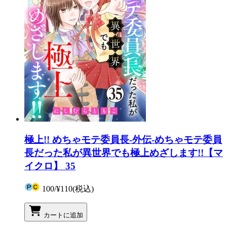
極上!! めちゃモテ委員長-外伝-めちゃモテ委員
長だった私が異世界でも極上めざします!!【マ
イクロ】 35
100
/
¥110
(税込)
カートに追加