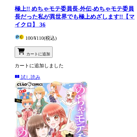
極上!! めちゃモテ委員長-外伝-めちゃモテ委員
長だった私が異世界でも極上めざします!!【マ
イクロ】 36
100
/
¥110
(税込)
カートに追加
カートに追加しました
試し読み