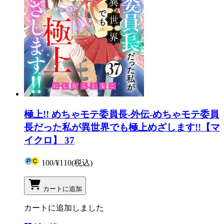
極上!! めちゃモテ委員長-外伝-めちゃモテ委員
長だった私が異世界でも極上めざします!!【マ
イクロ】 37
100
/
¥110
(税込)
カートに追加
カートに追加しました