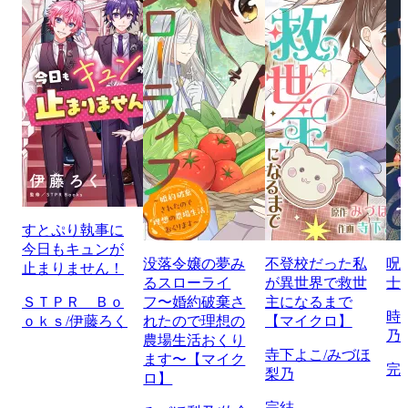
すとぷり執事に
今日もキュンが
没落令嬢の夢み
不登校だった私
呪
止まりません！
るスローライ
が異世界で救世
士
ＳＴＰＲ Ｂｏ
フ〜婚約破棄さ
主になるまで
時
ｏｋｓ/伊藤ろく
れたので理想の
【マイクロ】
乃
農場生活おくり
寺下よこ/みづほ
ます〜【マイク
完
梨乃
ロ】
完結