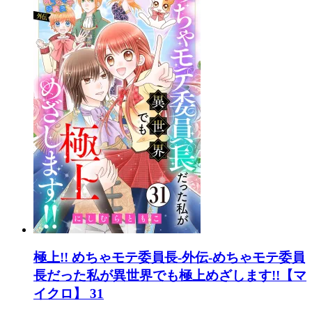
極上!! めちゃモテ委員長-外伝-めちゃモテ委員
長だった私が異世界でも極上めざします!!【マ
イクロ】 31