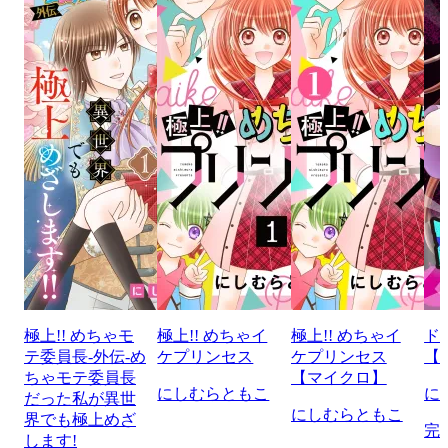
極上!! めちゃモ
極上!! めちゃイ
極上!! めちゃイ
ド
テ委員長-外伝-め
ケプリンセス
ケプリンセス
【
ちゃモテ委員長
【マイクロ】
にしむらともこ
に
だった私が異世
にしむらともこ
界でも極上めざ
完
します!