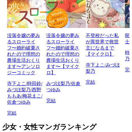
没落令嬢の夢み
没落令嬢の夢み
不登校だった私
呪
るスローライ
るスローライ
が異世界で救世
士
フ〜婚約破棄さ
フ〜婚約破棄さ
主になるまで
時
れたので理想の
れたので理想の
【マイクロ】
乃
農場生活おくり
農場生活おくり
寺下よこ/みづほ
ます〜アンソロ
ます〜【マイク
完
梨乃
ジーコミック
ロ】
完結
寺下よこ/時田鈴/
みづほ梨乃/佐倉
みづほ梨乃/西野
つゆみ
ももあ/梅花まこ/
完結
佐倉つゆみ
完結
少女・女性マンガランキング