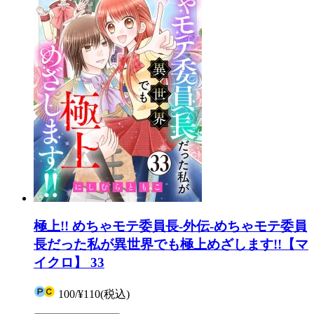
極上!! めちゃモテ委員長-外伝-めちゃモテ委員
長だった私が異世界でも極上めざします!!【マ
イクロ】 33
100
/
¥110
(税込)