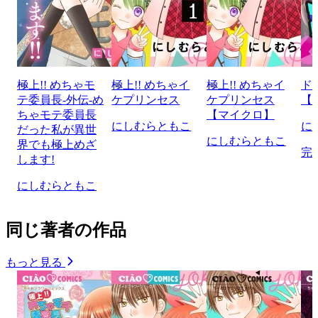
極上!! めちゃモ
極上!! めちゃイ
極上!! めちゃイ
ド
テ委員長-外伝-め
ケプリンセス
ケプリンセス
【
ちゃモテ委員長
【マイクロ】
にしむらともこ
に
だった私が異世
にしむらともこ
界でも極上めざ
完
します!
にしむらともこ
同じ著者の作品
もっと見る