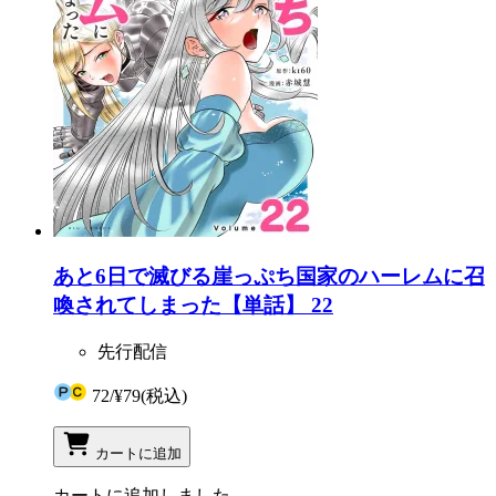
あと6日で滅びる崖っぷち国家のハーレムに召
喚されてしまった【単話】 22
先行配信
72
/
¥79
(税込)
カートに追加
カートに追加しました