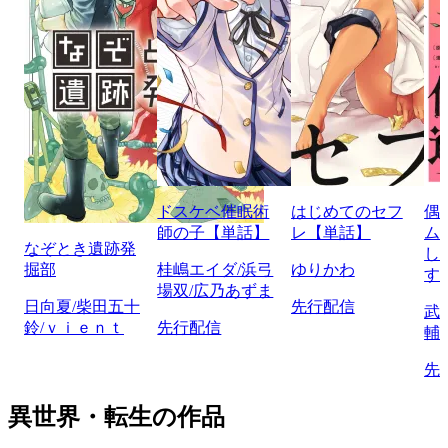
ドスケベ催眠術
はじめてのセフ
偶
師の子【単話】
レ【単話】
ム
なぞとき遺跡発
し
掘部
桂嶋エイダ/浜弓
ゆりかわ
す
場双/広乃あずま
日向夏/柴田五十
先行配信
武
鈴/ｖｉｅｎｔ
先行配信
輔
先
異世界・転生の作品