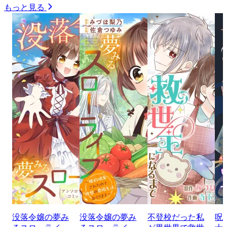
もっと見る
没落令嬢の夢み
没落令嬢の夢み
不登校だった私
呪