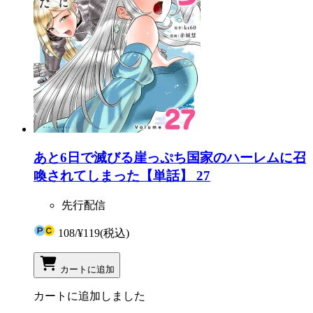
あと6日で滅びる崖っぷち国家のハーレムに召
喚されてしまった【単話】 27
先行配信
108
/
¥119
(税込)
カートに追加
カートに追加しました