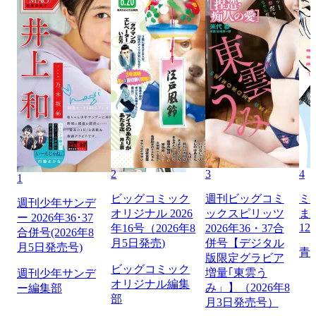
2
3
4
1
ビッグコミック
週刊ビッグコミ
ミ
週刊少年サンデ
オリジナル 2026
ックスピリッツ
ま
ー 2026年36･37
12
年16号（2026年8
2026年36・37合
合併号(2026年8
月5日発売)
併号【デジタル
月5日発売号)
青
版限定グラビア
ビッグコミック
増量｢東雲う
週刊少年サンデ
オリジナル編集
み」】（2026年8
ー編集部
部
月3日発売号）