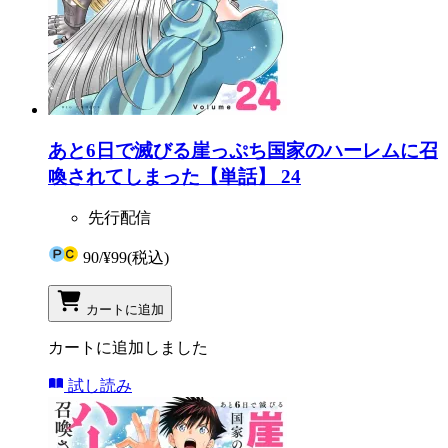
あと6日で滅びる崖っぷち国家のハーレムに召
喚されてしまった【単話】 24
先行配信
90
/
¥99
(税込)
カートに追加
カートに追加しました
試し読み