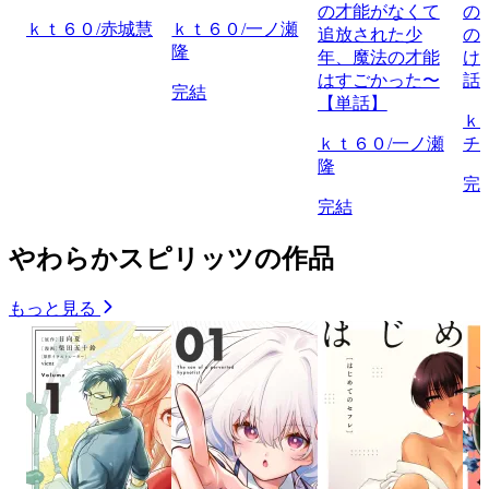
の才能がなくて
の
ｋｔ６０/赤城慧
ｋｔ６０/一ノ瀬
追放された少
の
隆
年、魔法の才能
け
はすごかった〜
話
完結
【単話】
ｋ
ｋｔ６０/一ノ瀬
チ
隆
完
完結
やわらかスピリッツの作品
もっと見る