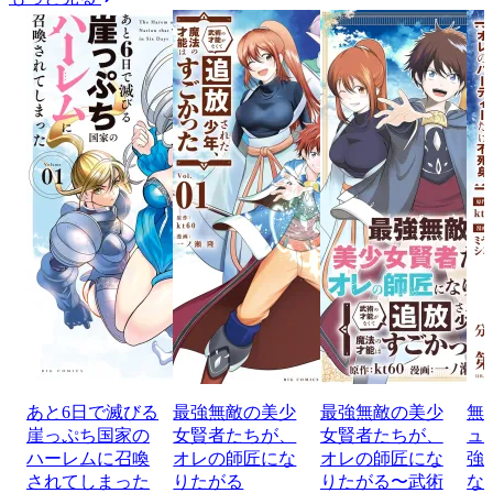
あと6日で滅びる
最強無敵の美少
最強無敵の美少
無
崖っぷち国家の
女賢者たちが、
女賢者たちが、
ュ
ハーレムに召喚
オレの師匠にな
オレの師匠にな
強
されてしまった
りたがる
りたがる〜武術
な