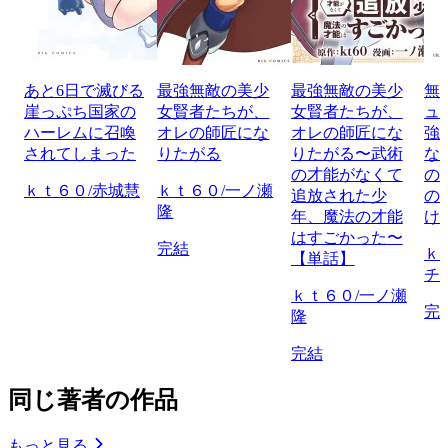
あと6日で滅びる
最強無敵の美少
最強無敵の美少
無
崖っぷち国家の
女賢者たちが、
女賢者たちが、
ュ
ハーレムに召喚
オレの師匠にな
オレの師匠にな
強
されてしまった
りたがる
りたがる〜武術
な
の才能がなくて
の
ｋｔ６０/赤城慧
ｋｔ６０/一ノ瀬
追放された少
の
隆
年、魔法の才能
け
はすごかった〜
完結
ｋ
【単話】
チ
ｋｔ６０/一ノ瀬
完
隆
完結
同じ著者の作品
もっと見る