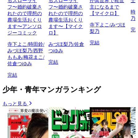
るスローライ
るスローライ
が異世界で救世
士
フ〜婚約破棄さ
フ〜婚約破棄さ
主になるまで
時
れたので理想の
れたので理想の
【マイクロ】
乃
農場生活おくり
農場生活おくり
寺下よこ/みづほ
ます〜アンソロ
ます〜【マイク
完
梨乃
ジーコミック
ロ】
完結
寺下よこ/時田鈴/
みづほ梨乃/佐倉
みづほ梨乃/西野
つゆみ
ももあ/梅花まこ/
完結
佐倉つゆみ
完結
少年・青年マンガランキング
もっと見る