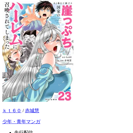
ｋｔ６０
/
赤城慧
少年・青年マンガ
先行配信