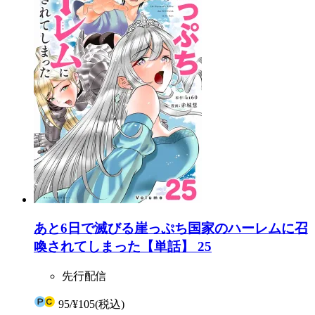
あと6日で滅びる崖っぷち国家のハーレムに召
喚されてしまった【単話】 25
先行配信
95
/
¥105
(税込)