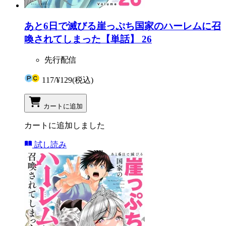
あと6日で滅びる崖っぷち国家のハーレムに召
喚されてしまった【単話】 26
先行配信
117
/
¥129
(税込)
カートに追加
カートに追加しました
試し読み