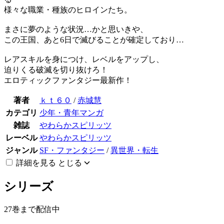
様々な職業・種族のヒロインたち。
まさに夢のような状況…かと思いきや、
この王国、あと6日で滅びることが確定しており…
レアスキルを身につけ、レベルをアップし、
迫りくる破滅を切り抜けろ！
エロティックファンタジー最新作！
著者
ｋｔ６０
/
赤城慧
カテゴリ
少年・青年マンガ
雑誌
やわらかスピリッツ
レーベル
やわらかスピリッツ
ジャンル
SF・ファンタジー
/
異世界・転生
詳細を見る
とじる
シリーズ
27巻まで配信中