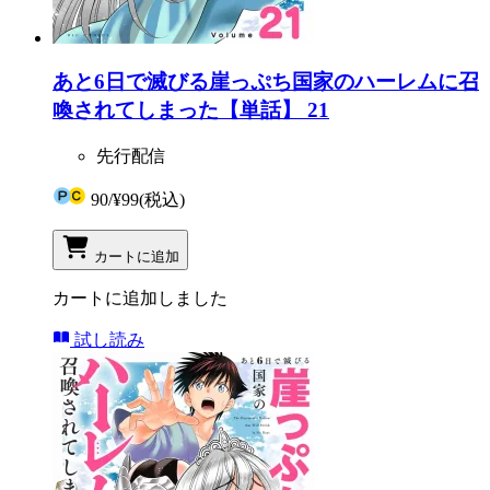
あと6日で滅びる崖っぷち国家のハーレムに召
喚されてしまった【単話】 21
先行配信
90
/
¥99
(税込)
カートに追加
カートに追加しました
試し読み