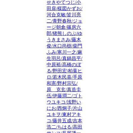
せきやてつじ/小
田扉/楳図かずお/
河合克敏/皆川亮
二/青野春秋/ジョ
ージ朝倉/篠房六
郎/猪熊しのぶ/ゆ
うきまさみ/藤木
俊/水口尚樹/柴門
ふみ/寒川一之/麻
生羽呂/真鍋昌平/
中原裕/高橋のぼ
る/野田宏/柏葉ヒ
ロ/若木民喜/手原
和憲/野村宗弘/
原 克玄/真造圭
伍/伊藤潤二/ゴト
ウユキコ/浅野い
にお/西炯子/片山
ユキヲ/東村アキ
コ/藤井五成/吉本
浩二/ちはる/高田