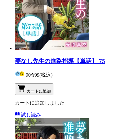
夢なし先生の進路指導【単話】 75
90
/
¥99
(税込)
カートに追加
カートに追加しました
試し読み