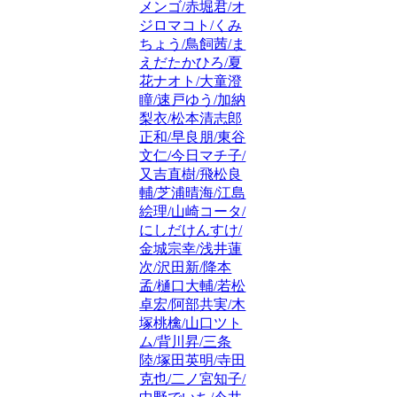
メンゴ/赤堀君/オ
ジロマコト/くみ
ちょう/鳥飼茜/ま
えだたかひろ/夏
花ナオト/大童澄
瞳/速戸ゆう/加納
梨衣/松本清志郎
正和/早良朋/東谷
文仁/今日マチ子/
又吉直樹/飛松良
輔/芝浦晴海/江島
絵理/山崎コータ/
にしだけんすけ/
金城宗幸/浅井蓮
次/沢田新/降本
孟/樋口大輔/若松
卓宏/阿部共実/木
塚桃檎/山口ツト
ム/背川昇/三条
陸/塚田英明/寺田
克也/二ノ宮知子/