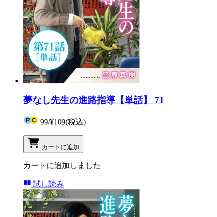
夢なし先生の進路指導【単話】 71
99
/
¥109
(税込)
カートに追加
カートに追加しました
試し読み