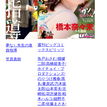
週刊ビッグコミ
夢なし先生の進
ックスピリッツ
路指導
魚戸おさむ/畑健
笠原真樹
二郎/高橋留美子/
ホイチョイ・プ
ロダクションズ/
のりつけ雅春/黒
丸/夏原武/乃木坂
太郎/山本英夫/北
崎拓/花沢健吾/柏
木ハルコ/細野不
二彦/佐藤まさき/