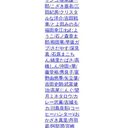
サンコ/長尾謙一
郎/こざき亜衣/三
田紀房/クリスタ
ルな洋介/吉田戦
車/とよ田みのる/
福田幸江/ねむよ
うこ/石ノ森章太
郎/和田竜/早坂ガ
ブ/さだやす/深見
真 /石原まこち
ん/緒里たばさ/高
橋しん/沖田×華/
藤堂裕/秀良子/富
野由悠季/矢立肇/
吉田史朗/武富健
治/高尾じんぐ/望
月ミネタロウ/カ
レー沢薫/吉城モ
カ/川島良彰(コー
ヒーハンター)/お
かざき真里/丹羽
庭/阿部潤/宮崎