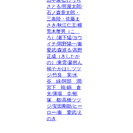
田中康弘/ひうら
さとる/照屋太郎/
石ノ森章太郎・
三条陸・佐藤ま
さき/秋江仁王/横
荒木蟹男（こゝ
ろ）/瀬下猛/ヨウ
イチ/岡野陽一/秦
愛武/森巡る/高野
正成（きしたか
の）/東雲/蓼然ん
候/たかはしツツ
ジ/竹良 実/水
谷 緑/阿部 潤/
宮下 暁/鍋 倉
夫/薄場 圭/蛭
塚 都/高橋ツツ
ジ/安田剛助/ヒー
ロー/秦 愛武/え
のき