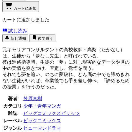
カートに追加
カートに追加しました
試し読み
新刊通知
後で買う
元キャリアコンサルタントの高校教師・高梨（たかなし）
は、生徒から「夢なし先生」と呼ばれている。
彼は進路指導時、生徒の「夢」に対し現実的なデータや世の
中の実情を突きつけ、否定し、覚悟を問う。
それでも夢を追い、のちに夢破れ、どん底の中でも諦めきれ
ない生徒がいれば、卒業後でも手を差し伸べ、「諦めるため
の授業」を行うのだった。
著者
笠原真樹
カテゴリ
少年・青年マンガ
雑誌
ビッグコミックスピリッツ
レーベル
ビッグコミックス
ジャンル
ヒューマンドラマ