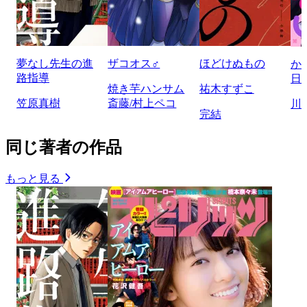
夢なし先生の進
ザコオス♂
ほどけぬもの
か
路指導
日
焼き芋ハンサム
祐木すずこ
笠原真樹
斎藤/村上ペコ
川
完結
同じ著者の作品
もっと見る