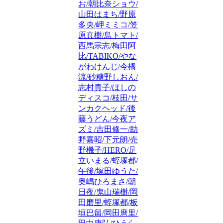
お/朝比奈ショウ/
山田はまち/野原
多央/岬ミミコ/笠
原真樹/鳥トマト/
西馬宗志/梅田阿
比/TABIKO/やな
がわけんじ/今橋
涼/砂糖野しおん/
志村貴子/ほしの
ディスコ/枝田/サ
ンカクヘッド/後
藤うどん/今夜ア
ズミ/吉田修一/助
野嘉昭/下元朗/売
野機子/HERO/足
立いまる/蛭塚都/
午後/塚田ゆうた/
奥嶋ひろまさ/朝
日夜/鬼山瑞樹/岡
田磨里/蛭塚都/板
垣巴留/岡田麿里/