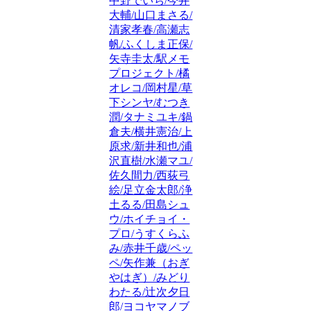
中野でいち/今井
大輔/山口まさる/
清家孝春/高瀬志
帆/ふくしま正保/
矢寺圭太/駅メモ
プロジェクト/橘
オレコ/岡村星/草
下シンヤ/むつき
潤/タナミユキ/鍋
倉夫/横井憲治/上
原求/新井和也/浦
沢直樹/水瀬マユ/
佐久間力/西荻弓
絵/足立金太郎/浄
土るる/田島シュ
ウ/ホイチョイ・
プロ/うすくらふ
み/赤井千歳/ペッ
ペ/矢作兼（おぎ
やはぎ）/みどり
わたる/辻次夕日
郎/ヨコヤマノブ