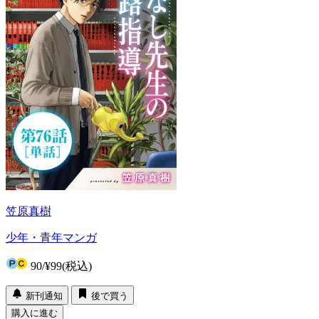
笠原真樹
少年・青年マンガ
90
/
¥99
(税込)
新刊通知
後で買う
購入に進む