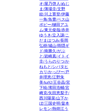
オ/屋乃啓人/ぬじ
ま/薄場圭/文野
紋/川上寛登/伊藤
一角/魚豊/ペス山
ポピー/樋田アユ
ム/東元俊哉/赤井
ゆうき/立入譲/こ
だまはつみ/長岡
弘樹/城山/雨隠ギ
ド/南勝久/がぶ
と/岩崎真/イトイ
圭/うらのりつ/か
ねもと/シバタヒ
カリ/かっぴー/戸
井理恵/江野朱
美/ka92/王谷晶/宮
下暁/濱田浩輔/宮
﨑克/矢田恵梨子/
西川陽菜/山下か
ぼ/三国史明/畠本
レモン/熱焼江う