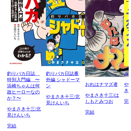
釣りバカ日誌
釣りバカ日誌番
み
特別入門編 〜
外編 シャドーマ
おれはナマズ者
や
浜崎ちゃんは何
ン
き
故ヒーローなの
やまさき十三/は
やまさき十三/北
か？〜
しもとみつお
完
見けんいち
やまさき十三/北
完結
見けんいち
完結