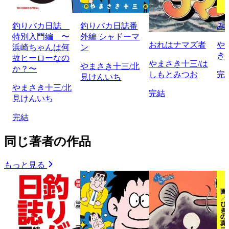
釣りバカ日誌
釣りバカ日誌番
み
特別入門編 〜
外編 シャドーマ
おれはナマズ者
や
浜崎ちゃんは何
ン
き
故ヒーローなの
やまさき十三/は
やまさき十三/北
か？〜
しもとみつお
完
見けんいち
やまさき十三/北
完結
見けんいち
完結
同じ著者の作品
もっと見る