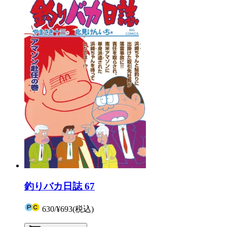
釣りバカ日誌 67
630
/
¥693
(税込)