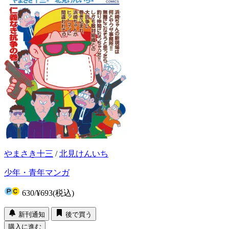
やまさき十三
/
北見けんいち
少年・青年マンガ
630
/
¥693
(税込)
新刊通知
後で買う
購入に進む