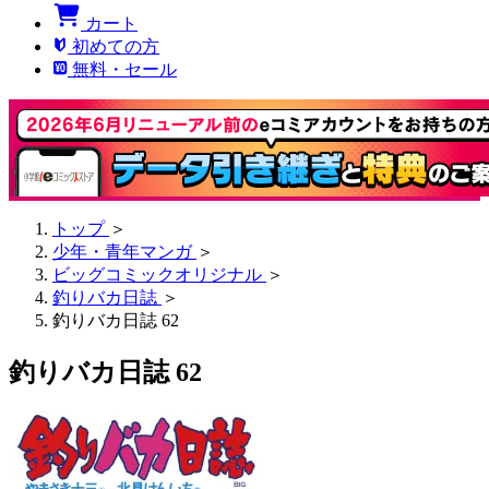
カート
初めての方
無料・セール
トップ
＞
少年・青年マンガ
＞
ビッグコミックオリジナル
＞
釣りバカ日誌
＞
釣りバカ日誌 62
釣りバカ日誌 62