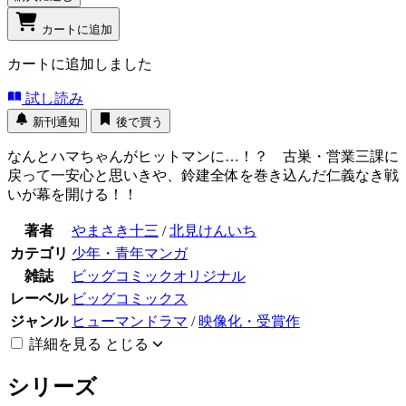
カートに追加
カートに追加しました
試し読み
新刊通知
後で買う
なんとハマちゃんがヒットマンに…！？ 古巣・営業三課に
戻って一安心と思いきや、鈴建全体を巻き込んだ仁義なき戦
いが幕を開ける！！
著者
やまさき十三
/
北見けんいち
カテゴリ
少年・青年マンガ
雑誌
ビッグコミックオリジナル
レーベル
ビッグコミックス
ジャンル
ヒューマンドラマ
/
映像化・受賞作
詳細を見る
とじる
シリーズ