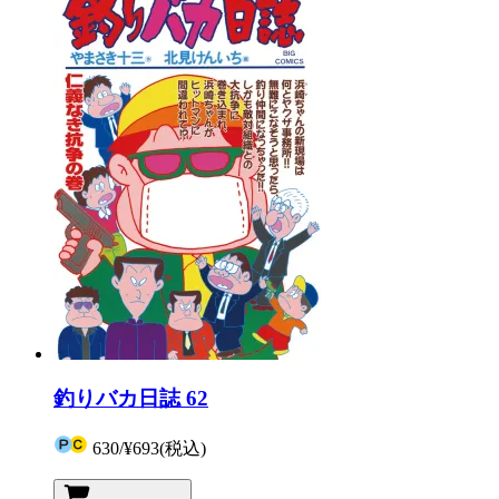
釣りバカ日誌 62
630
/
¥693
(税込)