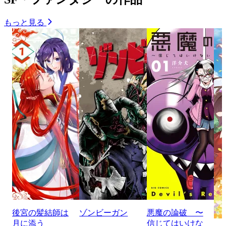
もっと見る
後宮の髪結師は
ゾンビーガン
悪魔の論破 〜
月に添う
信じてはいけな