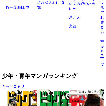
猿渡源太/山川直
没
いあの娘のため
柊一葉/綱田早
輝
る
に〜
フ
洋介犬
れ
農
完結
ま
ジ
寺
み
も
佐
完
少年・青年マンガランキング
もっと見る