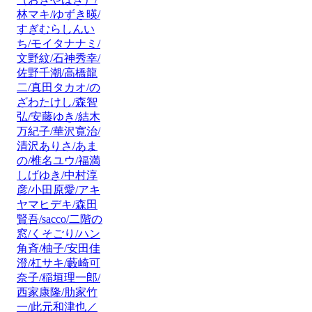
林マキ/ゆずき暎/
すぎむらしんい
ち/モイタナナミ/
文野紋/石神秀幸/
佐野千潮/高橋龍
二/真田タカオ/の
ざわたけし/森智
弘/安藤ゆき/結木
万紀子/華沢寛治/
清沢ありさ/あま
の/椎名ユウ/福満
しげゆき/中村淳
彦/小田原愛/アキ
ヤマヒデキ/森田
賢吾/sacco/二階の
窓/くそごり/ハン
角斉/柚子/安田佳
澄/杠サキ/藪崎可
奈子/稲垣理一郎/
西家康隆/肋家竹
一/此元和津也／