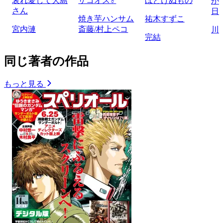
哀れ愛して大島
ザコオス♂
ほどけぬもの
か
さん
日
焼き芋ハンサム
祐木すずこ
宮内漣
斎藤/村上ペコ
川
完結
同じ著者の作品
もっと見る