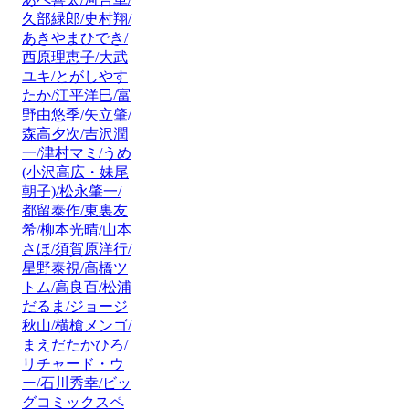
久部緑郎/史村翔/
あきやまひでき/
西原理恵子/大武
ユキ/とがしやす
たか/江平洋巳/富
野由悠季/矢立肇/
森高夕次/吉沢潤
一/津村マミ/うめ
(小沢高広・妹尾
朝子)/松永肇一/
都留泰作/東裏友
希/柳本光晴/山本
さほ/須賀原洋行/
星野泰視/高橋ツ
トム/高良百/松浦
だるま/ジョージ
秋山/横槍メンゴ/
まえだたかひろ/
リチャード・ウ
ー/石川秀幸/ビッ
グコミックスペ