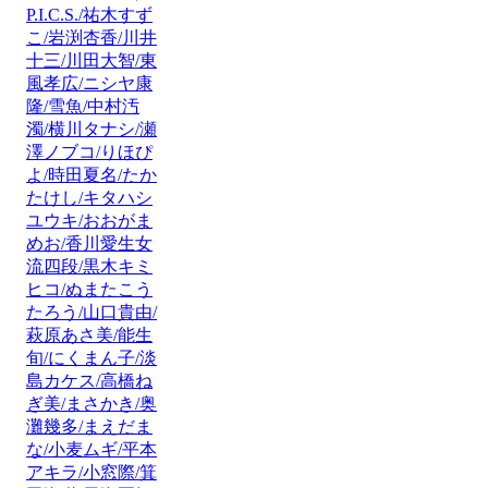
P.I.C.S./祐木すず
こ/岩渕杏香/川井
十三/川田大智/東
風孝広/ニシヤ康
隆/雪魚/中村汚
濁/横川タナシ/瀬
澤ノブコ/りほぴ
よ/時田夏名/たか
たけし/キタハシ
ユウキ/おおがま
めお/香川愛生女
流四段/黒木キミ
ヒコ/ぬまたこう
たろう/山口貴由/
萩原あさ美/能生
旬/にくまん子/淡
島カケス/高橋ね
ぎ美/まさかき/奥
灘幾多/まえだま
な/小麦ムギ/平本
アキラ/小窓際/箕