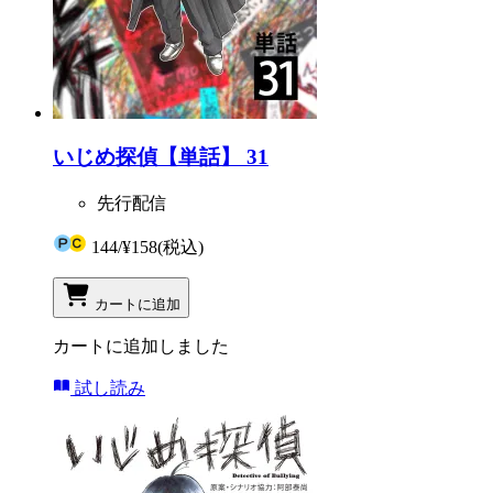
いじめ探偵【単話】 31
先行配信
144
/
¥158
(税込)
カートに追加
カートに追加しました
試し読み