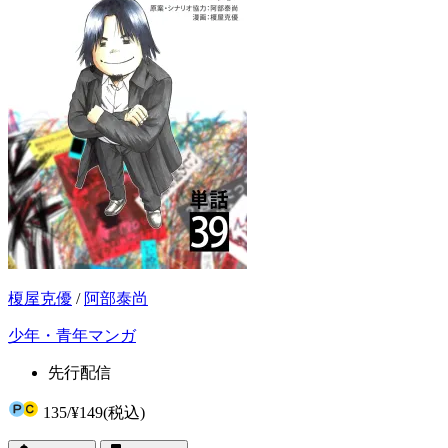
榎屋克優
/
阿部泰尚
少年・青年マンガ
先行配信
135
/
¥149
(税込)