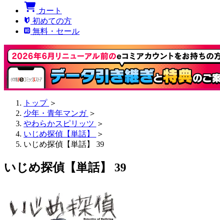
カート
初めての方
無料・セール
トップ
＞
少年・青年マンガ
＞
やわらかスピリッツ
＞
いじめ探偵【単話】
＞
いじめ探偵【単話】 39
いじめ探偵【単話】 39