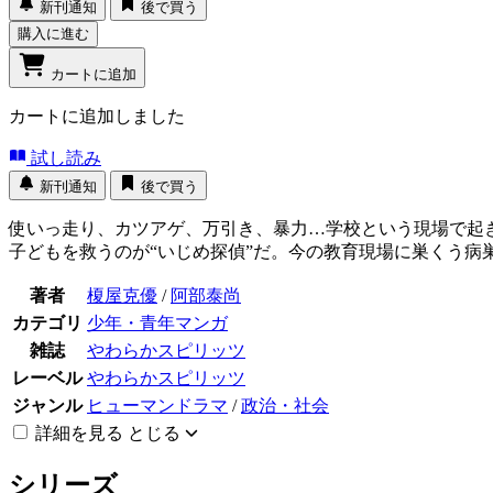
新刊通知
後で買う
購入に進む
カートに追加
カートに追加しました
試し読み
新刊通知
後で買う
使いっ走り、カツアゲ、万引き、暴力…学校という現場で起
子どもを救うのが“いじめ探偵”だ。今の教育現場に巣くう病
著者
榎屋克優
/
阿部泰尚
カテゴリ
少年・青年マンガ
雑誌
やわらかスピリッツ
レーベル
やわらかスピリッツ
ジャンル
ヒューマンドラマ
/
政治・社会
詳細を見る
とじる
シリーズ