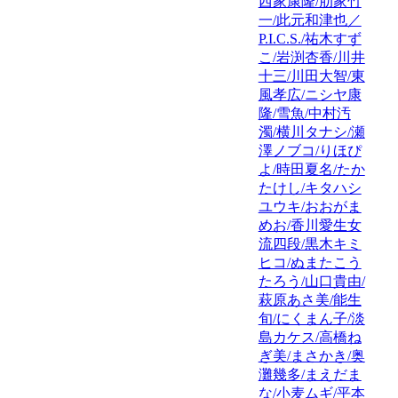
西家康隆/肋家竹
一/此元和津也／
P.I.C.S./祐木すず
こ/岩渕杏香/川井
十三/川田大智/東
風孝広/ニシヤ康
隆/雪魚/中村汚
濁/横川タナシ/瀬
澤ノブコ/りほぴ
よ/時田夏名/たか
たけし/キタハシ
ユウキ/おおがま
めお/香川愛生女
流四段/黒木キミ
ヒコ/ぬまたこう
たろう/山口貴由/
萩原あさ美/能生
旬/にくまん子/淡
島カケス/高橋ね
ぎ美/まさかき/奥
灘幾多/まえだま
な/小麦ムギ/平本