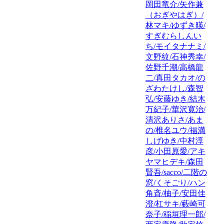
岡田竜介/矢作兼
（おぎやはぎ）/
林マキ/ゆずき暎/
すぎむらしんい
ち/モイタナナミ/
文野紋/石神秀幸/
佐野千潮/高橋龍
二/真田タカオ/の
ざわたけし/森智
弘/安藤ゆき/結木
万紀子/華沢寛治/
清沢ありさ/あま
の/椎名ユウ/福満
しげゆき/中村淳
彦/小田原愛/アキ
ヤマヒデキ/森田
賢吾/sacco/二階の
窓/くそごり/ハン
角斉/柚子/安田佳
澄/杠サキ/藪崎可
奈子/稲垣理一郎/