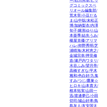
ー/石川秀幸/ビッ
グコミックスペ
リオール編集部/
荒木宰/小豆だる
ま/山中聡/末松正
博/加納梨衣/内澤
旬子/鍬形ゆり/山
本亜季/結先うみ/
榎屋克優/アリマ
ハレ/夘野秀明/芝
浦晴海/木村恵之/
金城宗幸/押見修
造/瀬戸内ワタリ/
水谷ふみ/望月帝/
高橋すぎな/平木
雅和/色白好/九鬼
すみ/つじ/鷹巣☆
ヒロキ/山本貴大/
根本拓実/山田一
迅/渡邊夢己/小田
切司/城山好孝/鳥
島灰人/友安国太