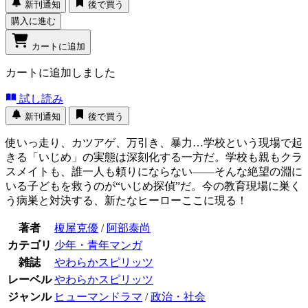
新刊通知
後で買う
購入に進む
カートに追加
カートに追加しました
試し読み
新刊通知
後で買う
使いっ走り、カツアゲ、万引き、暴力…学校という現場で起
きる「いじめ」の実態は深刻化する一方だ。学校も親もクラ
スメイトも、誰一人も頼りにならない――そんな絶望の淵に
いる子どもを救うのが“いじめ探偵”だ。今の教育現場に巣く
う病巣と対決する、新たなヒーローここに現る！
著者
榎屋克優
/
阿部泰尚
カテゴリ
少年・青年マンガ
雑誌
やわらかスピリッツ
レーベル
やわらかスピリッツ
ジャンル
ヒューマンドラマ
/
政治・社会