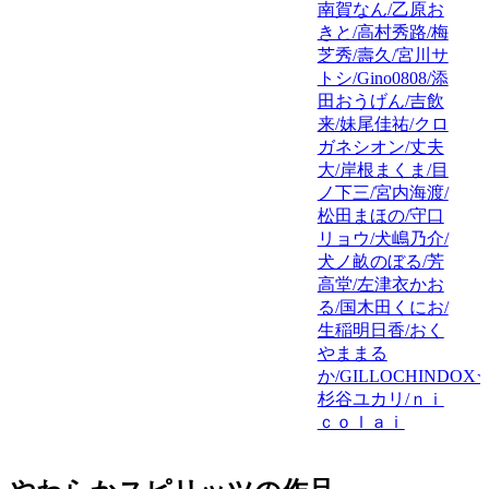
南賀なん/乙原お
きと/高村秀路/梅
芝秀/壽久/宮川サ
トシ/Gino0808/添
田おうげん/吉飲
来/妹尾佳祐/クロ
ガネシオン/丈夫
大/岸根まくま/目
ノ下三/宮内海渡/
松田まほの/守口
リョウ/犬嶋乃介/
犬ノ畝のぼる/芳
高堂/左津衣かお
る/国木田くにお/
生稲明日香/おく
やままる
か/GILLOCHINDOX☆
杉谷ユカリ/ｎｉ
ｃｏｌａｉ