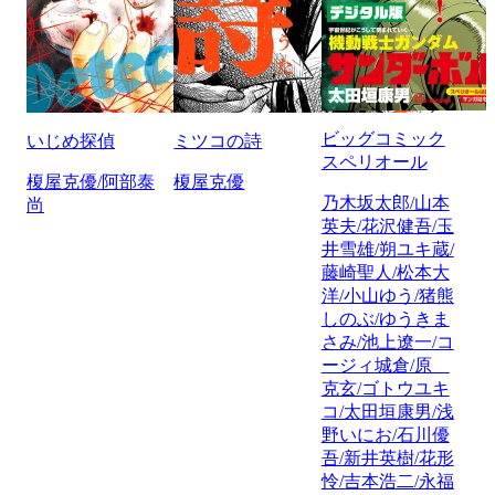
ビッグコミック
いじめ探偵
ミツコの詩
スペリオール
榎屋克優/阿部泰
榎屋克優
乃木坂太郎/山本
尚
英夫/花沢健吾/玉
井雪雄/朔ユキ蔵/
藤崎聖人/松本大
洋/小山ゆう/猪熊
しのぶ/ゆうきま
さみ/池上遼一/コ
ージィ城倉/原
克玄/ゴトウユキ
コ/太田垣康男/浅
野いにお/石川優
吾/新井英樹/花形
怜/吉本浩二/永福