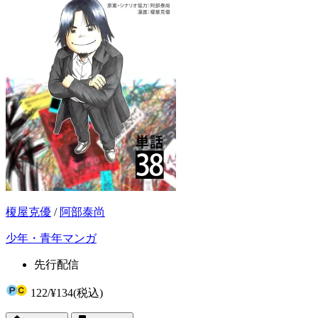
榎屋克優
/
阿部泰尚
少年・青年マンガ
先行配信
122
/
¥134
(税込)