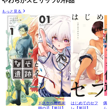
やわらかスピリッツの作品
もっと見る
ドスケベ催眠術
はじめてのセフ
偶
師の子【単話】
レ【単話】
ム