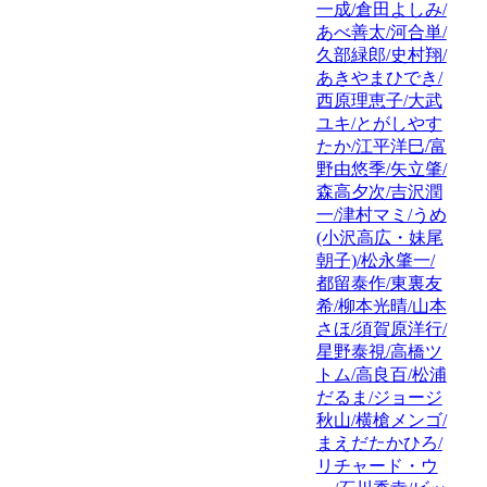
一成/倉田よしみ/
あべ善太/河合単/
久部緑郎/史村翔/
あきやまひでき/
西原理恵子/大武
ユキ/とがしやす
たか/江平洋巳/富
野由悠季/矢立肇/
森高夕次/吉沢潤
一/津村マミ/うめ
(小沢高広・妹尾
朝子)/松永肇一/
都留泰作/東裏友
希/柳本光晴/山本
さほ/須賀原洋行/
星野泰視/高橋ツ
トム/高良百/松浦
だるま/ジョージ
秋山/横槍メンゴ/
まえだたかひろ/
リチャード・ウ