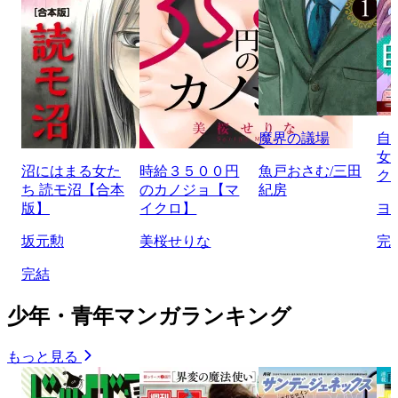
魔界の議場
自
女
沼にはまる女た
時給３５００円
魚戸おさむ/三田
ク
ち 読モ沼【合本
のカノジョ【マ
紀房
版】
イクロ】
ヨ
坂元勲
美桜せりな
完
完結
少年・青年マンガランキング
もっと見る