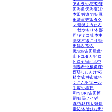
アキラ/小窓際/箕
田海道/天海夏矩/
本田/佐倉旬/伊豆
田清貞/吉沢タク
マ/勝見ふうたろ
ー/辻やもり/本郷
司/ヤミコ/山本中
学/木村きこり/折
田洋次郎/衣
織/udn/吉田屋敷/
山下ユタカ/ヒロ
ヒロヤ/nicolai/中
間春希/北橋勇輝/
西塔しゅんけ/柘
植文/市井市蔵/も
ぐこん/ピエール
手塚/小雨日
和/YORI/吉田博
嗣/目曇ノイ/芦
真/九駄礁太/妹尾
圭祐/木陰ひな田/