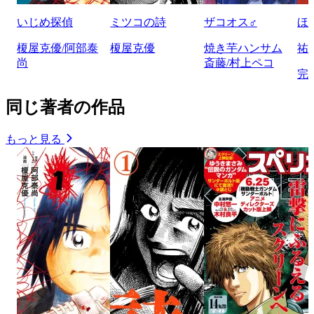
いじめ探偵
ミツコの詩
ザコオス♂
ほ
榎屋克優/阿部泰
榎屋克優
焼き芋ハンサム
祐
尚
斎藤/村上ペコ
完
同じ著者の作品
もっと見る