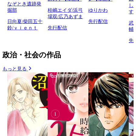
なぞとき遺跡発
し
掘部
桂嶋エイダ/浜弓
ゆりかわ
す
場双/広乃あずま
日向夏/柴田五十
先行配信
武
鈴/ｖｉｅｎｔ
先行配信
輔
先
政治・社会の作品
もっと見る