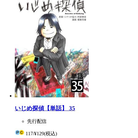
いじめ探偵【単話】 35
先行配信
117
/
¥129
(税込)