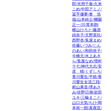
郎/光用千春/久米
こめ/中田アミノ/
冨手優夢/奥 浩
哉/山本純士/棚園
正一/川/茸本朗/
横山ひろと/藤原
緋奈子/天野茶玖/
西野杏/兎屋まめ/
佐藤いづみ/じん
のあい/和田依子/
今橋元/水上あき
ら/兎屋なめ/増村
十七/神代大志/安
彦 晴/くずしろ/
香川愛生/平稔/香
川愛生女流三段/
籾山果音/堺あさ
み/佐野日潮/岩田
ユキ/三輪まこと/
山口元気/ちひ/岡
本裕一朗/真夜匡/