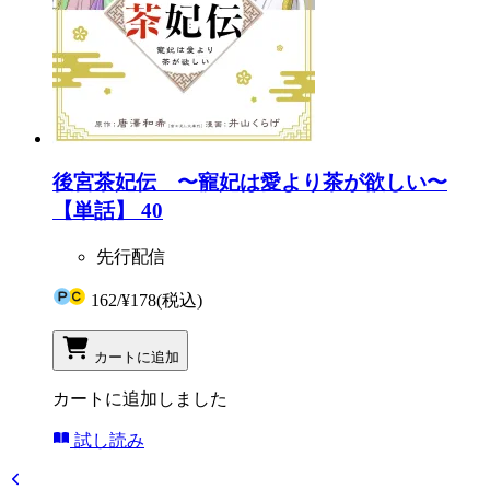
後宮茶妃伝 〜寵妃は愛より茶が欲しい〜
【単話】 40
先行配信
162
/
¥178
(税込)
カートに追加
カートに追加しました
試し読み