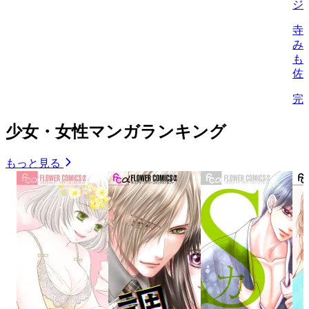
ジ
寺
み
も
佐
完
少女・女性マンガランキング
もっと見る