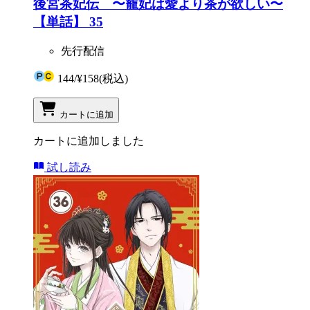
後宮茶妃伝 〜寵妃は愛より茶が欲しい〜
【単話】 35
先行配信
144
/
¥158
(税込)
カートに追加
カートに追加しました
試し読み