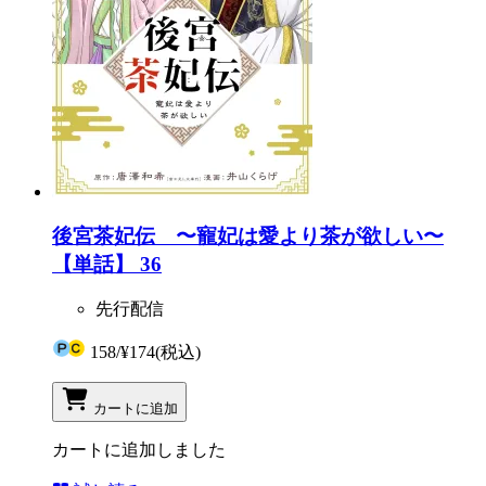
後宮茶妃伝 〜寵妃は愛より茶が欲しい〜
【単話】 36
先行配信
158
/
¥174
(税込)
カートに追加
カートに追加しました