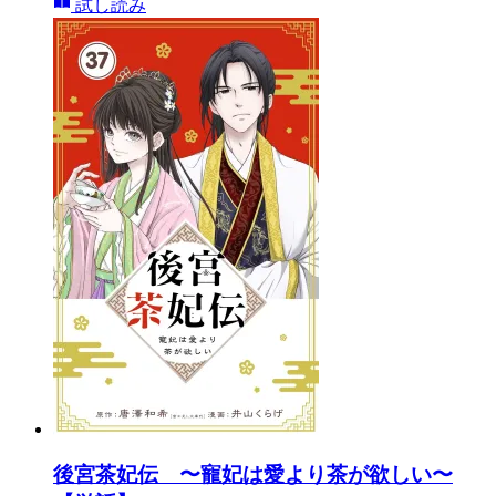
試し読み
後宮茶妃伝 〜寵妃は愛より茶が欲しい〜