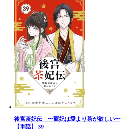
後宮茶妃伝 〜寵妃は愛より茶が欲しい〜
【単話】 39