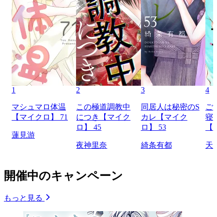
1
2
3
4
マシュマロ体温
この極道調教中
同居人は秘密のS
ご
【マイクロ】 71
につき【マイク
カレ【マイク
寝
ロ】 45
ロ】 53
【
蓮見游
夜神里奈
綺条有都
天
開催中のキャンペーン
もっと見る