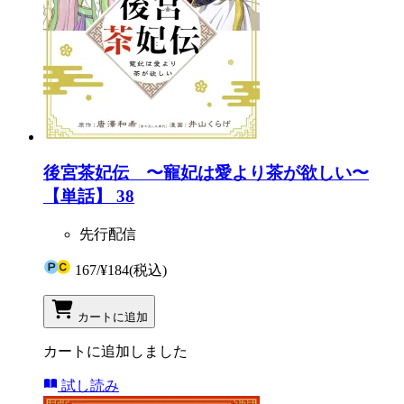
後宮茶妃伝 〜寵妃は愛より茶が欲しい〜
【単話】 38
先行配信
167
/
¥184
(税込)
カートに追加
カートに追加しました
試し読み