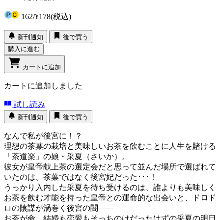
162
/
¥178
(税込)
新刊通知
後で買う
購入に進む
カートに追加
カートに追加しました
試し読み
新刊通知
後で買う
なんで私が後宮に！？
理想の茶葉の栽培と美味しいお茶を飲むことに人生を賭ける
「茶道楽」の娘・采夏（さいか）。
彼女が皇帝献上茶の選定会だと思って並んだ場所で選ばれて
いたのは、茶葉ではなく後宮妃だった･･･！
うっかり入内した采夏を待ち受けるのは、誰よりも美味しく
お茶を飲む才能を持った皇帝との運命的な出会いと、ドロド
ロの陰謀が渦巻く後宮の闇――
お茶が命、結婚も恋愛もそっちのけだったはずの采夏の明日