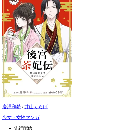
唐澤和希
/
井山くらげ
少女・女性マンガ
先行配信