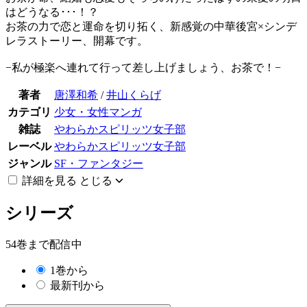
はどうなる･･･！？
お茶の力で恋と運命を切り拓く、新感覚の中華後宮×シンデ
レラストーリー、開幕です。
−私が極楽へ連れて行って差し上げましょう、お茶で！−
著者
唐澤和希
/
井山くらげ
カテゴリ
少女・女性マンガ
雑誌
やわらかスピリッツ女子部
レーベル
やわらかスピリッツ女子部
ジャンル
SF・ファンタジー
詳細を見る
とじる
シリーズ
54巻まで配信中
1巻から
最新刊から