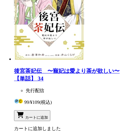
後宮茶妃伝 〜寵妃は愛より茶が欲しい〜
【単話】 34
先行配信
99
/
¥109
(税込)
カートに追加
カートに追加しました