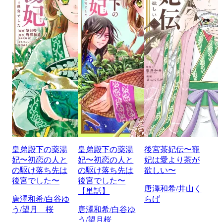
皇弟殿下の薬湯
皇弟殿下の薬湯
後宮茶妃伝〜寵
妃〜初恋の人と
妃〜初恋の人と
妃は愛より茶が
の駆け落ち先は
の駆け落ち先は
欲しい〜
後宮でした〜
後宮でした〜
唐澤和希/井山く
【単話】
唐澤和希/白谷ゆ
らげ
う/望月 桜
唐澤和希/白谷ゆ
う/望月桜