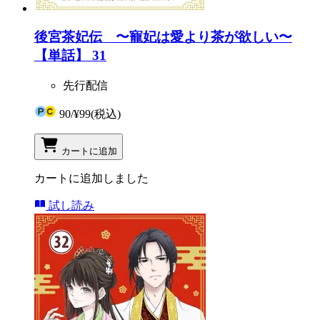
後宮茶妃伝 〜寵妃は愛より茶が欲しい〜
【単話】 31
先行配信
90
/
¥99
(税込)
カートに追加
カートに追加しました
試し読み