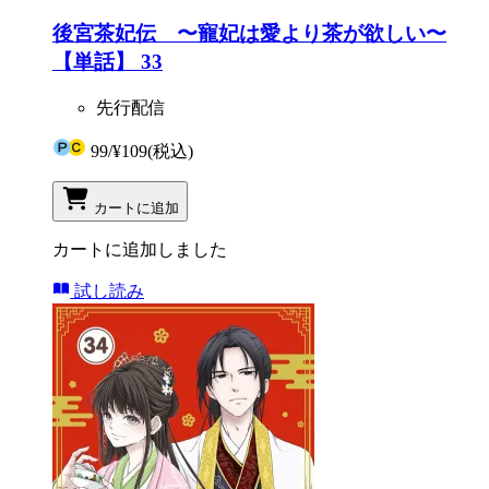
後宮茶妃伝 〜寵妃は愛より茶が欲しい〜
【単話】 33
先行配信
99
/
¥109
(税込)
カートに追加
カートに追加しました
試し読み