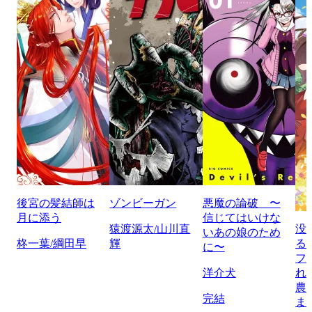
後宮の髪結師は
ゾンビーガン
悪魔の論破 〜
月に添う
信じてはいけな
猿渡源太/山川直
没
いあの娘のため
柊一葉/綱田早
輝
る
に〜
フ
洋介犬
れ
農
完結
ま