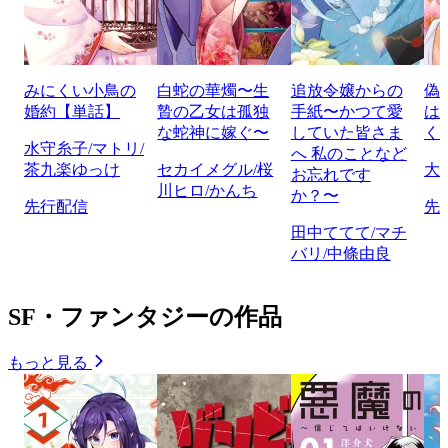
みにくい小鳥の
白蛇の華燭〜生
追放令嬢からの
偽
婚約【単話】
贄の乙女は孤独
手紙〜かつて愛
は
な蛇神に嫁ぐ〜
していた皆さま
く
水守糸子/マトリ/
へ 私のことなど
茶九楽ゆっけ
セカイメグル/桜
大
お忘れです
川ヒロ/かんち
か？〜
先行配信
先
田中ててて/マチ
バリ/中條由良
SF・ファンタジーの作品
もっと見る