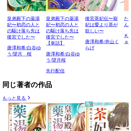
皇弟殿下の薬湯
皇弟殿下の薬湯
後宮茶妃伝〜寵
た
妃〜初恋の人と
妃〜初恋の人と
妃は愛より茶が
ん
の駆け落ち先は
の駆け落ち先は
欲しい〜
Ｋ
後宮でした〜
後宮でした〜
唐澤和希/井山く
ａ
【単話】
唐澤和希/白谷ゆ
らげ
う/望月 桜
唐澤和希/白谷ゆ
う/望月桜
先行配信
同じ著者の作品
もっと見る